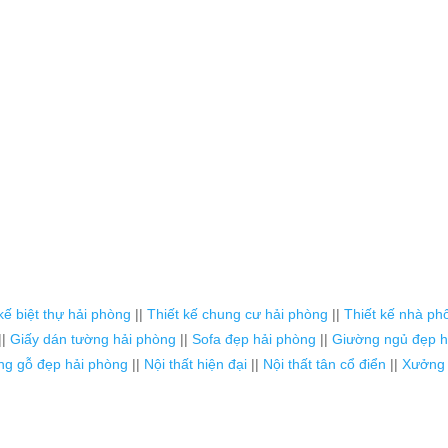
kế biệt thự hải phòng
||
Thiết kế chung cư hải phòng
||
Thiết kế nhà ph
||
Giấy dán tường hải phòng
||
Sofa đẹp hải phòng
||
Giường ngủ đẹp h
ng gỗ đẹp hải phòng
||
Nội thất hiện đại
||
Nội thất tân cổ điển
||
Xưởng s