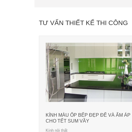
TƯ VẤN THIẾT KẾ THI CÔNG
KÍNH MÀU ỐP BẾP ĐẸP ĐẼ VÀ ẤM ÁP
CHO TẾT SUM VẦY
Kính nội thất