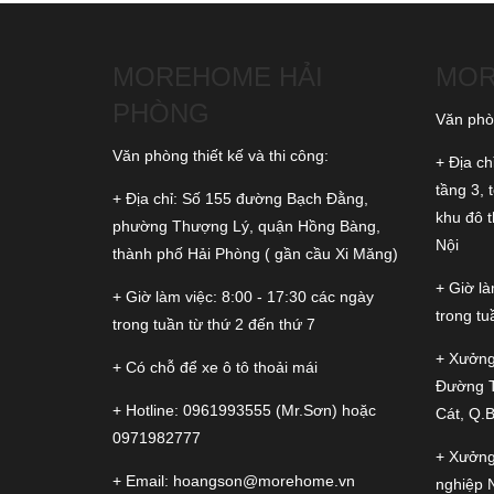
MOREHOME HẢI
MOR
PHÒNG
Văn phòn
Văn phòng thiết kế và thi công:
+ Địa ch
tầng 3, 
+ Địa chỉ: Số 155 đường Bạch Đằng,
khu đô 
phường Thượng Lý, quận Hồng Bàng,
Nội
thành phố Hải Phòng ( gần cầu Xi Măng)
+ Giờ là
+ Giờ làm việc: 8:00 - 17:30 các ngày
trong tu
trong tuần từ thứ 2 đến thứ 7
+ Xưởng
+ Có chỗ để xe ô tô thoải mái
Đường 
+ Hotline:
0961993555
(Mr.Sơn) hoặc
Cát, Q.
0971982777
+ Xưởng
+ Email:
hoangson@morehome.vn
nghiệp 