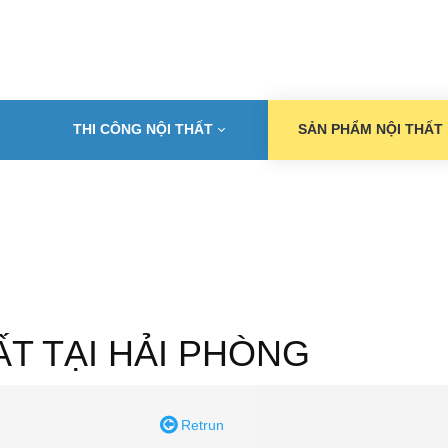
THI CÔNG NỘI THẤT
SẢN PHẨM NỘI THẤT
T TẠI HẢI PHÒNG
Retrun