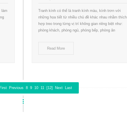
i làm
Tranh kính có thể là tranh kính màu, kính trơn với
ờng
những họa tiết từ nhiều chủ đề khác nhau nhằm thích
hợp treo trong từng vị trí không gian riêng biệt như:
phòng khách, phòng ngủ, phòng bếp, phòng ăn
Read More
First
Previous
8
9
10
11
[12]
Next
Last