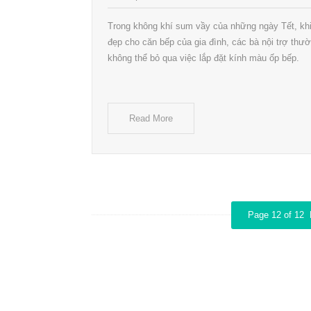
Trong không khí sum vầy của những ngày Tết, kh
đẹp cho căn bếp của gia đình, các bà nội trợ thư
không thể bỏ qua việc lắp đặt kính màu ốp bếp.
Read More
Page 12 of 12