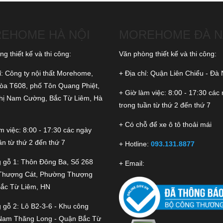
EHOME HÀ NỘI
MOREHOME ĐÀ 
g thiết kế và thi công:
Văn phòng thiết kế và thi công:
ỉ: Công ty nội thất Morehome,
+ Địa chỉ: Quận Liên Chiểu - Đà
tòa T608, phố Tôn Quang Phiệt,
+ Giờ làm việc: 8:00 - 17:30 các
thị Nam Cường, Bắc Từ Liêm, Hà
trong tuần từ thứ 2 đến thứ 7
+ Có chỗ để xe ô tô thoải mái
m việc: 8:00 - 17:30 các ngày
ần từ thứ 2 đến thứ 7
+ Hotline:
093.131.8877
 gỗ 1: Thôn Đông Ba, Số 268
+ Email:
Thượng Cát, Phường Thượng
Bắc Từ Liêm, HN
 gỗ 2: Lô B2-3-6 - Khu công
Nam Thăng Long - Quận Bắc Từ