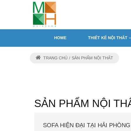
HOME
THIẾT KẾ NỘI THẤT
TRANG CHỦ
SẢN PHẨM NỘI THẤT
SẢN PHẨM NỘI THẤ
SOFA HIỆN ĐẠI TẠI HẢI PHÒNG