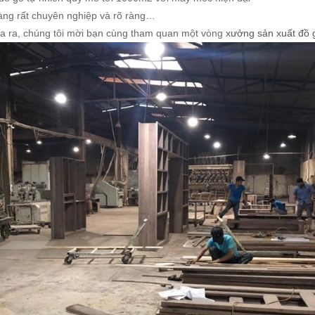
àng rất chuyên nghiệp và rõ ràng…
 ra, chúng tôi mời bạn cùng tham quan một vòng
xưởng sản xuất đồ 