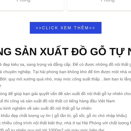
>>CLICK XEM THÊM<<
G SẢN XUẤT ĐỒ GỖ TỰ 
 vẻ đẹp kiêu sa, sang trọng và đẳng cấp. Để có được những đồ nội thất
n và chuyên nghiệp. Tại hải phòng bạn không khó để tìm được một nhà x
. Bởi: quy mô xưởng quá nhỏ, máy móc công suất thấp…làm bạn lo lắn
o?
g để giúp bạn giải quyết vấn đề sản xuất đồ nội thất gỗ tự nhiên cho
ế thi công và sản xuất đồ nội thất có tiếng hàng đầu Việt Nam
 kinh nghiệm về sản xuất đồ nội thất gỗ tự nhiên
hẩu đẹp chất lượng uy tín ( gỗ tần bì, gỗ sồi, gỗ óc chó nhập khẩu)
 nhiều công trình nội thất biệt thự, nhà ở tại Hải Phòng với chất lượng
ồ gỗ tự nhiên quy mô tới 1000m2 với máy móc hiện đại