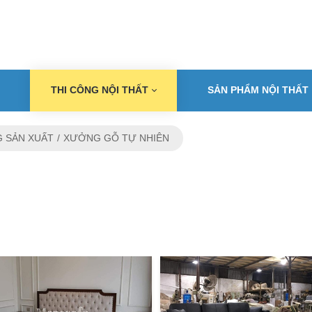
THI CÔNG NỘI THẤT
SẢN PHẨM NỘI THẤT
 SẢN XUẤT
XƯỞNG GỖ TỰ NHIÊN