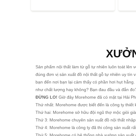
XƯỞN
Sản phẩm nội thất làm từ gỗ tự nhiên luôn toát lên
đúng đơn vị sản xuất đồ nội thất gỗ tự nhiên uy tí
bạn đến nơi bạn lại cảm thấy có phần hơi hụt hẫng
như chất lượng hay không? Bạn đau đầu và đắn đ
ĐỪNG LO!
Giờ đây Morehome đã có mặt tại Hải Phòn
Thứ nhất: Morehome được biết đến là công ty thiết k
Thứ hai: Morehome sở hữu đội ngũ thợ mộc giỏi giàu
Thứ 3: Morehome chuyên sản xuất đồ nội thất nhập k
Thứ 4: Morehome là công ty đã thi công sản xuất rất
Thứ 5: Morehome có hệ thống nhà xưởng sản xuất đ