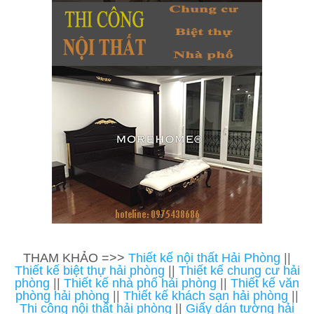
THAM KHẢO =>>
Thiết kế nội thất Hải Phòng
||
Thiết kế biệt thự hải phòng
||
Thiết kế chung cư hải
phòng
||
Thiết kế nhà phố hải phòng
||
Thiết kế văn
phòng hải phòng
||
Thiết kế khách sạn hải phòng
||
Thi công nội thất hải phòng
||
Giấy dán tường hải