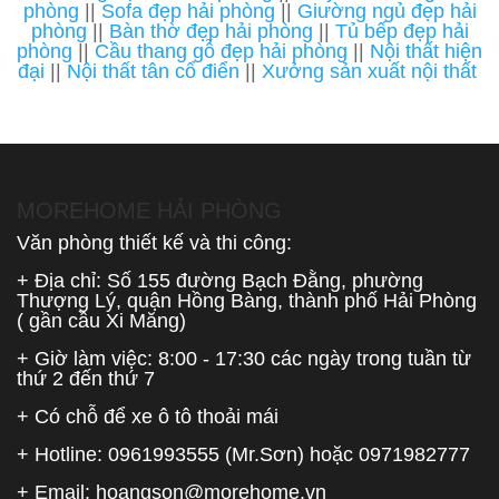
phòng
||
Sofa đẹp hải phòng
||
Giường ngủ đẹp hải
phòng
||
Bàn thờ đẹp hải phòng
||
Tủ bếp đẹp hải
phòng
||
Cầu thang gỗ đẹp hải phòng
||
Nội thất hiện
đại
||
Nội thất tân cổ điển
||
Xưởng sản xuất nội thất
MOREHOME HẢI PHÒNG
Văn phòng thiết kế và thi công:
+ Địa chỉ: Số 155 đường Bạch Đằng, phường
Thượng Lý, quận Hồng Bàng, thành phố Hải Phòng
( gần cầu Xi Măng)
+ Giờ làm việc: 8:00 - 17:30 các ngày trong tuần từ
thứ 2 đến thứ 7
+ Có chỗ để xe ô tô thoải mái
+ Hotline:
0961993555
(Mr.Sơn) hoặc
0971982777
+ Email:
hoangson@morehome.vn