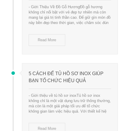
- Giới Thiệu Về Đồ Gỗ HươngĐồ gỗ hương
không chỉ nổi bật với vẻ đẹp tự nhiên mà còn
mang lại giá trị tinh thần cao. Để giữ gìn món đồ
này bền đẹp theo thời gian, việc chăm sóc đún
Read More
5 CÁCH ĐỂ TỦ HỒ SƠ INOX GIÚP
BẠN TỔ CHỨC HIỆU QUẢ
- Giới thiệu về tủ hồ sơ inoxTủ hồ sơ inox
không chỉ là một vật dụng lưu trữ thông thường,
mà còn là một giải pháp tối ưu để tổ chức
không gian làm việc hiệu quả. Với thiết kế hiệ
Read More