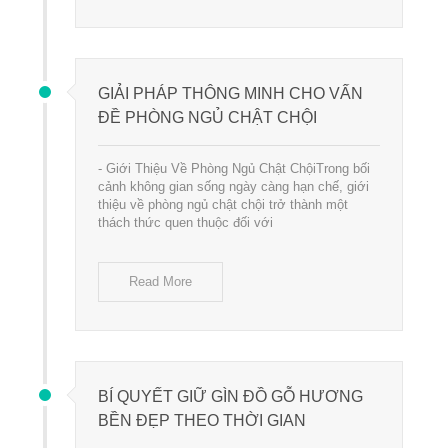
GIẢI PHÁP THÔNG MINH CHO VẤN
ĐỀ PHÒNG NGỦ CHẬT CHỘI
- Giới Thiệu Về Phòng Ngủ Chật ChộiTrong bối
cảnh không gian sống ngày càng hạn chế, giới
thiệu về phòng ngủ chật chội trở thành một
thách thức quen thuộc đối với
Read More
BÍ QUYẾT GIỮ GÌN ĐỒ GỖ HƯƠNG
BỀN ĐẸP THEO THỜI GIAN