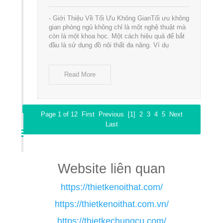
- Giới Thiệu Về Tối Ưu Không GianTối ưu không
gian phòng ngủ không chỉ là một nghệ thuật mà
còn là một khoa học. Một cách hiệu quả để bắt
đầu là sử dụng đồ nội thất đa năng. Ví dụ
Read More
Page 1 of 12
First
Previous
[1]
2
3
4
5
Next
Last
Website liên quan
https://thietkenoithat.com/
https://thietkenoithat.com.vn/
https://thietkechungcu.com/