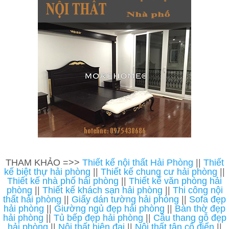
THAM KHẢO =>>
Thiết kế nội thất Hải Phòng
||
Thiết
kế biệt thự hải phòng
||
Thiết kế chung cư hải phòng
||
Thiết kế nhà phố hải phòng
||
Thiết kế văn phòng hải
phòng
||
Thiết kế khách sạn hải phòng
||
Thi công nội
thất hải phòng
||
Giấy dán tường hải phòng
||
Sofa đẹp
hải phòng
||
Giường ngủ đẹp hải phòng
||
Bàn thờ đẹp
hải phòng
||
Tủ bếp đẹp hải phòng
||
Cầu thang gỗ đẹp
hải phòng
||
Nội thất hiện đại
||
Nội thất tân cổ điển
||