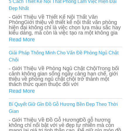
5 Cách Thiết Kế Nội Thất Phòng Làm Việc Hiện Đại
Đẹp Nhất
- Giới Thiệu Về Thiết Kế Nội Thất Văn
PhòngGiới thiệu về thiết kế nội thất văn phòng
hiện đại không chỉ là việc chọn lựa màu sắc hay
kiểu dáng, mà còn là việc tạo ra một không gia
Read More
Giải Pháp Thông Minh Cho Vấn Đề Phòng Ngủ Chật
Chội
- Giới Thiệu Về Phòng Ngủ Chật ChộiTrong bối
cảnh không gian sống ngày càng hạn chế, giới
thiệu về phòng ngủ chật chội trở thành một
thách thức quen thuộc đối với
Read More
Bí Quyết Giữ Gìn Đồ Gỗ Hương Bền Đẹp Theo Thời
Gian
- Giới Thiệu Về Đồ Gỗ HươngĐồ gỗ hương
không chỉ nổi bật với vẻ đẹp tự nhiên mà còn
mang lại giá trị tinh thần cao. Để giữ gìn món đồ