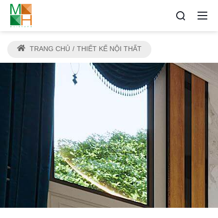
TRANG CHỦ
THIẾT KẾ NỘI THẤT
THIẾT KẾ NỘI THẤT ĐẸP HẢI
PHÒNG
Địa chỉ thiết kế và thi công tin cậy cho mọi nhà
Morehome hải phòng - Kiến tạo không gian sống
sang trọng và đẳng cấp