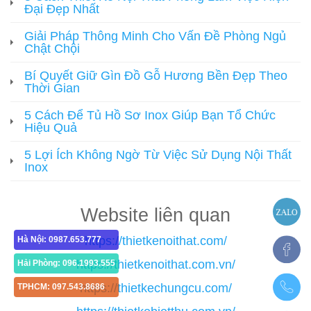
Đại Đẹp Nhất
Giải Pháp Thông Minh Cho Vấn Đề Phòng Ngủ
Chật Chội
Bí Quyết Giữ Gìn Đồ Gỗ Hương Bền Đẹp Theo
Thời Gian
5 Cách Để Tủ Hồ Sơ Inox Giúp Bạn Tổ Chức
Hiệu Quả
5 Lợi Ích Không Ngờ Từ Việc Sử Dụng Nội Thất
Inox
Website liên quan
https://thietkenoithat.com/
Hà Nội: 0987.653.777
https://thietkenoithat.com.vn/
Hải Phòng: 096.1993.555
https://thietkechungcu.com/
TPHCM: 097.543.8686