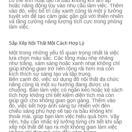
có thể linh hoạt tạo ra bầu không khí ấm áp
hoặc năng động tùy vào nhu cầu làm việc. Thêm
vào đó, việc bố trí cây xanh cũng là một ý tưởng
tuyệt vời để tạo cảm giác gần gũi với thiên nhiên
và tăng cường năng lượng tích cực trong phòng
làm việc.
Sắp Xếp Nội Thất Một Cách Hợp Lý
Một trong những yếu tố quan trọng nhất là việc
lựa chọn màu sắc. Các tông màu nhẹ nhàng
như trắng, xám sáng hoặc xanh nhạt không chỉ
giúp không gian trở nên rộng rãi hơn mà còn
kích thích sự sáng tạo và tập trung.
Bên cạnh đó, việc sử dụng đồ nội thất đa chức
năng cũng là một xu hướng đang được ưa
chuộng. Bàn làm việc có ngăn kéo hoặc kệ sách
tích hợp không chỉ tiết kiệm diện tích mà còn
giúp giữ cho không gian gọn gàng. Thêm vào
đó, việc kết hợp ánh sáng tự nhiên với đèn
chiếu sáng phù hợp sẽ tạo ra bầu không khí
thoải mái, giúp bạn làm việc hiệu quả hơn. Vậy
nên, hãy cân nhắc kỹ lưỡng từng chi tiết khi sắp
xếp nội thất để tạo ra một không gian làm việc