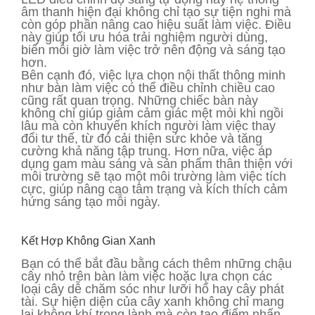
âm thanh hiện đại không chỉ tạo sự tiện nghi mà
còn góp phần nâng cao hiệu suất làm việc. Điều
này giúp tối ưu hóa trải nghiệm người dùng,
biến mỗi giờ làm việc trở nên động và sáng tạo
hơn.
Bên cạnh đó, việc lựa chọn nội thất thông minh
như bàn làm việc có thể điều chỉnh chiều cao
cũng rất quan trọng. Những chiếc bàn này
không chỉ giúp giảm cảm giác mệt mỏi khi ngồi
lâu mà còn khuyến khích người làm việc thay
đổi tư thế, từ đó cải thiện sức khỏe và tăng
cường khả năng tập trung. Hơn nữa, việc áp
dụng gam màu sáng và sản phẩm thân thiện với
môi trường sẽ tạo một môi trường làm việc tích
cực, giúp nâng cao tâm trạng và kích thích cảm
hứng sáng tạo mỗi ngày.
Kết Hợp Không Gian Xanh
Bạn có thể bắt đầu bằng cách thêm những chậu
cây nhỏ trên bàn làm việc hoặc lựa chọn các
loại cây dễ chăm sóc như lưỡi hổ hay cây phát
tài. Sự hiện diện của cây xanh không chỉ mang
lại không khí trong lành mà còn tạo điểm nhấn