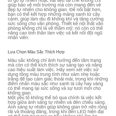
từ gỗ tự nhiên hoặc vật liệu tái chế không chỉ
giúp bảo vệ môi trường mà còn mang đến vẻ
đẹp tự nhiên cho không gian. Để nổi bật hơn,
bạn có thể kết hợp những mảng xanh từ cây
cảnh, giúp làm dịu đi không khí và tăng cường
sức sống cho văn phòng. Thiết kế nội thất văn
phòng không chỉ là về thẩm mỹ; nó còn có thể
nâng cao tinh thần làm việc và kết nối đội ngũ
nhân viên.
Lựa Chọn Màu Sắc Thích Hợp
Màu sắc không chỉ ảnh hưởng đến tâm trạng
mà còn có thể kích thích sự sáng tạo và nâng
cao hiệu suất làm việc. Hãy xem xét việc sử
dụng tông màu trung tính như xám nhẹ hoặc
trắng để tạo cảm giác thoải mái, trong khi những
điểm nhấn màu sắc như xanh lá cây hay vàng
có thể mang lại sức sống và sự tươi mới cho
không gian.
Một yếu tố không thể bỏ qua chính là việc kết
hợp giữa ánh sáng tự nhiên và đèn chiếu sáng.
Ánh sáng tự nhiên giúp không gian trở nên rộng
rãi và thoáng đãng, trong khi đèn LED hiện đại