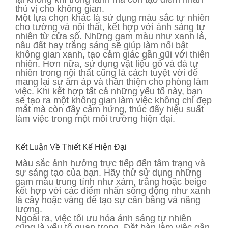
thú vị cho không gian.
Một lựa chọn khác là sử dụng màu sắc tự nhiên
cho tường và nội thất, kết hợp với ánh sáng tự
nhiên từ cửa sổ. Những gam màu như xanh lá,
nâu đất hay trắng sáng sẽ giúp làm nổi bật
không gian xanh, tạo cảm giác gần gũi với thiên
nhiên. Hơn nữa, sử dụng vật liệu gỗ và đá tự
nhiên trong nội thất cũng là cách tuyệt vời để
mang lại sự ấm áp và thân thiện cho phòng làm
việc. Khi kết hợp tất cả những yếu tố này, bạn
sẽ tạo ra một không gian làm việc không chỉ đẹp
mắt mà còn đầy cảm hứng, thúc đẩy hiệu suất
làm việc trong một môi trường hiện đại.
Kết Luận Về Thiết Kế Hiện Đại
Màu sắc ảnh hưởng trực tiếp đến tâm trạng và
sự sáng tạo của bạn. Hãy thử sử dụng những
gam màu trung tính như xám, trắng hoặc beige
kết hợp với các điểm nhấn sống động như xanh
lá cây hoặc vàng để tạo sự cân bằng và năng
lượng.
Ngoài ra, việc tối ưu hóa ánh sáng tự nhiên
cũng là yếu tố quan trọng. Đặt bàn làm việc gần