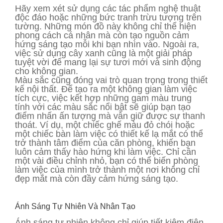
Hãy xem xét sử dụng các tác phẩm nghệ thuật
độc đáo hoặc những bức tranh trừu tượng trên
tường. Những món đồ này không chỉ thể hiện
phong cách cá nhân mà còn tạo nguồn cảm
hứng sáng tạo mỗi khi bạn nhìn vào. Ngoài ra,
việc sử dụng cây xanh cũng là một giải pháp
tuyệt vời để mang lại sự tươi mới và sinh động
cho không gian.
Màu sắc cũng đóng vai trò quan trọng trong thiết
kế nội thất. Để tạo ra một không gian làm việc
tích cực, việc kết hợp những gam màu trung
tính với các màu sắc nổi bật sẽ giúp bạn tạo
điểm nhấn ấn tượng mà vẫn giữ được sự thanh
thoát. Ví dụ, một chiếc ghế màu đỏ chói hoặc
một chiếc bàn làm việc có thiết kế lạ mắt có thể
trở thành tâm điểm của căn phòng, khiến bạn
luôn cảm thấy hào hứng khi làm việc. Chỉ cần
một vài điều chỉnh nhỏ, bạn có thể biến phòng
làm việc của mình trở thành một nơi không chỉ
đẹp mắt mà còn đầy cảm hứng sáng tạo.
Ánh Sáng Tự Nhiên Và Nhân Tạo
Ánh sáng tự nhiên không chỉ giúp tiết kiệm điện