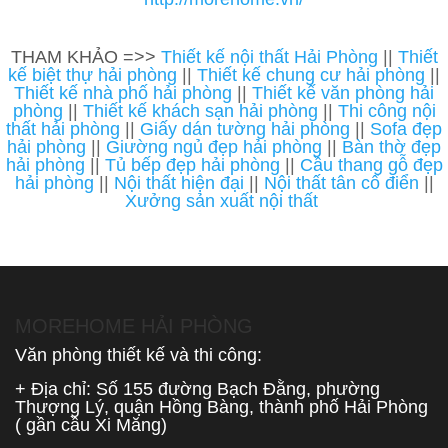
THAM KHẢO =>>
Thiết kế nội thất Hải Phòng
||
Thiết
kế biệt thự hải phòng
||
Thiết kế chung cư hải phòng
||
Thiết kế nhà phố hải phòng
||
Thiết kế văn phòng hải
phòng
||
Thiết kế khách sạn hải phòng
||
Thi công nội
thất hải phòng
||
Giấy dán tường hải phòng
||
Sofa đẹp
hải phòng
||
Giường ngủ đẹp hải phòng
||
Bàn thờ đẹp
hải phòng
||
Tủ bếp đẹp hải phòng
||
Cầu thang gỗ đẹp
hải phòng
||
Nội thất hiện đại
||
Nội thất tân cổ điển
||
Xưởng sản xuất nội thất
MOREHOME HẢI PHÒNG
Văn phòng thiết kế và thi công:
+ Địa chỉ: Số 155 đường Bạch Đằng, phường
Thượng Lý, quận Hồng Bàng, thành phố Hải Phòng
( gần cầu Xi Măng)