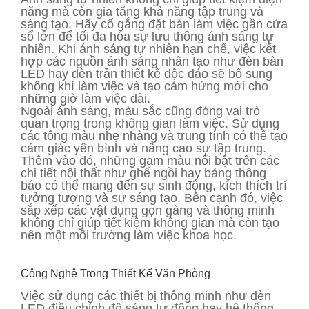
năng mà còn gia tăng khả năng tập trung và
sáng tạo. Hãy cố gắng đặt bàn làm việc gần cửa
sổ lớn để tối đa hóa sự lưu thông ánh sáng tự
nhiên. Khi ánh sáng tự nhiên hạn chế, việc kết
hợp các nguồn ánh sáng nhân tạo như đèn bàn
LED hay đèn trần thiết kế độc đáo sẽ bổ sung
không khí làm việc và tạo cảm hứng mới cho
những giờ làm việc dài.
Ngoài ánh sáng, màu sắc cũng đóng vai trò
quan trọng trong không gian làm việc. Sử dụng
các tông màu nhẹ nhàng và trung tính có thể tạo
cảm giác yên bình và nâng cao sự tập trung.
Thêm vào đó, những gam màu nổi bật trên các
chi tiết nội thất như ghế ngồi hay bảng thông
báo có thể mang đến sự sinh động, kích thích trí
tưởng tượng và sự sáng tạo. Bên cạnh đó, việc
sắp xếp các vật dụng gọn gàng và thông minh
không chỉ giúp tiết kiệm không gian mà còn tạo
nên một môi trường làm việc khoa học.
Công Nghệ Trong Thiết Kế Văn Phòng
Việc sử dụng các thiết bị thông minh như đèn
LED điều chỉnh độ sáng tự động hay hệ thống