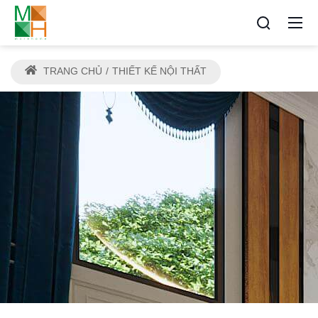
TRANG CHỦ
THIẾT KẾ NỘI THẤT
THIẾT KẾ NỘI THẤT ĐẸP HẢI
PHÒNG
Địa chỉ thiết kế và thi công tin cậy cho mọi nhà
Morehome hải phòng - Kiến tạo không gian sống
sang trọng và đẳng cấp