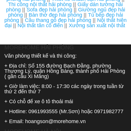
Thi công nội thất hải phòng
||
Giấy dán tường hải
phòng
||
Sofa đẹp hải phòng
||
Giường ngủ đẹp hải
phòng
||
Bàn thờ đẹp hải phòng
||
Tủ bếp đẹp hải
phòng
||
Cầu thang gỗ đẹp hải phòng
||
Nội thất hiện
đại
||
Nội thất tân cổ điển
||
Xưởng sản xuất nội thất
MOREHOME HẢI PHÒNG
Văn phòng thiết kế và thi công:
+ Địa chỉ: Số 155 đường Bạch Đằng, phường
Thượng Lý, quận Hồng Bàng, thành phố Hải Phòng
( gần cầu Xi Măng)
+ Giờ làm việc: 8:00 - 17:30 các ngày trong tuần từ
thứ 2 đến thứ 7
+ Có chỗ để xe ô tô thoải mái
+ Hotline:
0961993555
(Mr.Sơn) hoặc
0971982777
+ Email:
hoangson@morehome.vn