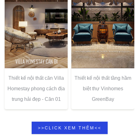
Thiết kế nội thất căn Villa
Thiết kế nội thất tầng hầm
Homestay phong cách địa
biệt thự Vinhomes
trung hải đẹp - Căn 01
GreenBay
>>CLICK XEM THÊM<<