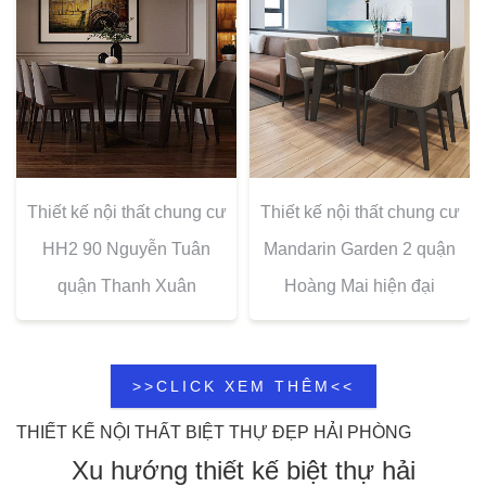
Thiết kế nội thất chung cư
Thiết kế nội thất chung cư
HH2 90 Nguyễn Tuân
Mandarin Garden 2 quận
quận Thanh Xuân
Hoàng Mai hiện đại
>>CLICK XEM THÊM<<
THIẾT KẾ NỘI THẤT BIỆT THỰ ĐẸP HẢI PHÒNG
Xu hướng
thiết kế biệt thự
hải