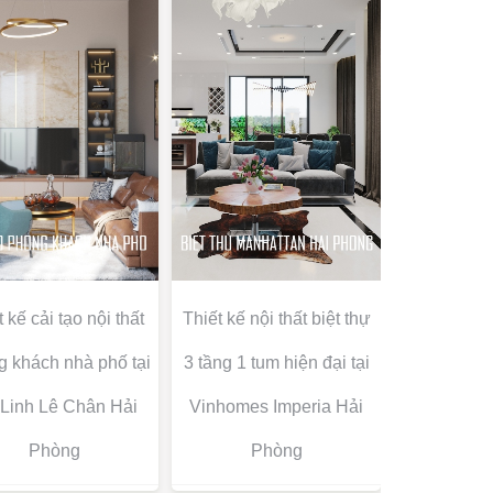
 kế cải tạo nội thất
Thiết kế nội thất biệt thự
 khách nhà phố tại
3 tầng 1 tum hiện đại tại
Linh Lê Chân Hải
Vinhomes Imperia Hải
Phòng
Phòng