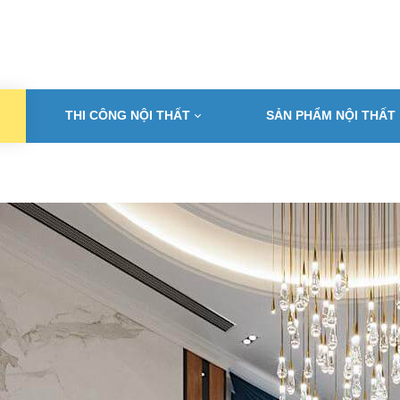
THI CÔNG NỘI THẤT
SẢN PHẨM NỘI THẤT
T KẾ NỘI THẤT ĐẸP HẢI 
Địa chỉ thiết kế và thi công tin cậy cho mọi nhà
orehome hải phòng - Kiến tạo không gian sống sang trọng và đẳng c