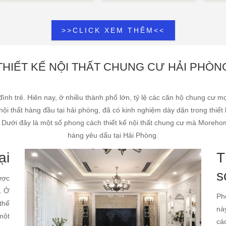
>>CLICK XEM THÊM<<
THIẾT KẾ NỘI THẤT CHUNG CƯ HẢI PHÒN
ình trẻ. Hiên nay, ở nhiều thành phố lớn, tỷ lệ các căn hộ chung cư mọ
nội thất hàng đầu tại hải phòng, đã có kinh nghiệm dày dặn trong thiết 
 Dưới đây là một số phong cách thiết kế nội thất chung cư mà Morehome
hàng yêu dấu tại Hải Phòng.
ại
T
s
ược
. Ở
Ph
 thể
nà
một
cá