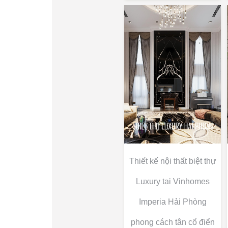
Thiết kế nội thất biệt thự
Luxury tại Vinhomes
Imperia Hải Phòng
phong cách tân cổ điển