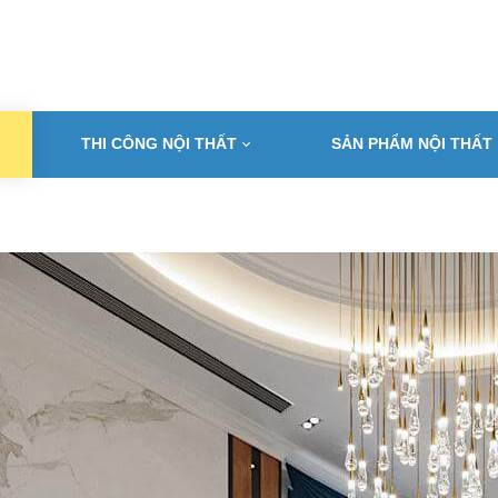
THI CÔNG NỘI THẤT
SẢN PHẨM NỘI THẤT
T KẾ NỘI THẤT ĐẸP HẢI 
Địa chỉ thiết kế và thi công tin cậy cho mọi nhà
orehome hải phòng - Kiến tạo không gian sống sang trọng và đẳng c