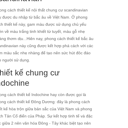
ong cách thiết kế nội thất chung cư scandinavian
y được du nhập từ bắc âu về Việt Nam. Ở phong
ch thiết kế này, gam màu được sử dụng chủ yếu
ên về màu trắng tinh khiết từ tuyết, màu gỗ nhẹ
àng thơm dịu...Hiên nay, phong cách thiết kế bắc âu
andinavian này cũng được kết hợp phá cách với các
m màu sắc nhẹ nhàng để tạo nên sức hút đôc đáo
o người sử dụng.
hiết kế chung cư
ndochine
ong cách thiết kế Indochine hay còn được gọi là
ong cách thiết kế Đông Dương: đây là phong cách
iết kế hòa trộn giữa bản sắc của Việt Nam và phong
ch Tân Cổ điển của Pháp. Sự kết hợp tinh tế và đặc
c giữa 2 nên văn hóa Đông - Tây khác biệt tạo nên