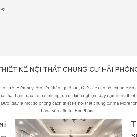
Bay
THIẾT KẾ NỘI THẤT CHUNG CƯ HẢI PHÒN
ình trẻ. Hiên nay, ở nhiều thành phố lớn, tỷ lệ các căn hộ chung cư mọ
nội thất hàng đầu tại hải phòng, đã có kinh nghiệm dày dặn trong thiết 
 Dưới đây là một số phong cách thiết kế nội thất chung cư mà Morehome
hàng yêu dấu tại Hải Phòng.
ại
T
s
ược