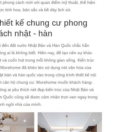
t phong cách mới với quan điểm mỹ thuật, thể hiện
ợc tinh hoa, bản sắc và bề dày lịch sử.
hiết kế chung cư phong
ách nhật - hàn
i đến đất nước Nhật Bản và Hàn Quốc chắc hẳn
ông ai là không biết. Hiên nay, để tạo nên sự khác
ệt và cuốn hút trong mỗi không gian sống. Kiến trúc
 Morehome đã khéo léo sử dụng nét văn hóa của
ật bản và hàn quốc vào trong công trình thiết kế nội
ất căn hộ chung cư. Morehome muốn khách hàng-
ững ai yêu thích nét đẹp kiến trúc của Nhật Bản và
n Quốc cũng sẽ được cảm nhận trọn vẹn ngay trong
ính ngôi nhà của mình.