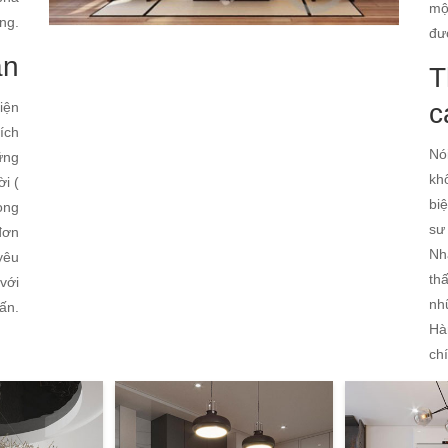
mộ
ng.
đư
ản
T
c
iện
ích
Nó
ững
kh
i (
bi
ong
sư
 đơn
Nh
yêu
th
 với
nh
ấn.
Hà
ch