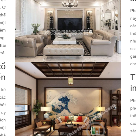
. Ở
Ph
 thể
nà
một
cá
iệm
thi
ng.
nh
 hải
sc
trẻ.
ga
ch
cổ
ển
T
i
 kế
các
Ph
hất
ph
Tuy
th
ách
cá
 một
sắ
phá