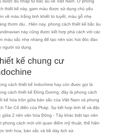
y được du nhập từ bắc âu về Việt Nam. Ở phong
ch thiết kế này, gam màu được sử dụng chủ yếu
ên về màu trắng tinh khiết từ tuyết, màu gỗ nhẹ
àng thơm dịu...Hiên nay, phong cách thiết kế bắc âu
andinavian này cũng được kết hợp phá cách với các
m màu sắc nhẹ nhàng để tạo nên sức hút đôc đáo
o người sử dụng.
hiết kế chung cư
ndochine
ong cách thiết kế Indochine hay còn được gọi là
ong cách thiết kế Đông Dương: đây là phong cách
iết kế hòa trộn giữa bản sắc của Việt Nam và phong
ch Tân Cổ điển của Pháp. Sự kết hợp tinh tế và đặc
c giữa 2 nên văn hóa Đông - Tây khác biệt tạo nên
t phong cách mới với quan điểm mỹ thuật, thể hiện
ợc tinh hoa, bản sắc và bề dày lịch sử.