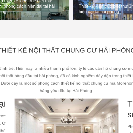
 thiết kế kiến trúc biệt thự
i phong cách hiện đại tại hải
Thiết kế kiến trúc biệt thự 3
òng
hiện đại tại hải phòng
THIẾT KẾ NỘI THẤT CHUNG CƯ HẢI PHÒN
ình trẻ. Hiên nay, ở nhiều thành phố lớn, tỷ lệ các căn hộ chung cư mọ
nội thất hàng đầu tại hải phòng, đã có kinh nghiệm dày dặn trong thiết 
 Dưới đây là một số phong cách thiết kế nội thất chung cư mà Morehome
hàng yêu dấu tại Hải Phòng.
ại
T
s
ược
. Ở
Ph
 thể