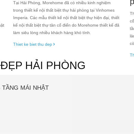
g
Tại Hải Phòng, Morehome đã có nhiều kinh nghiệm
trong thiết kế nội thất biệt thự hải phòng tại Vinhomes
Th
Imperia. Các mẫu thiết kế nội thất biệt thự hiện đại, thiết
cổ
hật
kế nội thất biệt thự tân cổ điển do Morehome thiết kế đã
tầ
làm siêu lòng nhiều khách hàng khó tính.
là
cò
Thiet ke biet thu dep
Th
T ĐẸP HẢI PHÒNG
4 TẦNG MÁI NHẬT