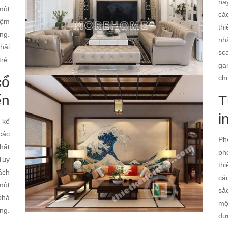
nà
một
cá
iệm
thi
ng.
nh
 hải
sc
trẻ.
ga
ch
cổ
ển
T
i
 kế
các
Ph
hất
ph
Tuy
th
ách
cá
 một
sắ
phá
mộ
ng.
đư