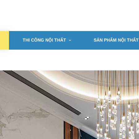
THI CÔNG NỘI THẤT
SẢN PHẨM NỘI THẤT
T KẾ NỘI THẤT ĐẸP HẢI 
Địa chỉ thiết kế và thi công tin cậy cho mọi nhà
orehome hải phòng - Kiến tạo không gian sống sang trọng và đẳng c