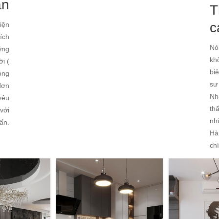
ản
T
c
iện
ích
Nó
ững
kh
i (
bi
ong
sư
 đơn
Nh
yêu
th
 với
nh
ấn.
Hà
ch