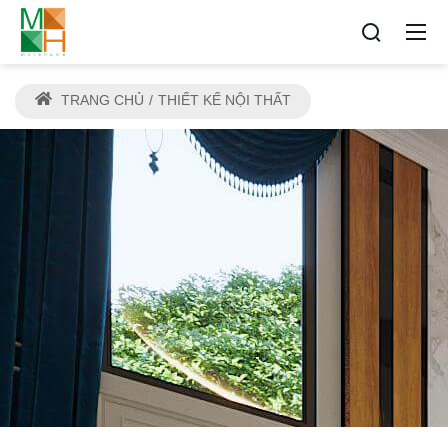
TRANG CHỦ
THIẾT KẾ NỘI THẤT
THIẾT KẾ NỘI THẤT ĐẸP HẢI
PHÒNG
Địa chỉ thiết kế và thi công tin cậy cho mọi nhà
Morehome hải phòng - Kiến tạo không gian sống
sang trọng và đẳng cấp