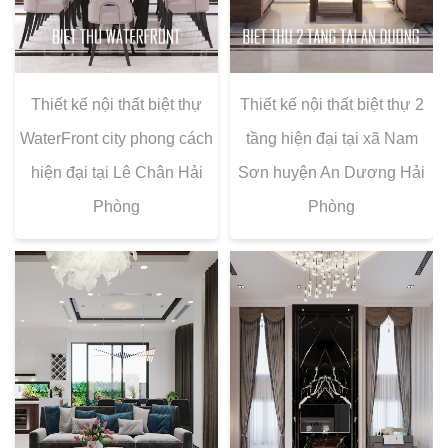
Thiết kế nội thất biệt thự
Thiết kế nội thất biệt thự 2
WaterFront city phong cách
tầng hiện đại tại xã Nam
hiện đại tại Lê Chân Hải
Sơn huyện An Dương Hải
Phòng
Phòng