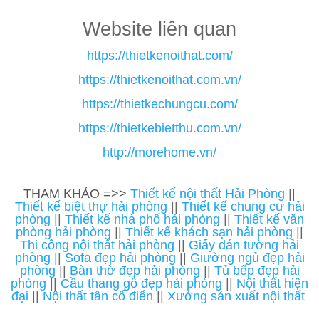
Website liên quan
https://thietkenoithat.com/
https://thietkenoithat.com.vn/
https://thietkechungcu.com/
https://thietkebietthu.com.vn/
http://morehome.vn/
THAM KHẢO =>>
Thiết kế nội thất Hải Phòng
||
Thiết kế biệt thự hải phòng
||
Thiết kế chung cư hải
phòng
||
Thiết kế nhà phố hải phòng
||
Thiết kế văn
phòng hải phòng
||
Thiết kế khách sạn hải phòng
||
Thi công nội thất hải phòng
||
Giấy dán tường hải
phòng
||
Sofa đẹp hải phòng
||
Giường ngủ đẹp hải
phòng
||
Bàn thờ đẹp hải phòng
||
Tủ bếp đẹp hải
phòng
||
Cầu thang gỗ đẹp hải phòng
||
Nội thất hiện
đại
||
Nội thất tân cổ điển
||
Xưởng sản xuất nội thất