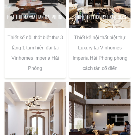
Thiết kế nội thất biệt thự 3
Thiết kế nội thất biệt thự
tầng 1 tum hiện đại tại
Luxury tại Vinhomes
Vinhomes Imperia Hải
Imperia Hải Phòng phong
Phòng
cách tân cổ điển