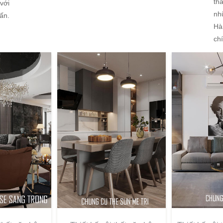
th
 với
nh
ấn.
Hà
ch