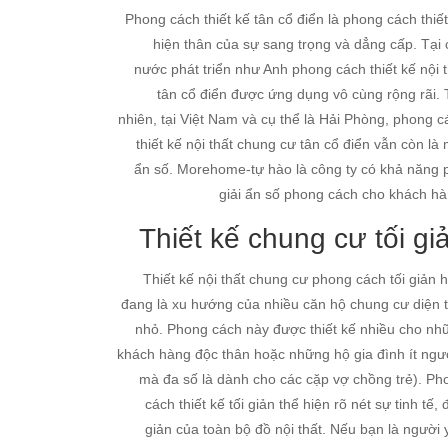
Phong cách thiết kế tân cổ điển là phong cách thiết
hiện thân của sự sang trọng và dẳng cấp. Tại 
nước phát triển như Anh phong cách thiết kế nội t
tân cổ điển được ứng dụng vô cùng rộng rãi. 
nhiên, tại Việt Nam và cụ thể là Hải Phòng, phong c
thiết kế nội thất chung cư tân cổ điển vẫn còn là
ẩn số. Morehome-tự hào là công ty có khả năng 
giải ẩn số phong cách cho khách hà
Thiết kế chung cư tối gi
Thiết kế nội thất chung cư phong cách tối giản h
đang là xu hướng của nhiều căn hộ chung cư diện t
nhỏ. Phong cách này được thiết kế nhiều cho nh
khách hàng độc thân hoặc những hộ gia đình ít ngườ
mà đa số là dành cho các cặp vợ chồng trẻ). Ph
cách thiết kế tối giản thể hiện rõ nét sự tinh tế,
giản của toàn bộ đồ nội thất. Nếu bạn là người 