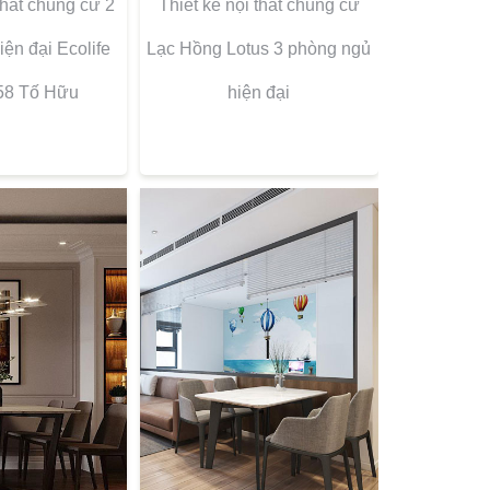
thất chung cư 2
Thiết kế nội thất chung cư
ện đại Ecolife
Lạc Hồng Lotus 3 phòng ngủ
 58 Tố Hữu
hiện đại