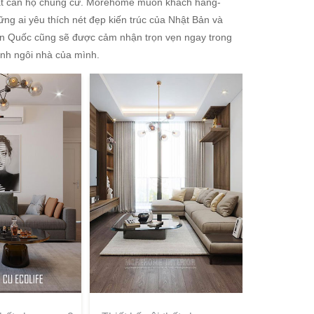
ất căn hộ chung cư. Morehome muốn khách hàng-
ững ai yêu thích nét đẹp kiến trúc của Nhật Bản và
n Quốc cũng sẽ được cảm nhận trọn vẹn ngay trong
ính ngôi nhà của mình.