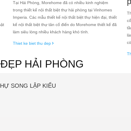
g
Tại Hải Phòng, Morehome đã có nhiều kinh nghiệm
trong thiết kế nội thất biệt thự hải phòng tại Vinhomes
Th
Imperia. Các mẫu thiết kế nội thất biệt thự hiện đại, thiết
cổ
hật
kế nội thất biệt thự tân cổ điển do Morehome thiết kế đã
tầ
làm siêu lòng nhiều khách hàng khó tính.
là
cò
Thiet ke biet thu dep
Th
T ĐẸP HẢI PHÒNG
THỰ SONG LẬP KIỂU