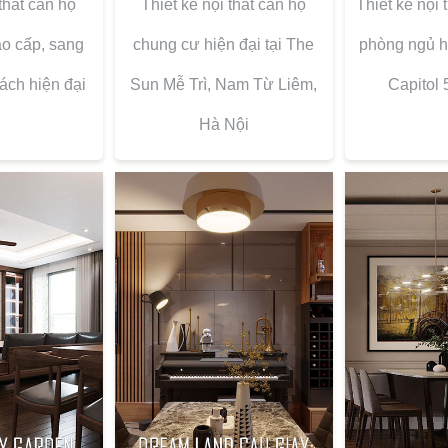
 thất căn hộ
Thiết kế nội thất căn hộ
Thiết kế nội 
o cấp, sang
chung cư hiện đại tại The
phòng ngủ hi
ách hiện đại
Sun Mễ Trì, Nam Từ Liêm,
Capitol
Hà Nội