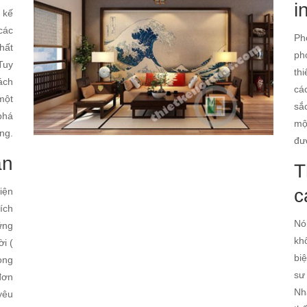
i
 kế
các
Ph
hất
ph
Tuy
th
ách
cá
 một
sắ
phá
mộ
ng.
đư
ản
T
c
iện
ích
Nó
ững
kh
i (
bi
ong
sư
 đơn
Nh
yêu