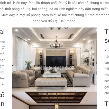
ình trẻ. Hiên nay, ở nhiều thành phố lớn, tỷ lệ các căn hộ chung cư mọ
nội thất hàng đầu tại hải phòng, đã có kinh nghiệm dày dặn trong thiết 
 Dưới đây là một số phong cách thiết kế nội thất chung cư mà Morehome
hàng yêu dấu tại Hải Phòng.
ại
T
s
ược
. Ở
Ph
 thể
nà
một
cá
iệm
thi
ng.
nh
 hải
sc
trẻ.
ga
ch
cổ
ển
T