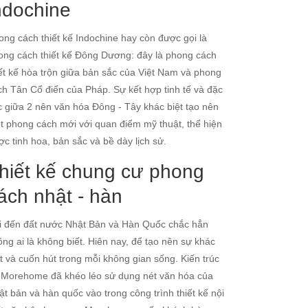
ndochine
ong cách thiết kế Indochine hay còn được gọi là
ong cách thiết kế Đông Dương: đây là phong cách
iết kế hòa trộn giữa bản sắc của Việt Nam và phong
ch Tân Cổ điển của Pháp. Sự kết hợp tinh tế và đặc
c giữa 2 nên văn hóa Đông - Tây khác biệt tạo nên
t phong cách mới với quan điểm mỹ thuật, thể hiện
ợc tinh hoa, bản sắc và bề dày lịch sử.
hiết kế chung cư phong
ách nhật - hàn
i đến đất nước Nhật Bản và Hàn Quốc chắc hẳn
ông ai là không biết. Hiên nay, để tạo nên sự khác
ệt và cuốn hút trong mỗi không gian sống. Kiến trúc
 Morehome đã khéo léo sử dụng nét văn hóa của
ật bản và hàn quốc vào trong công trình thiết kế nội