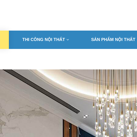
THI CÔNG NỘI THẤT
SẢN PHẨM NỘI THẤT
T KẾ NỘI THẤT ĐẸP HẢI 
Địa chỉ thiết kế và thi công tin cậy cho mọi nhà
orehome hải phòng - Kiến tạo không gian sống sang trọng và đẳng c