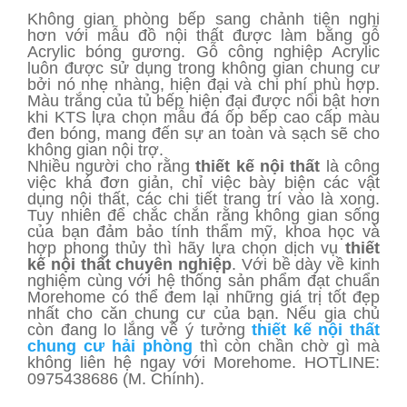
Không gian phòng bếp sang chảnh tiện nghi
hơn với mẫu đồ nội thất được làm bằng gỗ
Acrylic bóng gương. Gỗ công nghiệp Acrylic
luôn được sử dụng trong không gian chung cư
bởi nó nhẹ nhàng, hiện đại và chi phí phù hợp.
Màu trắng của tủ bếp hiện đại được nổi bật hơn
khi KTS lựa chọn mẫu đá ốp bếp cao cấp màu
đen bóng, mang đến sự an toàn và sạch sẽ cho
không gian nội trợ.
Nhiều người cho rằng
thiết kế nội thất
là công
việc khá đơn giản, chỉ việc bày biện các vật
dụng nội thất, các chi tiết trang trí vào là xong.
Tuy nhiên để chắc chắn rằng không gian sống
của bạn đảm bảo tính thẩm mỹ, khoa học và
hợp phong thủy thì hãy lựa chọn dịch vụ
thiết
kế nội thất chuyên nghiệp
. Với bề dày về kinh
nghiệm cùng với hệ thống sản phẩm đạt chuẩn
Morehome có thể đem lại những giá trị tốt đẹp
nhất cho căn chung cư của bạn. Nếu gia chủ
còn đang lo lắng về ý tưởng
thiết kế nội thất
chung cư hải phòng
thì còn chần chờ gì mà
không liên hệ ngay với Morehome. HOTLINE:
0975438686 (M. Chính).