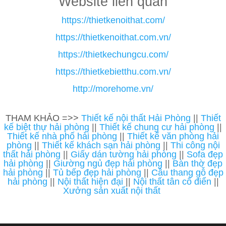
Website liên quan
https://thietkenoithat.com/
https://thietkenoithat.com.vn/
https://thietkechungcu.com/
https://thietkebietthu.com.vn/
http://morehome.vn/
THAM KHẢO =>>
Thiết kế nội thất Hải Phòng
||
Thiết
kế biệt thự hải phòng
||
Thiết kế chung cư hải phòng
||
Thiết kế nhà phố hải phòng
||
Thiết kế văn phòng hải
phòng
||
Thiết kế khách sạn hải phòng
||
Thi công nội
thất hải phòng
||
Giấy dán tường hải phòng
||
Sofa đẹp
hải phòng
||
Giường ngủ đẹp hải phòng
||
Bàn thờ đẹp
hải phòng
||
Tủ bếp đẹp hải phòng
||
Cầu thang gỗ đẹp
hải phòng
||
Nội thất hiện đại
||
Nội thất tân cổ điển
||
Xưởng sản xuất nội thất