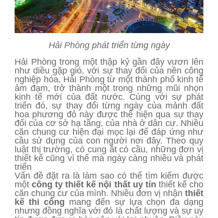
Hải Phòng phát triển từng ngày
Hải Phòng trong một thập kỷ gần đây vươn lên
như diều gặp gió, với sự thay đổi của nền công
nghiệp hóa, Hải Phòng từ một thành phố kinh tế
ảm đạm, trở thành một trong những mũi nhọn
kinh tế mới của đất nước. Cùng với sự phát
triển đó, sự thay đổi từng ngày của mảnh đất
hoa phương đỏ này được thể hiện qua sự thay
đổi của cơ sở hạ tầng, của nhà ở dân cư. Nhiều
căn chung cư hiện đại mọc lại để đáp ứng như
cầu sử dụng của con người nơi đây. Theo quy
luật thị trường, có cung ắt có cầu, những đơn vị
thiết kế cũng vì thế mà ngày càng nhiều và phát
triển
Vấn đề đặt ra là làm sao có thể tìm kiếm được
một
công ty thiết kế nội thất uy tín
thiết kế cho
căn chung cư của mình. Nhiều đơn vị nhận
thiết
kế thi công
mang đến sự lựa chọn đa dạng
nhưng đồng nghĩa với đó là chất lượng và sự uy