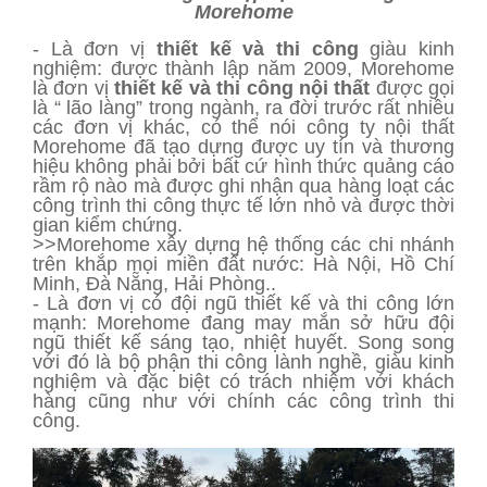
Morehome
- Là đơn vị
thiết kế và thi công
giàu kinh
nghiệm: được thành lập năm 2009, Morehome
là đơn vị
thiết kế và thi công nội thất
được gọi
là “ lão làng” trong ngành, ra đời trước rất nhiều
các đơn vị khác, có thể nói công ty nội thất
Morehome đã tạo dựng được uy tín và thương
hiệu không phải bởi bất cứ hình thức quảng cáo
rầm rộ nào mà được ghi nhận qua hàng loạt các
công trình thi công thực tế lớn nhỏ và được thời
gian kiểm chứng.
>>Morehome xây dựng hệ thống các chi nhánh
trên khắp mọi miền đất nước: Hà Nội, Hồ Chí
Minh, Đà Nẵng, Hải Phòng..
- Là đơn vị có đội ngũ thiết kế và thi công lớn
mạnh: Morehome đang may mắn sở hữu đội
ngũ thiết kế sáng tạo, nhiệt huyết. Song song
với đó là bộ phận thi công lành nghề, giàu kinh
nghiệm và đặc biệt có trách nhiệm với khách
hàng cũng như với chính các công trình thi
công.