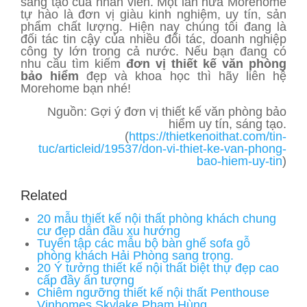
sáng tạo của nhân viên. Một lần nữa Morehome
tự hào là đơn vị giàu kinh nghiệm, uy tín, sản
phẩm chất lượng. Hiện nay chúng tôi đang là
đối tác tin cậy của nhiều đối tác, doanh nghiệp
công ty lớn trong cả nước. Nếu bạn đang có
nhu cầu tìm kiếm
đơn vị thiết kế văn phòng
bảo hiểm
đẹp và khoa học thì hãy liên hệ
Morehome bạn nhé!
Nguồn: Gợi ý đơn vị thiết kế văn phòng bảo
hiểm uy tín, sáng tạo.
(
https://thietkenoithat.com/tin-
tuc/articleid/19537/don-vi-thiet-ke-van-phong-
bao-hiem-uy-tin
)
Related
20 mẫu thiết kế nội thất phòng khách chung
cư đẹp dẫn đầu xu hướng
Tuyển tập các mẫu bộ bàn ghế sofa gỗ
phòng khách Hải Phòng sang trọng.
20 Ý tưởng thiết kế nội thất biệt thự đẹp cao
cấp đầy ấn tượng
Chiêm ngưỡng thiết kế nội thất Penthouse
Vinhomes Skylake Phạm Hùng