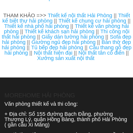
THAM KHẢO =>>
Thiết kế nội thất Hải Phòng
||
Thiết
kế biệt thự hải phòng
||
Thiết kế chung cư hải phòng
||
Thiết kế nhà phố hải phòng
||
Thiết kế văn phòng hải
phòng
||
Thiết kế khách sạn hải phòng
||
Thi công nội
thất hải phòng
||
Giấy dán tường hải phòng
||
Sofa đẹp
hải phòng
||
Giường ngủ đẹp hải phòng
||
Bàn thờ đẹp
hải phòng
||
Tủ bếp đẹp hải phòng
||
Cầu thang gỗ đẹp
hải phòng
||
Nội thất hiện đại
||
Nội thất tân cổ điển
||
Xưởng sản xuất nội thất
MOREHOME HẢI PHÒNG
Văn phòng thiết kế và thi công:
+ Địa chỉ: Số 155 đường Bạch Đằng, phường
Thượng Lý, quận Hồng Bàng, thành phố Hải Phòng
( gần cầu Xi Măng)