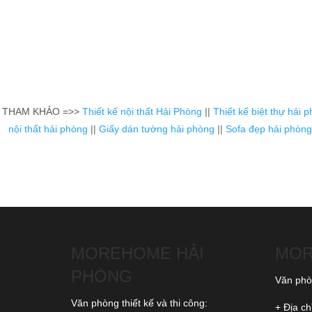
THAM KHẢO =>>
Thiết kế nội thất Hải Phòng
||
Thiết kế biệt thự hải 
nội thất hải phòng
||
Giấy dán tường hải phòng
||
Sofa đẹp hải phòng
MOREHOME HẢI
MOR
PHÒNG
Văn phòn
Văn phòng thiết kế và thi công:
+ Địa ch