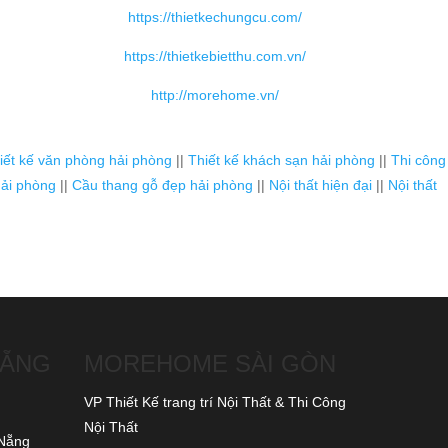
https://thietkechungcu.com/
https://thietkebietthu.com.vn/
http://morehome.vn/
iết kế văn phòng hải phòng
||
Thiết kế khách sạn hải phòng
||
Thi công
ải phòng
||
Cầu thang gỗ đẹp hải phòng
||
Nội thất hiện đại
||
Nội thất
NẴNG
MOREHOME SÀI GÒN
VP Thiết Kế trang trí Nội Thất & Thi Công
Nội Thất
 Nẵng