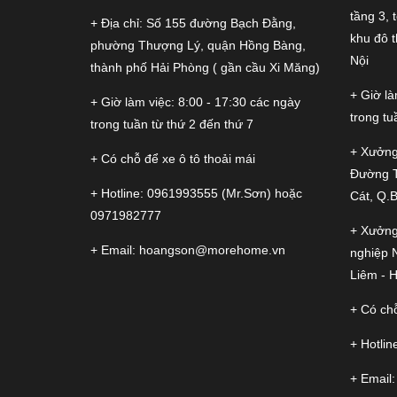
tầng 3, 
+ Địa chỉ: Số 155 đường Bạch Đằng,
khu đô 
phường Thượng Lý, quận Hồng Bàng,
Nội
thành phố Hải Phòng ( gần cầu Xi Măng)
+ Giờ là
+ Giờ làm việc: 8:00 - 17:30 các ngày
trong tu
trong tuần từ thứ 2 đến thứ 7
+ Xưởng
+ Có chỗ để xe ô tô thoải mái
Đường 
+ Hotline:
0961993555
(Mr.Sơn) hoặc
Cát, Q.
0971982777
+ Xưởng
+ Email:
hoangson@morehome.vn
nghiệp 
Liêm - H
+ Có chỗ
+ Hotlin
+ Email: