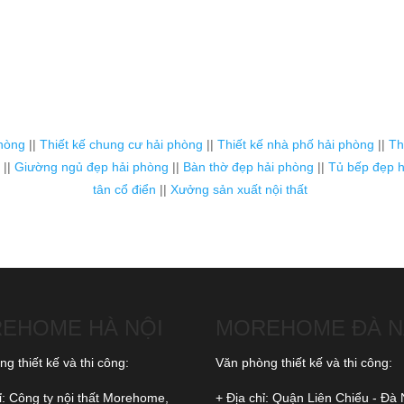
phòng
||
Thiết kế chung cư hải phòng
||
Thiết kế nhà phố hải phòng
||
Th
||
Giường ngủ đẹp hải phòng
||
Bàn thờ đẹp hải phòng
||
Tủ bếp đẹp h
tân cổ điển
||
Xưởng sản xuất nội thất
EHOME HÀ NỘI
MOREHOME ĐÀ 
g thiết kế và thi công:
Văn phòng thiết kế và thi công:
ỉ: Công ty nội thất Morehome,
+ Địa chỉ: Quận Liên Chiểu - Đà