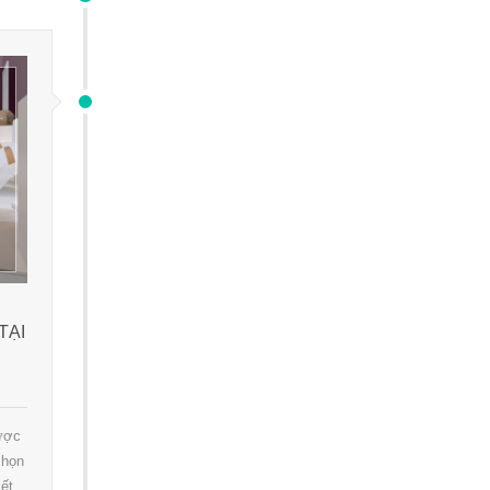
TẠI
được
chọn
ết