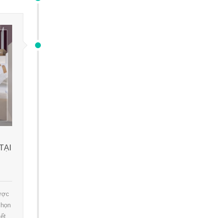
TẠI
được
chọn
ết