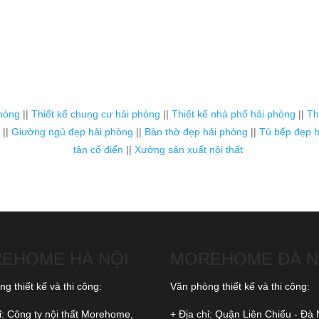
phòng
||
Thiết kế chung cư hải phòng
||
Thiết kế nhà phố hải phòng
||
Th
||
Giường ngủ đẹp hải phòng
||
Bàn thờ đẹp hải phòng
||
Tủ bếp đẹp h
tân cổ điển
||
Xưởng sản xuất nội thất
EHOME HÀ NỘI
MOREHOME ĐÀ 
g thiết kế và thi công:
Văn phòng thiết kế và thi công:
ỉ: Công ty nội thất Morehome,
+ Địa chỉ: Quận Liên Chiểu - Đà