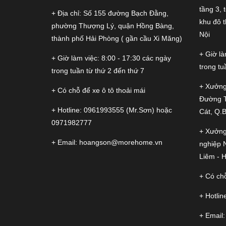
tầng 3, 
+ Địa chỉ: Số 155 đường Bạch Đằng,
khu đô 
phường Thượng Lý, quận Hồng Bàng,
Nội
thành phố Hải Phòng ( gần cầu Xi Măng)
+ Giờ là
+ Giờ làm việc: 8:00 - 17:30 các ngày
trong tu
trong tuần từ thứ 2 đến thứ 7
+ Xưởng
+ Có chỗ để xe ô tô thoải mái
Đường 
+ Hotline:
0961993555
(Mr.Sơn) hoặc
Cát, Q.
0971982777
+ Xưởng
+ Email:
hoangson@morehome.vn
nghiệp 
Liêm - H
+ Có chỗ
+ Hotlin
+ Email: