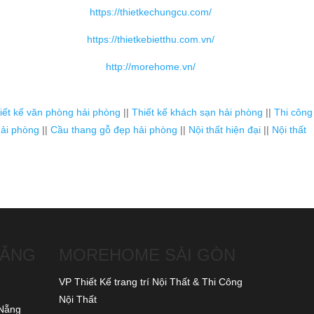
https://thietkechungcu.com/
https://thietkebietthu.com.vn/
http://morehome.vn/
iết kế văn phòng hải phòng
||
Thiết kế khách sạn hải phòng
||
Thi công
ải phòng
||
Cầu thang gỗ đẹp hải phòng
||
Nội thất hiện đại
||
Nội thất
NẴNG
MOREHOME SÀI GÒN
VP Thiết Kế trang trí Nội Thất & Thi Công
Nội Thất
 Nẵng