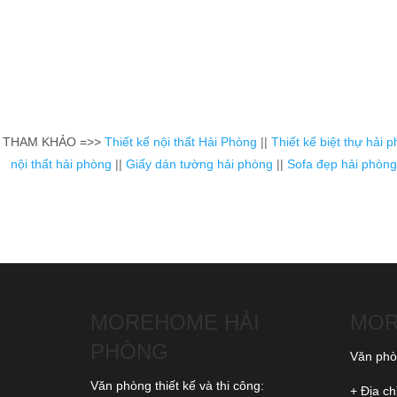
THAM KHẢO =>>
Thiết kế nội thất Hải Phòng
||
Thiết kế biệt thự hải 
nội thất hải phòng
||
Giấy dán tường hải phòng
||
Sofa đẹp hải phòng
MOREHOME HẢI
MOR
PHÒNG
Văn phòn
Văn phòng thiết kế và thi công:
+ Địa ch