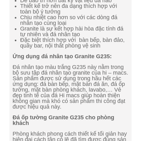
Dễ bảo trì hơn bất kỳ vật liệu đá nào
Thiết kế trở nên đa dạng thích hợp với
toàn bộ ý tưởng
Chịu nhiệt cao hơn so với các dòng đá
nhân tạo cùng loại
Granite là sự kết hợp hài hòa đặc tính đá
tự nhiên và đá nhân tạo
Đặc biệt thích hợp với bàn bếp, bàn đảo,
quầy bar, nội thất phòng vệ sinh
Ứng dụng đá nhân tạo Granite G235:
Đá nhân tạo màu trắng G235 này nằm trong
bộ sưu tập đá nhân tạo granite của hi – macs.
Sản phẩm được sử dụng trong hầu hết các
ứng dụng: đá bàn bếp, mặt bàn đá ăn, đá ốp
tường, mặt bàn phòng khách, lavabo,… Vẻ
đẹp tinh tế của đá Hi macs giúp hoàn thiện
không gian mà khó có sản phẩm thi công đạt
được hiệu quả này.
Đá ốp tường Granite G235 cho phòng
khách
Phòng khách phong cách thiết kế tối giản hay
hiện đại cách tân có lẽ đã tìm được đúng sản