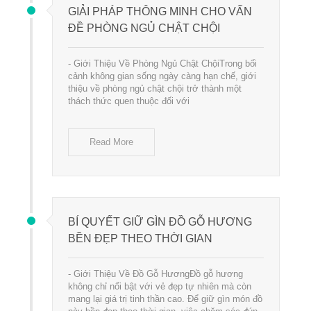
GIẢI PHÁP THÔNG MINH CHO VẤN
ĐỀ PHÒNG NGỦ CHẬT CHỘI
- Giới Thiệu Về Phòng Ngủ Chật ChộiTrong bối
cảnh không gian sống ngày càng hạn chế, giới
thiệu về phòng ngủ chật chội trở thành một
thách thức quen thuộc đối với
Read More
BÍ QUYẾT GIỮ GÌN ĐỒ GỖ HƯƠNG
BỀN ĐẸP THEO THỜI GIAN
- Giới Thiệu Về Đồ Gỗ HươngĐồ gỗ hương
không chỉ nổi bật với vẻ đẹp tự nhiên mà còn
mang lại giá trị tinh thần cao. Để giữ gìn món đồ