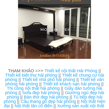
THAM KHẢO =>>
Thiết kế nội thất Hải Phòng
||
Thiết kế biệt thự hải phòng
||
Thiết kế chung cư hải
phòng
||
Thiết kế nhà phố hải phòng
||
Thiết kế văn
phòng hải phòng
||
Thiết kế khách sạn hải phòng
||
Thi công nội thất hải phòng
||
Giấy dán tường hải
phòng
||
Sofa đẹp hải phòng
||
Giường ngủ đẹp hải
phòng
||
Bàn thờ đẹp hải phòng
||
Tủ bếp đẹp hải
phòng
||
Cầu thang gỗ đẹp hải phòng
||
Nội thất hiện
đại
||
Nội thất tân cổ điển
||
Xưởng sản xuất nội thất