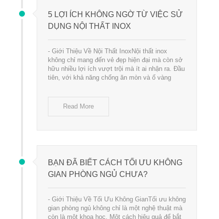
5 LỢI ÍCH KHÔNG NGỜ TỪ VIỆC SỬ
DỤNG NỘI THẤT INOX
- Giới Thiệu Về Nội Thất InoxNội thất inox
không chỉ mang đến vẻ đẹp hiện đại mà còn sở
hữu nhiều lợi ích vượt trội mà ít ai nhận ra. Đầu
tiên, với khả năng chống ăn mòn và ố vàng
Read More
BẠN ĐÃ BIẾT CÁCH TỐI ƯU KHÔNG
GIAN PHÒNG NGỦ CHƯA?
- Giới Thiệu Về Tối Ưu Không GianTối ưu không
gian phòng ngủ không chỉ là một nghệ thuật mà
còn là một khoa học. Một cách hiệu quả để bắt