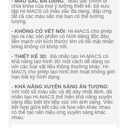
- MÀU SẮC ĐA DẠNG
: Màu sắc chính là
chìa khóa của mọi ý tưởng thiết kế, bộ sưu
tập HI-MACS có màu sắc đa dạng, đáp ứng
tất cả các màu sắc mà bạn có thể tưởng
tượng.
- KHÔNG CÓ VẾT NỐI
: HI-MACS cho phép
tạo ra các sản phẩm có hình dáng độc đáo
liền mạch với kích thước lớn và bề mặt nhẵn
bóng không có khớp nối.
- THIẾT KẾ 3D
: Đá nhân tạo HI-MACS có
khả năng tạo hình 3D một cách dễ dàng so
với các loại vật liệu thông thường khác. HI-
MACS cho phép tạo hình linh hoạt không giới
hạn bất kỳ hình dạng.
-
KHẢ NĂNG XUYÊN SÁNG ẤN TƯỢNG
:
Với một số màu sắc và độ dày nhất định, đá
nhân tạo HI-MACS thể hiện khả năng xuyên
sáng đặc biệt khi tiếp xúc với ánh sáng. Việc
kết hợp giữa kết cấu và hoa văn khác nhau
có thể tạo nên hiệu ứng xuyên sáng khác
nhau.