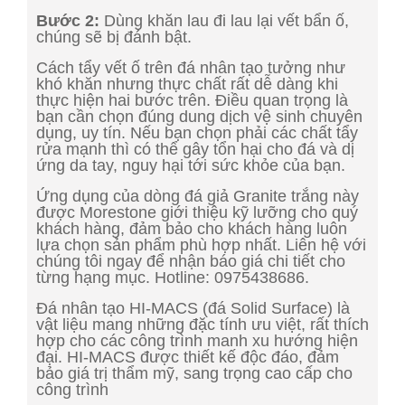
Bước 2:
Dùng khăn lau đi lau lại vết bẩn ố,
chúng sẽ bị đánh bật.
Cách tẩy vết ố trên đá nhân tạo tưởng như
khó khăn nhưng thực chất rất dễ dàng khi
thực hiện hai bước trên. Điều quan trọng là
bạn cần chọn đúng dung dịch vệ sinh chuyên
dụng, uy tín. Nếu bạn chọn phải các chất tẩy
rửa mạnh thì có thể gây tổn hại cho đá và dị
ứng da tay, nguy hại tới sức khỏe của bạn.
Ứng dụng của dòng đá giả Granite trắng này
được Morestone giới thiệu kỹ lưỡng cho quý
khách hàng, đảm bảo cho khách hàng luôn
lựa chọn sản phẩm phù hợp nhất. Liên hệ với
chúng tôi ngay để nhận báo giá chi tiết cho
từng hạng mục. Hotline: 0975438686.
Đá nhân tạo HI-MACS (đá Solid Surface) là
vật liệu mang những đặc tính ưu việt, rất thích
hợp cho các công trình manh xu hướng hiện
đại. HI-MACS được thiết kế độc đáo, đảm
bảo giá trị thẩm mỹ, sang trọng cao cấp cho
công trình