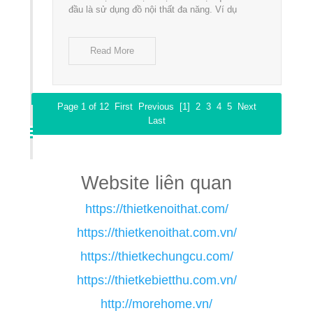
đầu là sử dụng đồ nội thất đa năng. Ví dụ
Read More
Page 1 of 12
First
Previous
[1]
2
3
4
5
Next
Last
Website liên quan
https://thietkenoithat.com/
https://thietkenoithat.com.vn/
https://thietkechungcu.com/
https://thietkebietthu.com.vn/
http://morehome.vn/