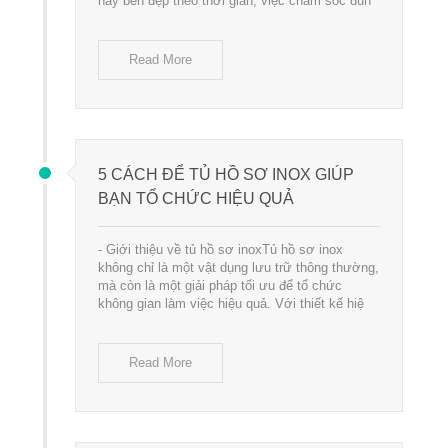
này bền đẹp theo thời gian, việc chăm sóc đún
Read More
5 CÁCH ĐỂ TỦ HỒ SƠ INOX GIÚP
BẠN TỔ CHỨC HIỆU QUẢ
- Giới thiệu về tủ hồ sơ inoxTủ hồ sơ inox
không chỉ là một vật dụng lưu trữ thông thường,
mà còn là một giải pháp tối ưu để tổ chức
không gian làm việc hiệu quả. Với thiết kế hiệ
Read More