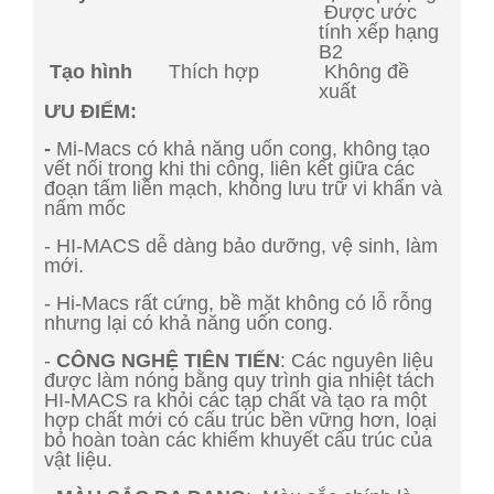
Được ước
tính xếp hạng
B2
Tạo hình
Thích hợp
Không đề
xuất
ƯU ĐIỂM:
-
Mi-Macs có khả năng uốn cong, không tạo
vết nối trong khi thi công, liên kết giữa các
đoạn tấm liền mạch, không lưu trữ vi khẩn và
nấm mốc
- HI-MACS dễ dàng bảo dưỡng, vệ sinh, làm
mới.
- Hi-Macs rất cứng, bề mặt không có lỗ rỗng
nhưng lại có khả năng uốn cong.
-
CÔNG NGHỆ TIÊN TIẾN
: Các nguyên liệu
được làm nóng bằng quy trình gia nhiệt tách
HI-MACS ra khỏi các tạp chất và tạo ra một
hợp chất mới có cấu trúc bền vững hơn, loại
bỏ hoàn toàn các khiếm khuyết cấu trúc của
vật liệu.