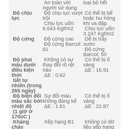
An toàn với
loại bỏ hết
người sử dụng
Độ chịu
Độ chịu lực vượt
Có thể bị bể
lực
trội
hoặc hư hỏng
Chịu lực uốn:
khi va đập.
6.643 Kgf/m2
Chịu lực uốn:
3.247 Kgf/m2
Độ cứng
Độ cứng cao
Dễ bị trầy
Độ cứng Barcol:
xước
61
Độ cứng
Barcol: 50
Độ phai
Không có sự
Có thể bị ố
màu dưới
thay đổi rõ rệt
vàng
điều kiện
nào
ΔE : 16.91
thời
ΔE : 0.62
tiết tự
nhiên (trong
265 ngày)
Độ biến đổi
Sự đổi màu
Có thể bị ố
màu sắc bởi
không đáng kể
vàng
nhiệt độ
ΔE : 1.61
ΔE : 22.87
(1 giờ ở
170oC )
Kháng
Xếp hạng B1
Không có dữ
cháy
liệu xếp hạng