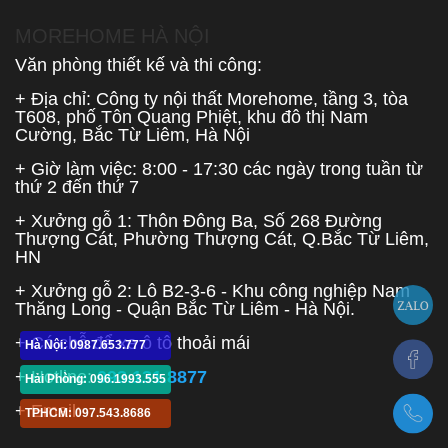
MOREHOME HÀ NỘI
Văn phòng thiết kế và thi công:
+ Địa chỉ: Công ty nội thất Morehome, tầng 3, tòa
T608, phố Tôn Quang Phiệt, khu đô thị Nam
Cường, Bắc Từ Liêm, Hà Nội
+ Giờ làm việc: 8:00 - 17:30 các ngày trong tuần từ
thứ 2 đến thứ 7
+ Xưởng gỗ 1: Thôn Đông Ba, Số 268 Đường
Thượng Cát, Phường Thượng Cát, Q.Bắc Từ Liêm,
HN
+ Xưởng gỗ 2: Lô B2-3-6 - Khu công nghiệp Nam
Thăng Long - Quận Bắc Từ Liêm - Hà Nội.
+ Có chỗ để xe ô tô thoải mái
Hà Nội: 0987.653.777
+ Hotline:
093.131.8877
Hải Phòng: 096.1993.555
+ Email:
TPHCM: 097.543.8686