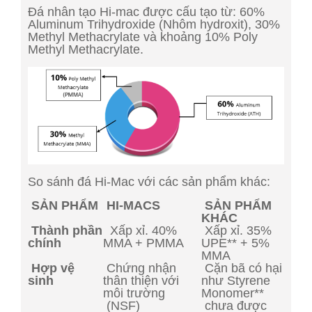
Đá nhân tạo Hi-mac được cấu tạo từ: 60%
Aluminum Trihydroxide (Nhôm hydroxit), 30%
Methyl Methacrylate và khoảng 10% Poly
Methyl Methacrylate.
So sánh đá Hi-Mac với các sản phẩm khác:
SẢN PHẨM
HI-MACS
SẢN PHẨM
KHÁC
Thành phần
Xấp xỉ. 40%
Xấp xỉ. 35%
chính
MMA + PMMA
UPE** + 5%
MMA
Hợp vệ
Chứng nhận
Cặn bã có hại
sinh
thân thiện với
như Styrene
môi trường
Monomer**
(NSF)
chưa được