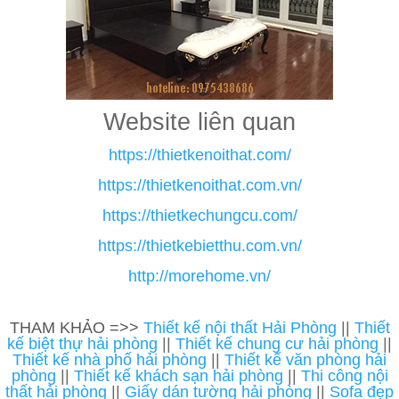
Website liên quan
https://thietkenoithat.com/
https://thietkenoithat.com.vn/
https://thietkechungcu.com/
https://thietkebietthu.com.vn/
http://morehome.vn/
THAM KHẢO =>>
Thiết kế nội thất Hải Phòng
||
Thiết
kế biệt thự hải phòng
||
Thiết kế chung cư hải phòng
||
Thiết kế nhà phố hải phòng
||
Thiết kế văn phòng hải
phòng
||
Thiết kế khách sạn hải phòng
||
Thi công nội
thất hải phòng
||
Giấy dán tường hải phòng
||
Sofa đẹp