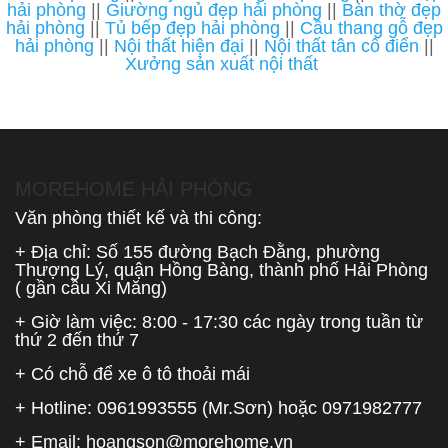
hải phòng
||
Giường ngủ đẹp hải phòng
||
Bàn thờ đẹp
hải phòng
||
Tủ bếp đẹp hải phòng
||
Cầu thang gỗ đẹp
hải phòng
||
Nội thất hiện đại
||
Nội thất tân cổ điển
||
Xưởng sản xuất nội thất
MOREHOME HẢI PHÒNG
Văn phòng thiết kế và thi công:
+ Địa chỉ: Số 155 đường Bạch Đằng, phường
Thượng Lý, quận Hồng Bàng, thành phố Hải Phòng
( gần cầu Xi Măng)
+ Giờ làm việc: 8:00 - 17:30 các ngày trong tuần từ
thứ 2 đến thứ 7
+ Có chỗ để xe ô tô thoải mái
+ Hotline:
0961993555
(Mr.Sơn) hoặc
0971982777
+ Email:
hoangson@morehome.vn