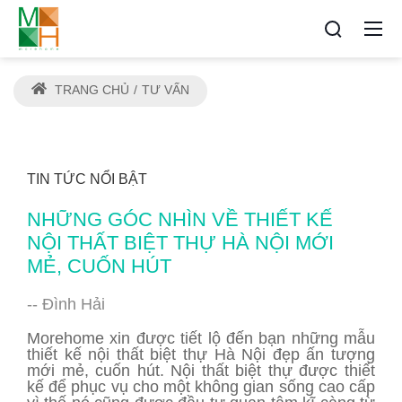
TRANG CHỦ
TƯ VẤN
TIN TỨC NỔI BẬT
NHỮNG GÓC NHÌN VỀ THIẾT KẾ
NỘI THẤT BIỆT THỰ HÀ NỘI MỚI
MẺ, CUỐN HÚT
-- Đình Hải
Morehome xin được tiết lộ đến bạn những mẫu
thiết kế nội thất biệt thự Hà Nội đẹp ấn tượng
mới mẻ, cuốn hút. Nội thất biệt thự được thiết
kế để phục vụ cho một không gian sống cao cấp