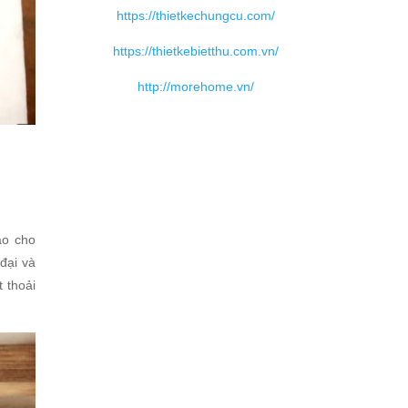
https://thietkechungcu.com/
https://thietkebietthu.com.vn/
http://morehome.vn/
ảo cho
đại và
 thoải