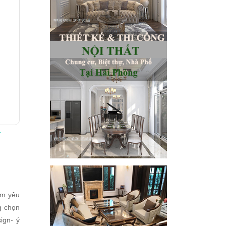
T
m yêu
g chọn
ign- ý