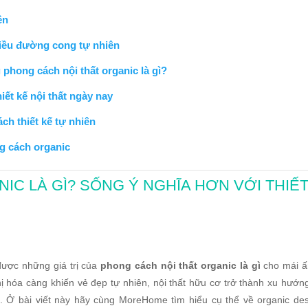
ên
hiều đường cong tự nhiên
 phong cách nội thất organic là gì?
iết kế nội thất ngày nay
ch thiết kế tự nhiên
ng cách organic
IC LÀ GÌ? SỐNG Ý NGHĨA HƠN VỚI THIẾ
được những giá trị của
phong cách nội thất organic là gì
cho mái ấ
hị hóa càng khiến vẻ đẹp tự nhiên, nội thất hữu cơ trở thành xu hướn
hủ. Ở bài viết này hãy cùng MoreHome tìm hiểu cụ thể về organic des