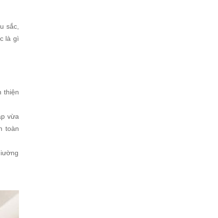
u sắc,
 là gì
 thiện
áp vừa
n toàn
giường