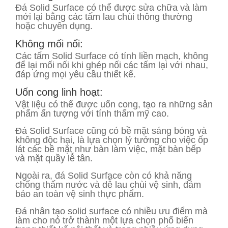
Đá Solid Surface có thể được sửa chữa và làm
mới lại bằng các tấm lau chùi thông thường
hoặc chuyên dụng.
Không mối nối:
Các tấm Solid Surface có tính liền mạch, không
để lại mối nối khi ghép nối các tấm lại với nhau,
đáp ứng mọi yêu cầu thiết kế.
Uốn cong linh hoạt:
Vật liệu có thể được uốn cong, tạo ra những sản
phẩm ấn tượng với tính thẩm mỹ cao.
Đá Solid Surface cũng có bề mặt sáng bóng và
không độc hại, là lựa chọn lý tưởng cho việc ốp
lát các bề mặt như bàn làm việc, mặt bàn bếp
và mặt quầy lễ tân.
Ngoài ra, đá Solid Surface còn có khả năng
chống thấm nước và dễ lau chùi vệ sinh, đảm
bảo an toàn vệ sinh thực phẩm.
Đá nhân tạo solid surface có nhiều ưu điểm mà
làm cho nó trở thành một lựa chọn phổ biến