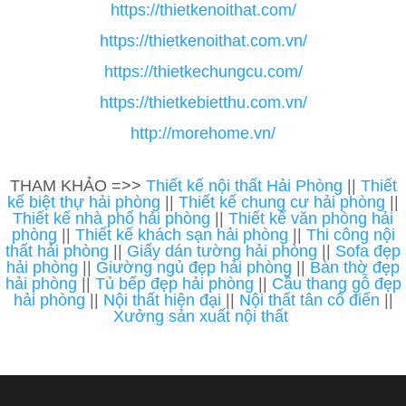
https://thietkenoithat.com/
https://thietkenoithat.com.vn/
https://thietkechungcu.com/
https://thietkebietthu.com.vn/
http://morehome.vn/
THAM KHẢO =>>
Thiết kế nội thất Hải Phòng
||
Thiết
kế biệt thự hải phòng
||
Thiết kế chung cư hải phòng
||
Thiết kế nhà phố hải phòng
||
Thiết kế văn phòng hải
phòng
||
Thiết kế khách sạn hải phòng
||
Thi công nội
thất hải phòng
||
Giấy dán tường hải phòng
||
Sofa đẹp
hải phòng
||
Giường ngủ đẹp hải phòng
||
Bàn thờ đẹp
hải phòng
||
Tủ bếp đẹp hải phòng
||
Cầu thang gỗ đẹp
hải phòng
||
Nội thất hiện đại
||
Nội thất tân cổ điển
||
Xưởng sản xuất nội thất