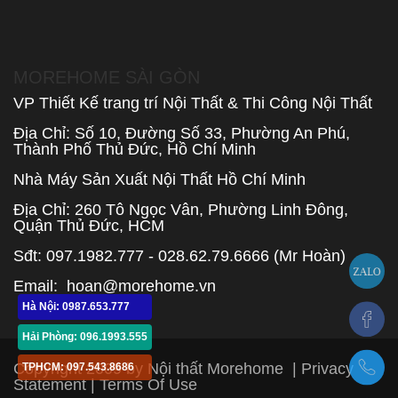
MOREHOME SÀI GÒN
VP Thiết Kế trang trí Nội Thất & Thi Công Nội Thất
Địa Chỉ: Số 10, Đường Số 33, Phường An Phú,
Thành Phố Thủ Đức, Hồ Chí Minh
Nhà Máy Sản Xuất Nội Thất Hồ Chí Minh
Địa Chỉ: 260 Tô Ngọc Vân, Phường Linh Đông,
Quận Thủ Đức, HCM
Sđt: 097.1982.777 - 028.62.79.6666 (Mr Hoàn)
Email:
hoan@morehome.vn
Hà Nội: 0987.653.777
Hải Phòng: 096.1993.555
Copyright 2009 by Nội thất Morehome
|
Privacy
TPHCM: 097.543.8686
Statement
|
Terms Of Use