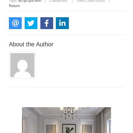
Tags:
đồ gỗ gia đình
|
Categories:
|
View Count (526)
|
Return
About the Author