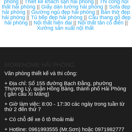
phòng
||
Thiết kế khách sạn hải phòng
||
Thi công nội
thất hải phòng
||
Giấy dán tường hải phòng
||
Sofa đẹp
hải phòng
||
Giường ngủ đẹp hải phòng
||
Bàn thờ đẹp
hải phòng
||
Tủ bếp đẹp hải phòng
||
Cầu thang gỗ đẹp
hải phòng
||
Nội thất hiện đại
||
Nội thất tân cổ điển
||
Xưởng sản xuất nội thất
MOREHOME HẢI PHÒNG
Văn phòng thiết kế và thi công:
+ Địa chỉ: Số 155 đường Bạch Đằng, phường
Thượng Lý, quận Hồng Bàng, thành phố Hải Phòng
( gần cầu Xi Măng)
+ Giờ làm việc: 8:00 - 17:30 các ngày trong tuần từ
thứ 2 đến thứ 7
+ Có chỗ để xe ô tô thoải mái
+ Hotline:
0961993555
(Mr.Sơn) hoặc
0971982777