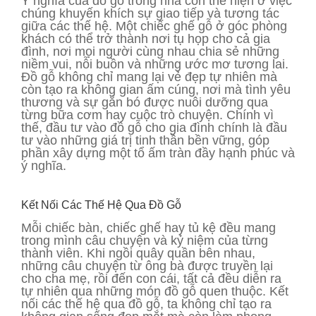
Ý nghĩa của đồ gỗ trong nhà còn thể hiện ở việc
chúng khuyến khích sự giao tiếp và tương tác
giữa các thế hệ. Một chiếc ghế gỗ ở góc phòng
khách có thể trở thành nơi tụ họp cho cả gia
đình, nơi mọi người cùng nhau chia sẻ những
niềm vui, nỗi buồn và những ước mơ tương lai.
Đồ gỗ không chỉ mang lại vẻ đẹp tự nhiên mà
còn tạo ra không gian ấm cúng, nơi mà tình yêu
thương và sự gắn bó được nuôi dưỡng qua
từng bữa cơm hay cuộc trò chuyện. Chính vì
thế, đầu tư vào đồ gỗ cho gia đình chính là đầu
tư vào những giá trị tinh thần bền vững, góp
phần xây dựng một tổ ấm tràn đầy hạnh phúc và
ý nghĩa.
Kết Nối Các Thế Hệ Qua Đồ Gỗ
Mỗi chiếc bàn, chiếc ghế hay tủ kệ đều mang
trong mình câu chuyện và kỷ niệm của từng
thành viên. Khi ngồi quây quần bên nhau,
những câu chuyện từ ông bà được truyền lại
cho cha mẹ, rồi đến con cái, tất cả đều diễn ra
tự nhiên qua những món đồ gỗ quen thuộc. Kết
nối các thế hệ qua đồ gỗ, ta không chỉ tạo ra