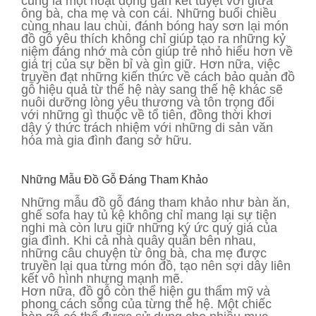
cũng là một hoạt động gắn kết tuyệt vời giữa
ông bà, cha mẹ và con cái. Những buổi chiều
cùng nhau lau chùi, đánh bóng hay sơn lại món
đồ gỗ yêu thích không chỉ giúp tạo ra những kỷ
niệm đáng nhớ mà còn giúp trẻ nhỏ hiểu hơn về
giá trị của sự bền bỉ và gìn giữ. Hơn nữa, việc
truyền đạt những kiến thức về cách bảo quản đồ
gỗ hiệu quả từ thế hệ này sang thế hệ khác sẽ
nuôi dưỡng lòng yêu thương và tôn trọng đối
với những gì thuộc về tổ tiên, đồng thời khơi
dậy ý thức trách nhiệm với những di sản văn
hóa mà gia đình đang sở hữu.
Những Mẫu Đồ Gỗ Đáng Tham Khảo
Những mẫu đồ gỗ đáng tham khảo như bàn ăn,
ghế sofa hay tủ kệ không chỉ mang lại sự tiện
nghi mà còn lưu giữ những ký ức quý giá của
gia đình. Khi cả nhà quây quần bên nhau,
những câu chuyện từ ông bà, cha mẹ được
truyền lại qua từng món đồ, tạo nên sợi dây liên
kết vô hình nhưng mạnh mẽ.
Hơn nữa, đồ gỗ còn thể hiện gu thẩm mỹ và
phong cách sống của từng thế hệ. Một chiếc