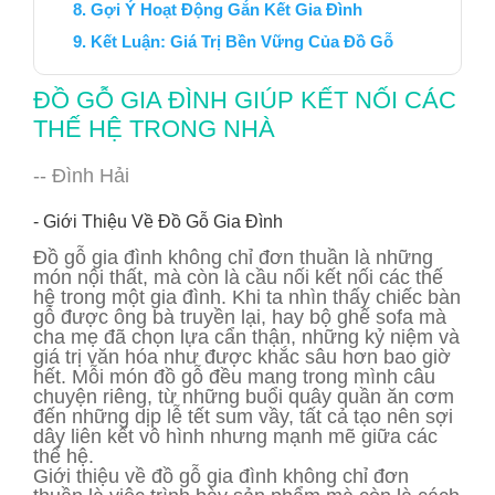
Gợi Ý Hoạt Động Gắn Kết Gia Đình
Kết Luận: Giá Trị Bền Vững Của Đồ Gỗ
ĐỒ GỖ GIA ĐÌNH GIÚP KẾT NỐI CÁC
THẾ HỆ TRONG NHÀ
-- Đình Hải
- Giới Thiệu Về Đồ Gỗ Gia Đình
Đồ gỗ gia đình không chỉ đơn thuần là những
món nội thất, mà còn là cầu nối kết nối các thế
hệ trong một gia đình. Khi ta nhìn thấy chiếc bàn
gỗ được ông bà truyền lại, hay bộ ghế sofa mà
cha mẹ đã chọn lựa cẩn thận, những kỷ niệm và
giá trị văn hóa như được khắc sâu hơn bao giờ
hết. Mỗi món đồ gỗ đều mang trong mình câu
chuyện riêng, từ những buổi quây quần ăn cơm
đến những dịp lễ tết sum vầy, tất cả tạo nên sợi
dây liên kết vô hình nhưng mạnh mẽ giữa các
thế hệ.
Giới thiệu về đồ gỗ gia đình không chỉ đơn