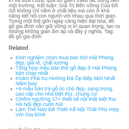
trì và sửa chữa, qua đó giảm thiểu tác động đến
môi trường. Kết luận: Giá Trị Bền Vững Của Đồ
Gỗ không chỉ nằm ở chất liệu mà còn ở khả
năng kết nối con người với nhau qua thời gian.
Trong một thế giới ngày càng hiện đại hóa, đồ
gỗ gia đình vẫn giữ vững vị trí quan trọng, tạo ra
những không gian ấm áp và đầy ý nghĩa. Tag:
đồ gỗ gia đình
Related
Kinh nghiệm chọn mua bàn thờ Hải Phòng
đẹp, giá rẻ, chất lượng
Tổng hợp mẫu bàn thờ gỗ đẹp ở Hải Phòng
bán chạy nhất
Khám Phá Xu Hướng Đá Ốp Bếp Mới Nhất
Năm Nay
+9 mẫu bàn trà gỗ óc chó đẹp, sang trọng,
cao cấp cho nhà biệt thự, chung cư
Chiêm ngưỡng 17+ thiết kế nội thất biệt thự
Hà Nội đẹp cuốn hút
Làm Thế Nào Để Thiết Kế Nội Thất Phù Hợp
Với Gia Đình