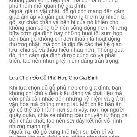
không gian sống đẹp mắt mà còn làm phong
phú thêm mối quan hệ gia đình.
Ngoài giá trị vật chất, đồ gỗ còn mang đến cảm
giác ấm áp và gần gũi. Hương thơm tự nhiên từ
gỗ, sự chắc chắn và bền bỉ của nó khiến cho
không gian sống trở nên sống động hơn. Những
bữa cơm gia đình hay những buổi tối sum họp
bên bàn gỗ không chỉ đơn thuần là hoạt động
thường nhật, mà còn là dịp để các thế hệ giao
lưu, chia sẻ và thấu hiểu nhau hơn. Thông qua
đó, tình cảm gia đình được củng cố và phát
triển, tạo nên những kỷ niệm đáng trân trọng.
Lựa Chọn Đồ Gỗ Phù Hợp Cho Gia Đình
Khi lựa chọn đồ gỗ phù hợp cho gia đình, bạn
không chỉ chú ý đến kiểu dáng và chất liệu mà
còn phải cân nhắc đến những kỷ niệm và giá trị
văn hóa mà chúng mang lại. Một chiếc bàn ăn
gỗ có thể trở thành nơi sum vầy, nơi mọi người
quây quần, chia sẻ những câu chuyện từ ông bà
đến cháu chắt, tạo nên sợi dây kết nối vô hình
nhưng mạnh mẽ.
Ngoài ra, đồ gỗ cũng thể hiện sự bền bỉ và