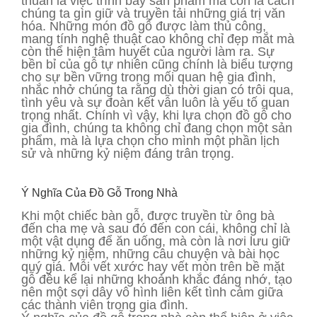
thuần là việc trình bày sản phẩm mà còn là cách
chúng ta gìn giữ và truyền tải những giá trị văn
hóa. Những món đồ gỗ được làm thủ công,
mang tính nghệ thuật cao không chỉ đẹp mắt mà
còn thể hiện tâm huyết của người làm ra. Sự
bền bỉ của gỗ tự nhiên cũng chính là biểu tượng
cho sự bền vững trong mối quan hệ gia đình,
nhắc nhở chúng ta rằng dù thời gian có trôi qua,
tình yêu và sự đoàn kết vẫn luôn là yếu tố quan
trọng nhất. Chính vì vậy, khi lựa chọn đồ gỗ cho
gia đình, chúng ta không chỉ đang chọn một sản
phẩm, mà là lựa chọn cho mình một phần lịch
sử và những kỷ niệm đáng trân trọng.
Ý Nghĩa Của Đồ Gỗ Trong Nhà
Khi một chiếc bàn gỗ, được truyền từ ông bà
đến cha mẹ và sau đó đến con cái, không chỉ là
một vật dụng để ăn uống, mà còn là nơi lưu giữ
những kỷ niệm, những câu chuyện và bài học
quý giá. Mỗi vết xước hay vết mòn trên bề mặt
gỗ đều kể lại những khoảnh khắc đáng nhớ, tạo
nên một sợi dây vô hình liên kết tình cảm giữa
các thành viên trong gia đình.