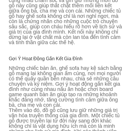
cùng nhau chăm sóc và gìn giữ những món đồ
gỗ này cũng giúp thắt chặt thêm mối liên kết
giữa ông bà, cha mẹ và con cái. Những chiếc tủ
gỗ hay ghế sofa không chỉ là nơi nghỉ ngơi, mà
còn là chứng nhân cho những cuộc trò chuyện
sâu sắc, giúp con cháu hiểu rõ hơn về lịch sử và
giá trị của gia đình mình. Kết nối này không chỉ
dừng lại ở vật chất mà còn lan tỏa đến tình cảm
và tinh thần giữa các thế hệ.
Gợi Ý Hoạt Động Gắn Kết Gia Đình
Những chiếc bàn ăn, ghế sofa hay kệ sách bằng
gỗ mang lại không gian ấm cúng, nơi mọi người
có thể quây quần bên nhau, chia sẻ những câu
chuyện và kỷ niệm. Gợi ý hoạt động gắn kết gia
đình như cùng nhau nấu ăn hoặc chơi board
game quanh bàn ăn giúp tạo ra những khoảnh
khắc đáng nhớ, tăng cường tình cảm giữa ông
bà, cha mẹ và con cái.
Thêm vào đó, đồ gỗ cũng lưu giữ những giá trị
văn hóa truyền thống của gia đình. Một chiếc tủ
gỗ được truyền lại từ đời này sang đời khác
không chỉ là vật dụng hữu ích mà còn là minh