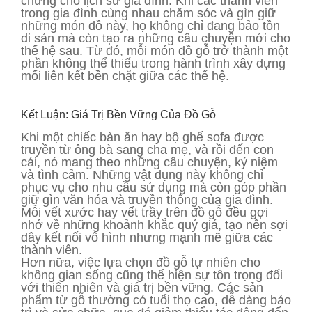
chứng cho lịch sử gia đình. Khi các thành viên
trong gia đình cùng nhau chăm sóc và gìn giữ
những món đồ này, họ không chỉ đang bảo tồn
di sản mà còn tạo ra những câu chuyện mới cho
thế hệ sau. Từ đó, mỗi món đồ gỗ trở thành một
phần không thể thiếu trong hành trình xây dựng
mối liên kết bền chặt giữa các thế hệ.
Kết Luận: Giá Trị Bền Vững Của Đồ Gỗ
Khi một chiếc bàn ăn hay bộ ghế sofa được
truyền từ ông bà sang cha mẹ, và rồi đến con
cái, nó mang theo những câu chuyện, kỷ niệm
và tình cảm. Những vật dụng này không chỉ
phục vụ cho nhu cầu sử dụng mà còn góp phần
giữ gìn văn hóa và truyền thống của gia đình.
Mỗi vết xước hay vết trầy trên đồ gỗ đều gợi
nhớ về những khoảnh khắc quý giá, tạo nên sợi
dây kết nối vô hình nhưng mạnh mẽ giữa các
thành viên.
Hơn nữa, việc lựa chọn đồ gỗ tự nhiên cho
không gian sống cũng thể hiện sự tôn trọng đối
với thiên nhiên và giá trị bền vững. Các sản
phẩm từ gỗ thường có tuổi thọ cao, dễ dàng bảo