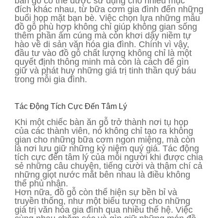
bàn gỗ có thể được sử dụng cho nhiều mục
đích khác nhau, từ bữa cơm gia đình đến những
buổi họp mặt bạn bè. Việc chọn lựa những mẫu
đồ gỗ phù hợp không chỉ giúp không gian sống
thêm phần ấm cúng mà còn khơi dậy niềm tự
hào về di sản văn hóa gia đình. Chính vì vậy,
đầu tư vào đồ gỗ chất lượng không chỉ là một
quyết định thông minh mà còn là cách để gìn
giữ và phát huy những giá trị tinh thần quý báu
trong mỗi gia đình.
Tác Động Tích Cực Đến Tâm Lý
Khi một chiếc bàn ăn gỗ trở thành nơi tụ họp
của các thành viên, nó không chỉ tạo ra không
gian cho những bữa cơm ngon miệng, mà còn
là nơi lưu giữ những kỷ niệm quý giá. Tác động
tích cực đến tâm lý của mỗi người khi được chia
sẻ những câu chuyện, tiếng cười và thậm chí cả
những giọt nước mắt bên nhau là điều không
thể phủ nhận.
Hơn nữa, đồ gỗ còn thể hiện sự bền bỉ và
truyền thống, như một biểu tượng cho những
giá trị văn hóa gia đình qua nhiều thế hệ. Việc