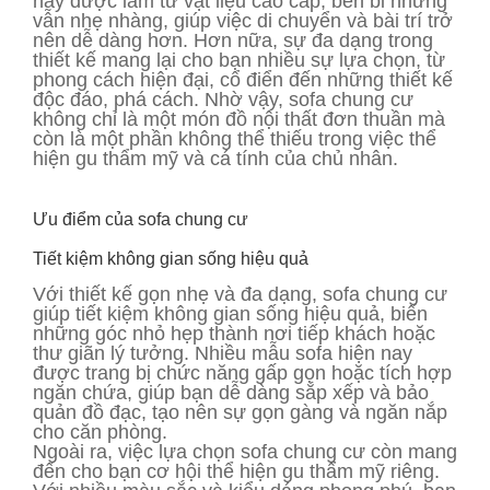
nay được làm từ vật liệu cao cấp, bền bỉ nhưng
vẫn nhẹ nhàng, giúp việc di chuyển và bài trí trở
nên dễ dàng hơn. Hơn nữa, sự đa dạng trong
thiết kế mang lại cho bạn nhiều sự lựa chọn, từ
phong cách hiện đại, cổ điển đến những thiết kế
độc đáo, phá cách. Nhờ vậy, sofa chung cư
không chỉ là một món đồ nội thất đơn thuần mà
còn là một phần không thể thiếu trong việc thể
hiện gu thẩm mỹ và cá tính của chủ nhân.
Ưu điểm của sofa chung cư
Tiết kiệm không gian sống hiệu quả
Với thiết kế gọn nhẹ và đa dạng, sofa chung cư
giúp tiết kiệm không gian sống hiệu quả, biến
những góc nhỏ hẹp thành nơi tiếp khách hoặc
thư giãn lý tưởng. Nhiều mẫu sofa hiện nay
được trang bị chức năng gấp gọn hoặc tích hợp
ngăn chứa, giúp bạn dễ dàng sắp xếp và bảo
quản đồ đạc, tạo nên sự gọn gàng và ngăn nắp
cho căn phòng.
Ngoài ra, việc lựa chọn sofa chung cư còn mang
đến cho bạn cơ hội thể hiện gu thẩm mỹ riêng.