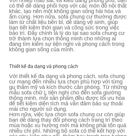
Với nhiều màu sắc và kiểu dáng phong phú, bạn
có thể dễ dàng phối hợp với các món đồ nội thất
khác, tạo nên một không gian sống hài hòa và
ấm cúng. Hơn nữa, sofa chung cư thường được
làm từ chất liệu bền bỉ, dễ dàng vệ sinh, giúp
bạn tiết kiệm thời gian và công sức trong việc
bảo trì. Đây chính là lý do tại sao sofa chung cư
trở thành lựa chọn thông minh cho những ai
đang tìm kiếm sự tiện nghi và phong cách trong
không gian sống của mình.
Thiết kế đa dạng và phong cách
Với thiết kế đa dạng và phong cách, sofa chung
cư mang đến nhiều lựa chọn phù hợp với từng
gu thẩm mỹ và kích thước căn phòng. Từ những
mẫu sofa chữ L tiện nghi cho đến sofa giường
thông minh, mỗi sản phẩm đều được tối ưu hóa
để tiết kiệm diện tích mà vẫn đảm bảo sự thoải
mái cho người sử dụng.
Hơn nữa, việc lựa chọn sofa chung cư còn giúp
bạn dễ dàng thay đổi phong cách trang trí theo
mùa hoặc xu hướng mới mà không phải tốn quá
nhiều chi phí. Những bộ sofa có thể kết hợp với