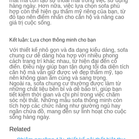
mắt mà còn tạo sự thoải mái trong việc sử dụng
hàng ngày. Hơn nữa, việc lựa chọn sofa phù
hợp còn thể hiện gu thẩm mỹ riêng của bạn, từ
đó tạo nên điểm nhấn cho căn hộ và nâng cao
giá trị cuộc sống.
Kết luận: Lựa chọn thông minh cho bạn
Với thiết kế nhỏ gọn và đa dạng kiểu dáng, sofa
chung cư dễ dàng hòa hợp với nhiều phong
cách trang trí khác nhau, từ hiện đại đến cổ
điển. Điều này giúp bạn tận dụng tối đa diện tích
căn hộ mà vẫn giữ được vẻ đẹp thẩm mỹ, tạo
nên không gian ấm cúng và sang trọng.
Ngoài ra, sofa chung cư thường được làm từ
những chất liệu bền bỉ và dễ bảo trì, giúp bạn
tiết kiệm thời gian và chi phí trong việc chăm
sóc nội thất. Những mẫu sofa thông minh còn
tích hợp các chức năng như giường ngủ hay
ngăn chứa đồ, mang đến sự linh hoạt cho cuộc
sống hàng ngày.
Related