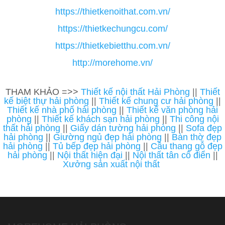
https://thietkenoithat.com.vn/
https://thietkechungcu.com/
https://thietkebietthu.com.vn/
http://morehome.vn/
THAM KHẢO =>>
Thiết kế nội thất Hải Phòng
||
Thiết
kế biệt thự hải phòng
||
Thiết kế chung cư hải phòng
||
Thiết kế nhà phố hải phòng
||
Thiết kế văn phòng hải
phòng
||
Thiết kế khách sạn hải phòng
||
Thi công nội
thất hải phòng
||
Giấy dán tường hải phòng
||
Sofa đẹp
hải phòng
||
Giường ngủ đẹp hải phòng
||
Bàn thờ đẹp
hải phòng
||
Tủ bếp đẹp hải phòng
||
Cầu thang gỗ đẹp
hải phòng
||
Nội thất hiện đại
||
Nội thất tân cổ điển
||
Xưởng sản xuất nội thất