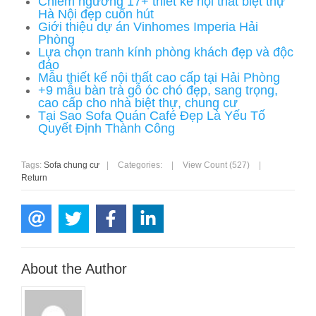
Chiêm ngưỡng 17+ thiết kế nội thất biệt thự
Hà Nội đẹp cuốn hút
Giới thiệu dự án Vinhomes Imperia Hải
Phòng
Lựa chọn tranh kính phòng khách đẹp và độc
đáo
Mẫu thiết kế nội thất cao cấp tại Hải Phòng
+9 mẫu bàn trà gỗ óc chó đẹp, sang trọng,
cao cấp cho nhà biệt thự, chung cư
Tại Sao Sofa Quán Café Đẹp Là Yếu Tố
Quyết Định Thành Công
Tags:
Sofa chung cư
|
Categories:
|
View Count (527)
|
Return
About the Author