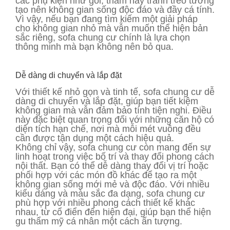
các phụ kiện như gối, thảm hay tranh treo tường
tạo nên không gian sống độc đáo và đầy cá tính.
Vì vậy, nếu bạn đang tìm kiếm một giải pháp
cho không gian nhỏ mà vẫn muốn thể hiện bản
sắc riêng, sofa chung cư chính là lựa chọn
thông minh mà bạn không nên bỏ qua.
Dễ dàng di chuyển và lắp đặt
Với thiết kế nhỏ gọn và tinh tế, sofa chung cư dễ
dàng di chuyển và lắp đặt, giúp bạn tiết kiệm
không gian mà vẫn đảm bảo tính tiện nghi. Điều
này đặc biệt quan trọng đối với những căn hộ có
diện tích hạn chế, nơi mà mỗi mét vuông đều
cần được tận dụng một cách hiệu quả.
Không chỉ vậy, sofa chung cư còn mang đến sự
linh hoạt trong việc bố trí và thay đổi phong cách
nội thất. Bạn có thể dễ dàng thay đổi vị trí hoặc
phối hợp với các món đồ khác để tạo ra một
không gian sống mới mẻ và độc đáo. Với nhiều
kiểu dáng và màu sắc đa dạng, sofa chung cư
phù hợp với nhiều phong cách thiết kế khác
nhau, từ cổ điển đến hiện đại, giúp bạn thể hiện
gu thẩm mỹ cá nhân một cách ấn tượng.