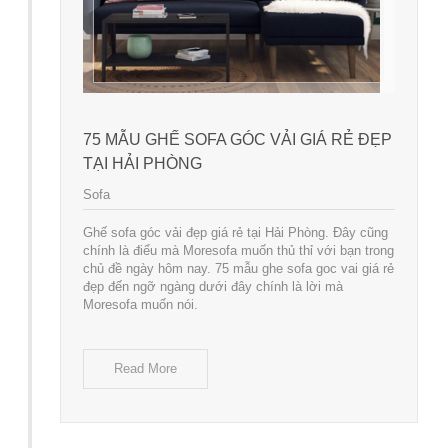
75 MẪU GHẾ SOFA GÓC VẢI GIÁ RẺ ĐẸP
TẠI HẢI PHÒNG
Sofa
Ghế sofa góc vải đẹp giá rẻ tại Hải Phòng. Đây cũng
chính là điểu mà Moresofa muốn thủ thỉ với bạn trong
chủ đề ngày hôm nay. 75 mẫu ghe sofa goc vai giá rẻ
đẹp đến ngỡ ngàng dưới đây chính là lời mà
Moresofa muốn nói.
Read More