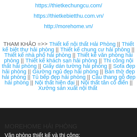
https://thietkechungcu.com/
https://thietkebietthu.com.vn/
http://morehome.vn/
THAM KHẢO =>>
Thiết kế nội thất Hải Phòng
||
Thiết
kế biệt thự hải phòng
||
Thiết kế chung cư hải phòng
||
Thiết kế nhà phố hải phòng
||
Thiết kế văn phòng hải
phòng
||
Thiết kế khách sạn hải phòng
||
Thi công nội
thất hải phòng
||
Giấy dán tường hải phòng
||
Sofa đẹp
hải phòng
||
Giường ngủ đẹp hải phòng
||
Bàn thờ đẹp
hải phòng
||
Tủ bếp đẹp hải phòng
||
Cầu thang gỗ đẹp
hải phòng
||
Nội thất hiện đại
||
Nội thất tân cổ điển
||
Xưởng sản xuất nội thất
MOREHOME HẢI PHÒNG
Văn phòng thiết kế và thi công: