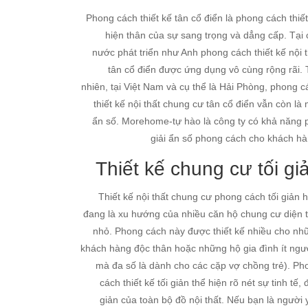
Phong cách thiết kế tân cổ điển là phong cách thiết
hiện thân của sự sang trọng và dẳng cấp. Tại 
nước phát triển như Anh phong cách thiết kế nội t
tân cổ điển được ứng dụng vô cùng rộng rãi. 
nhiên, tại Việt Nam và cụ thể là Hải Phòng, phong c
thiết kế nội thất chung cư tân cổ điển vẫn còn là
ẩn số. Morehome-tự hào là công ty có khả năng 
giải ẩn số phong cách cho khách hà
Thiết kế chung cư tối gi
Thiết kế nội thất chung cư phong cách tối giản h
đang là xu hướng của nhiều căn hộ chung cư diện t
nhỏ. Phong cách này được thiết kế nhiều cho nh
khách hàng độc thân hoặc những hộ gia đình ít ngườ
mà đa số là dành cho các cặp vợ chồng trẻ). Ph
cách thiết kế tối giản thể hiện rõ nét sự tinh tế,
giản của toàn bộ đồ nội thất. Nếu bạn là người 