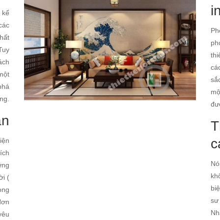
i
 kế
các
Ph
hất
ph
Tuy
th
ách
cá
 một
sắ
phá
mộ
ng.
đư
ản
T
c
iện
ích
Nó
ững
kh
i (
bi
ong
sư
 đơn
Nh
yêu