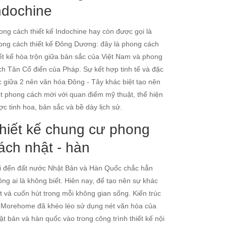
ndochine
ong cách thiết kế Indochine hay còn được gọi là
ong cách thiết kế Đông Dương: đây là phong cách
iết kế hòa trộn giữa bản sắc của Việt Nam và phong
ch Tân Cổ điển của Pháp. Sự kết hợp tinh tế và đặc
c giữa 2 nên văn hóa Đông - Tây khác biệt tạo nên
t phong cách mới với quan điểm mỹ thuật, thể hiện
ợc tinh hoa, bản sắc và bề dày lịch sử.
hiết kế chung cư phong
ách nhật - hàn
i đến đất nước Nhật Bản và Hàn Quốc chắc hẳn
ông ai là không biết. Hiên nay, để tạo nên sự khác
ệt và cuốn hút trong mỗi không gian sống. Kiến trúc
 Morehome đã khéo léo sử dụng nét văn hóa của
ật bản và hàn quốc vào trong công trình thiết kế nội