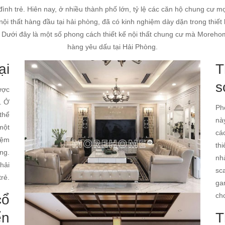
ình trẻ. Hiên nay, ở nhiều thành phố lớn, tỷ lệ các căn hộ chung cư mọ
nội thất hàng đầu tại hải phòng, đã có kinh nghiệm dày dặn trong thiết 
 Dưới đây là một số phong cách thiết kế nội thất chung cư mà Morehome
hàng yêu dấu tại Hải Phòng.
ại
T
s
ược
. Ở
Ph
 thể
nà
một
cá
iệm
thi
ng.
nh
 hải
sc
trẻ.
ga
ch
cổ
ển
T