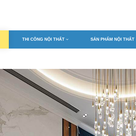
THI CÔNG NỘI THẤT
SẢN PHẨM NỘI THẤT
T KẾ NỘI THẤT ĐẸP HẢI 
Địa chỉ thiết kế và thi công tin cậy cho mọi nhà
orehome hải phòng - Kiến tạo không gian sống sang trọng và đẳng c