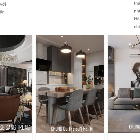
th
 với
nh
ấn.
Hà
ch