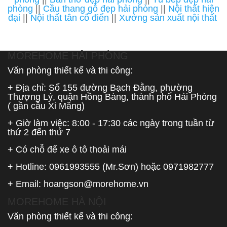
phòng
||
Cầu thang gỗ đẹp hải phòng
||
Nội thất hiện
đại
||
Nội thất tân cổ điển
||
Xưởng sản xuất nội thất
MOREHOME HẢI PHÒNG
Văn phòng thiết kế và thi công:
+ Địa chỉ: Số 155 đường Bạch Đằng, phường
Thượng Lý, quận Hồng Bàng, thành phố Hải Phòng
( gần cầu Xi Măng)
+ Giờ làm việc: 8:00 - 17:30 các ngày trong tuần từ
thứ 2 đến thứ 7
+ Có chỗ để xe ô tô thoải mái
+ Hotline:
0961993555
(Mr.Sơn) hoặc
0971982777
+ Email:
hoangson@morehome.vn
MOREHOME HÀ NỘI
Văn phòng thiết kế và thi công: