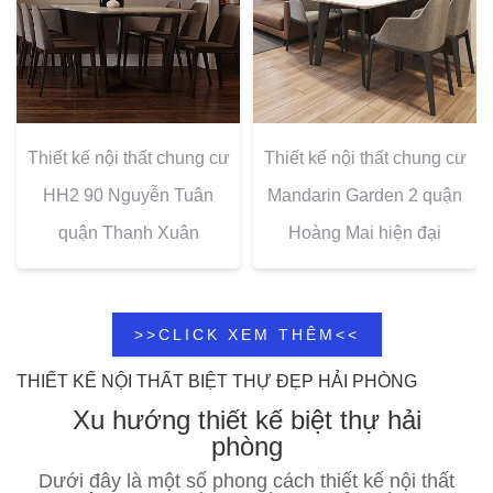
Thiết kế nội thất chung cư
Thiết kế nội thất chung cư
HH2 90 Nguyễn Tuân
Mandarin Garden 2 quận
quận Thanh Xuân
Hoàng Mai hiện đại
>>CLICK XEM THÊM<<
THIẾT KẾ NỘI THẤT BIỆT THỰ ĐẸP HẢI PHÒNG
Xu hướng
thiết kế biệt thự
hải
phòng
Dưới đây là một số phong cách thiết kế nội thất