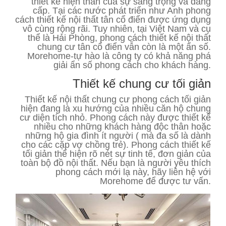
thiết kế hiện thân của sự sang trọng và dẳng
cấp. Tại các nước phát triển như Anh phong
cách thiết kế nội thất tân cổ điển được ứng dụng
vô cùng rộng rãi. Tuy nhiên, tại Việt Nam và cụ
thể là Hải Phòng, phong cách thiết kế nội thất
chung cư tân cổ điển vẫn còn là một ẩn số.
Morehome-tự hào là công ty có khả năng phá
giải ẩn số phong cách cho khách hàng.
Thiết kế chung cư tối giản
Thiết kế nội thất chung cư phong cách tối giản
hiện đang là xu hướng của nhiều căn hộ chung
cư diện tích nhỏ. Phong cách này được thiết kế
nhiều cho những khách hàng độc thân hoặc
những hộ gia đình ít người ( mà đa số là dành
cho các cặp vợ chồng trẻ). Phong cách thiết kế
tối giản thể hiện rõ nét sự tinh tế, đơn giản của
toàn bộ đồ nội thất. Nếu bạn là người yêu thích
phong cách mới lạ này, hãy liên hệ với
Morehome để được tư vấn.