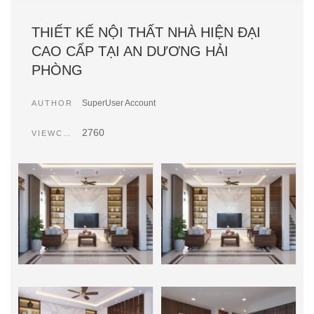
THIẾT KẾ NỘI THẤT NHÀ HIỆN ĐẠI
CAO CẤP TẠI AN DƯƠNG HẢI
PHÒNG
SuperUser Account
AUTHOR
2760
VIEWCOUNT