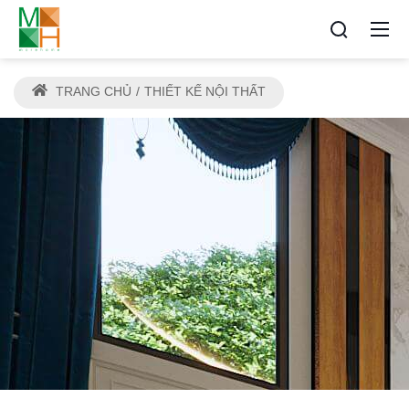
TRANG CHỦ
THIẾT KẾ NỘI THẤT
THIẾT KẾ NỘI THẤT ĐẸP HẢI
PHÒNG
Địa chỉ thiết kế và thi công tin cậy cho mọi nhà
Morehome hải phòng - Kiến tạo không gian sống
sang trọng và đẳng cấp