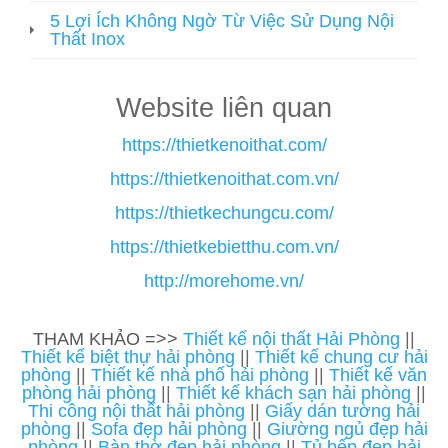
5 Lợi Ích Không Ngờ Từ Việc Sử Dụng Nội
Thất Inox
Website liên quan
https://thietkenoithat.com/
https://thietkenoithat.com.vn/
https://thietkechungcu.com/
https://thietkebietthu.com.vn/
http://morehome.vn/
THAM KHẢO =>>
Thiết kế nội thất Hải Phòng
||
Thiết kế biệt thự hải phòng
||
Thiết kế chung cư hải
phòng
||
Thiết kế nhà phố hải phòng
||
Thiết kế văn
phòng hải phòng
||
Thiết kế khách sạn hải phòng
||
Thi công nội thất hải phòng
||
Giấy dán tường hải
phòng
||
Sofa đẹp hải phòng
||
Giường ngủ đẹp hải
phòng
||
Bàn thờ đẹp hải phòng
||
Tủ bếp đẹp hải