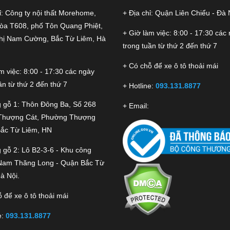
ỉ: Công ty nội thất Morehome,
+ Địa chỉ: Quận Liên Chiểu - Đà
tòa T608, phố Tôn Quang Phiệt,
+ Giờ làm việc: 8:00 - 17:30 các
thị Nam Cường, Bắc Từ Liêm, Hà
trong tuần từ thứ 2 đến thứ 7
+ Có chỗ để xe ô tô thoải mái
m việc: 8:00 - 17:30 các ngày
ần từ thứ 2 đến thứ 7
+ Hotline:
093.131.8877
 gỗ 1: Thôn Đông Ba, Số 268
+ Email:
Thượng Cát, Phường Thượng
Bắc Từ Liêm, HN
 gỗ 2: Lô B2-3-6 - Khu công
Nam Thăng Long - Quận Bắc Từ
à Nội.
 để xe ô tô thoải mái
e:
093.131.8877