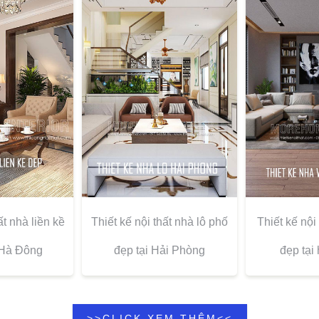
ất nhà liền kề
Thiết kế nội thất nhà lô phố
Thiết kế nội
Hà Đông
đẹp tại Hải Phòng
đẹp tại
>>CLICK XEM THÊM<<