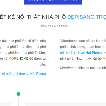
IẾT KẾ NỘI THẤT NHÀ PHỐ
ĐẸP|SANG TR
Thiet ke noi that hai phong
 đại, nhà phố tân cổ điển, nhà
"Morehome luôn nỗ lực lao độ
ng, nhà phố 2 mặt tiền, nhà phố
phẩm chất lượng hoàn hảo nh
 kế nhà phố 8m, nhà phố 7x12m,
gói nhà phố tại Hải Phòng
; 
iên hệ
MORE
HOME
để được tư
nhà phố
. Nhanh tay liên hệ
M
vấn.
Morehome
, thiet ke noi that 
ết kế nhà phố đẹp tại Hải Phòng