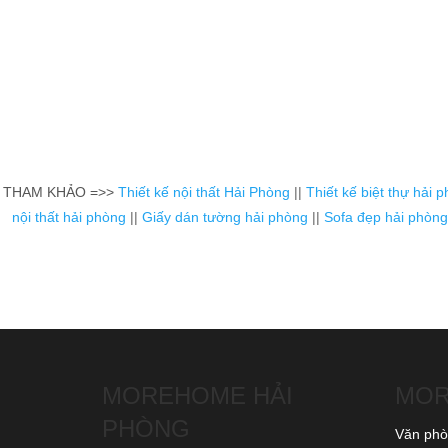
THAM KHẢO =>>
Thiết kế nội thất Hải Phòng
||
Thiết kế biệt thự hải 
nội thất hải phòng
||
Giấy dán tường hải phòng
||
Sofa đẹp hải phòng
MOREHOME HẢI
MOR
PHÒNG
Văn phòn