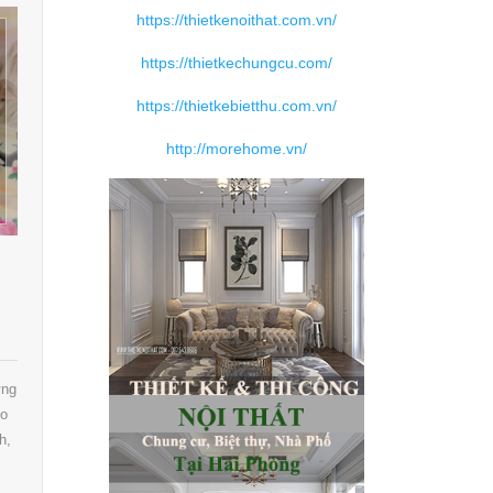
https://thietkenoithat.com.vn/
https://thietkechungcu.com/
https://thietkebietthu.com.vn/
http://morehome.vn/
ững
eo
h,