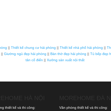
phòng
||
Thiết kế chung cư hải phòng
||
Thiết kế nhà phố hải phòng
||
Th
||
Giường ngủ đẹp hải phòng
||
Bàn thờ đẹp hải phòng
||
Tủ bếp đẹp h
tân cổ điển
||
Xưởng sản xuất nội thất
EHOME HÀ NỘI
MOREHOME ĐÀ 
g thiết kế và thi công:
Văn phòng thiết kế và thi công: