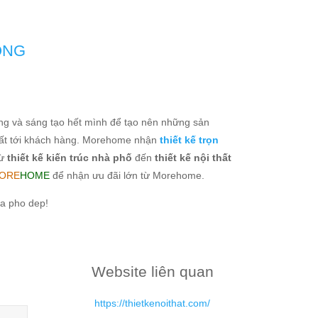
ỌNG
ng và sáng tạo hết mình để tạo nên những sản
ất tới khách hàng. Morehome nhận
thiết kế trọn
từ
thiết kế kiến trúc nhà phố
đến
thiết kế nội thất
ORE
HOME
để nhận ưu đãi lớn từ Morehome.
nha pho dep!
Website liên quan
https://thietkenoithat.com/