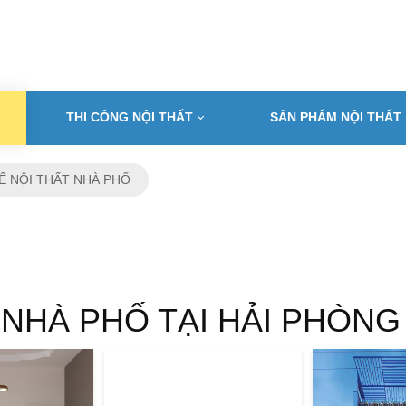
THI CÔNG NỘI THẤT
SẢN PHẨM NỘI THẤT
Ế NỘI THẤT NHÀ PHỐ
 NHÀ PHỐ TẠI HẢI PHÒNG