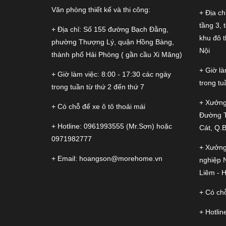
Văn phòng thiết kế và thi công:
+ Địa ch
tầng 3, 
+ Địa chỉ: Số 155 đường Bạch Đằng,
khu đô 
phường Thượng Lý, quận Hồng Bàng,
Nội
thành phố Hải Phòng ( gần cầu Xi Măng)
+ Giờ là
+ Giờ làm việc: 8:00 - 17:30 các ngày
trong tu
trong tuần từ thứ 2 đến thứ 7
+ Xưởng
+ Có chỗ để xe ô tô thoải mái
Đường 
+ Hotline:
0961993555
(Mr.Sơn) hoặc
Cát, Q.
0971982777
+ Xưởng
+ Email:
hoangson@morehome.vn
nghiệp 
Liêm - H
+ Có chỗ
+ Hotlin