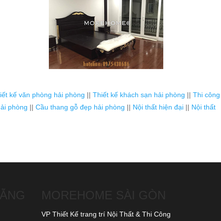
iết kế văn phòng hải phòng
||
Thiết kế khách sạn hải phòng
||
Thi công
ải phòng
||
Cầu thang gỗ đẹp hải phòng
||
Nội thất hiện đại
||
Nội thất
NẴNG
MOREHOME SÀI GÒN
VP Thiết Kế trang trí Nội Thất & Thi Công