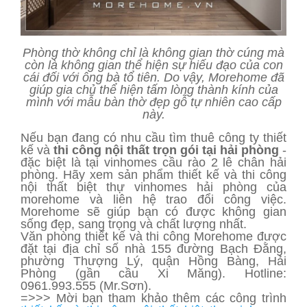
Phòng thờ không chỉ là không gian thờ cúng mà
còn là không gian thể hiện sự hiếu đạo của con
cái đối với ông bà tổ tiên. Do vậy, Morehome đã
giúp gia chủ thể hiện tấm lòng thành kính của
mình với mẫu bàn thờ đẹp gỗ tự nhiên cao cấp
này.
Nếu bạn đang có nhu cầu tìm thuê công ty thiết
kế và
thi công nội thất trọn gói tại hải phòng
-
đặc biệt là tại vinhomes cầu rào 2 lê chân hải
phòng. Hãy xem sản phẩm thiết kế và thi công
nội thất biệt thự vinhomes hải phòng của
morehome và liên hệ trao đổi công việc.
Morehome sẽ giúp bạn có được không gian
sống đẹp, sang trọng và chất lượng nhất.
Văn phòng thiết kế và thi công Morehome được
đặt tại địa chỉ số nhà 155 đường Bạch Đằng,
phường Thượng Lý, quận Hồng Bàng, Hải
Phòng (gần cầu Xi Măng). Hotline:
0961.993.555 (Mr.Sơn).
=>>> Mời bạn tham khảo thêm các công trình