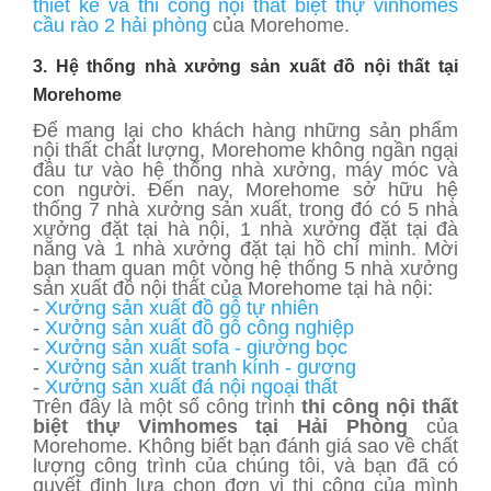
thiết kế và thi công nội thất biệt thự vinhomes
cầu rào 2 hải phòng
của Morehome.
3. Hệ thống nhà xưởng sản xuất đồ nội thất tại
Morehome
Để mang lại cho khách hàng những sản phẩm
nội thất chất lượng, Morehome không ngần ngại
đầu tư vào hệ thống nhà xưởng, máy móc và
con người. Đến nay, Morehome sở hữu hệ
thống 7 nhà xưởng sản xuất, trong đó có 5 nhà
xưởng đặt tại hà nội, 1 nhà xưởng đặt tại đà
nẵng và 1 nhà xưởng đặt tại hồ chí minh. Mời
bạn tham quan một vòng hệ thống 5 nhà xưởng
sản xuất đồ nội thất của Morehome tại hà nội:
-
Xưởng sản xuất đồ gỗ tự nhiên
-
Xưởng sản xuất đồ gỗ công nghiệp
-
Xưởng sản xuất sofa - giường bọc
-
Xưởng sản xuất tranh kính - gương
-
Xưởng sản xuất đá nội ngoại thất
Trên đây là một số công trình
thi công nội thất
biệt thự Vimhomes tại Hải Phòng
của
Morehome. Không biết bạn đánh giá sao về chất
lượng công trình của chúng tôi, và bạn đã có
quyết định lựa chọn đơn vị thi công của mình