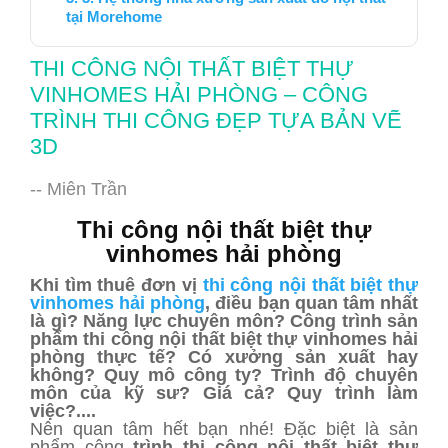
tại Morehome
THI CÔNG NỘI THẤT BIỆT THỰ
VINHOMES HẢI PHÒNG – CÔNG
TRÌNH THI CÔNG ĐẸP TỰA BẢN VẼ
3D
-- Miên Trần
Thi công nội thất biệt thự
vinhomes hải phòng
Khi tìm thuê đơn vị
thi công nội thất biệt thự
vinhomes hải phòng
, điều bạn quan tâm nhất
là gì? Năng lực chuyên môn? Công trình sản
phẩm thi công nội thất biệt thự vinhomes hải
phòng thực tế? Có xưởng sản xuất hay
không? Quy mô công ty? Trình độ chuyên
môn của kỹ sư? Giá cả? Quy trình làm
việc?....
Nên quan tâm hết bạn nhé! Đặc biệt là sản
phẩm công
trình thi công nội thất biệt thự