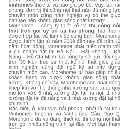
vinhomes
thực tế và báo giá sơ bộ. Vậy, tại hải
phòng, đơn vị thi công nội thất nào đủ năng lực
chuyên môn cũng như nghiệp vụ có thể giúp
bạn tạo nên không gian sống chất lượng?
Morehome – công ty thiết kế và
thi công nội
thất trọn gói uy tín tại hải phòng
, hân hạnh
được hợp tác và làm việc cùng bạn. Morehome
được thành lập từ năm 2009 đến nay đã trên 10
năm hoạt động. Morehome phát triển mạnh với
4 chi nhánh đặt tại Hà Nội – Hải Phòng – Đà
Nẵng – Hồ Chí Minh. Là công ty sở hữu đội ngũ
trên 30 kiến trúc sư thiết kế nội thất giỏi, giàu
kinh nghiệm cùng đội ngũ kỹ sư xây dựng
chuyên môn cao. Morehome tự hào giúp nhiều
khách hàng có được không gian sống chất
lượng. Không chỉ vậy, Morehome còn hoạt động
khép kín với hệ thống nhà xưởng sản xuất quy
mô lớn với: 5 nhà xưởng đặt tại hà nội, 1 nhà
xưởng đặt tại đà nẵng và 1 nhà xưởng đặt tại hồ
chí minh.
Đặc biệt, ở khu vực hải phòng, nhất là tại khu
Vinhomes Imperia và Vinhomes Cầu Rào 2,
Morehome đã và đang thiết kế thi công nội thất
trọn gói nhiều công trình tại đây. Mời bạn tham