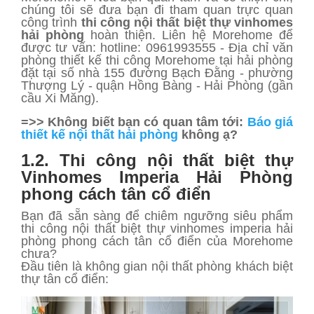
chúng tôi sẽ đưa bạn đi tham quan trực quan
công trình
thi công nội thất biệt thự vinhomes
hải phòng
hoàn thiện. Liên hệ Morehome để
được tư vấn: hotline: 0961993555 - Địa chỉ văn
phòng thiết kế thi công Morehome tại hải phòng
đặt tại số nhà 155 đường Bạch Đằng - phường
Thượng Lý - quận Hồng Bàng - Hải Phòng (gần
cầu Xi Măng).
=>> Không biết bạn có quan tâm tới:
Báo giá
thiết kế nội thất hải phòng
không ạ?
1.2. Thi công nội thất biệt thự
Vinhomes Imperia Hải Phòng
phong cách tân cổ điển
Bạn đã sẵn sàng để chiêm ngưỡng siêu phẩm
thi công nội thất biệt thự vinhomes imperia hải
phòng phong cách tân cổ điển của Morehome
chưa?
Đầu tiên là không gian nội thất phòng khách biệt
thự tân cổ điển: