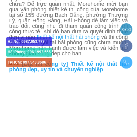
chưa? Để trực quan nhất, Morehome mời bạn
qua văn phòng thiết kế thi công của Morehome
tại số 155 đường Bạch Đằng, phường Thượng
Lý, quận Hồng Bàng, Hải Phòng để làm việc và
trao đổi, cũng như đi tham quan công trình thi
công thực tế. Khi đó bạn đưa ra quyết định thuê
đơn vị nào
thiết kế nội thất hải phòng
và thi công
Hà Nội: 0987.653.777
nội thất trọn gói tại hải phòng cũng chưa muộn.
Morehome hân hạnh được làm việc và kiến tạo
Hải Phòng: 096.1993.555
không gian sống đẹp cho bạn.
TPHCM: 097.543.8686
=>>
[Bật mí công ty] Thiết kế nội thất hải
phòng đẹp, uy tín và chuyên nghiệp
Related
Bạn Đã Biết Những Gì Về Sản Xuất Nội Thất
Inox Chưa?
Đóng tủ bếp mới bằng chất liệu gỗ công
nghiệp tại Hải Phòng
Đá nhân tạo là gì? Ứng dụng của đá nhân
tạo tại Hải Phòng
Tiết lộ 20 mẫu bố trí nội thất biệt thự Hà Nội
đẹp hoàn hảo