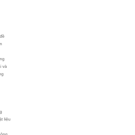
 đề
ọn
ông
i và
ng
ng
t liệu
hông