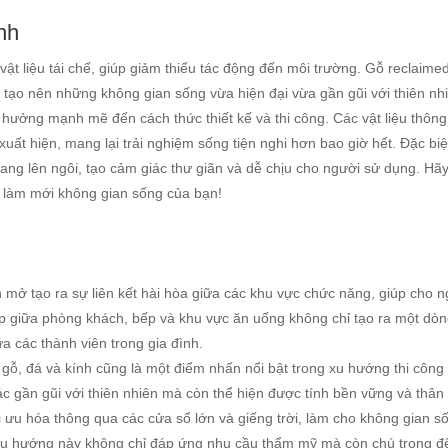
nh
ật liệu tái chế, giúp giảm thiểu tác động đến môi trường. Gỗ reclaime
, tạo nên những không gian sống vừa hiện đại vừa gần gũi với thiên nh
hưởng mạnh mẽ đến cách thức thiết kế và thi công. Các vật liệu thôn
ất hiện, mang lại trải nghiệm sống tiện nghi hơn bao giờ hết. Đặc biệ
đang lên ngôi, tạo cảm giác thư giãn và dễ chịu cho người sử dụng. Hã
 làm mới không gian sống của bạn!
 mở tạo ra sự liên kết hài hòa giữa các khu vực chức năng, giúp cho n
ợp giữa phòng khách, bếp và khu vực ăn uống không chỉ tạo ra một dò
a các thành viên trong gia đình.
ư gỗ, đá và kính cũng là một điểm nhấn nổi bật trong xu hướng thi côn
c gần gũi với thiên nhiên mà còn thể hiện được tính bền vững và thân 
i ưu hóa thông qua các cửa sổ lớn và giếng trời, làm cho không gian s
. Xu hướng này không chỉ đáp ứng nhu cầu thẩm mỹ mà còn chú trọng đ