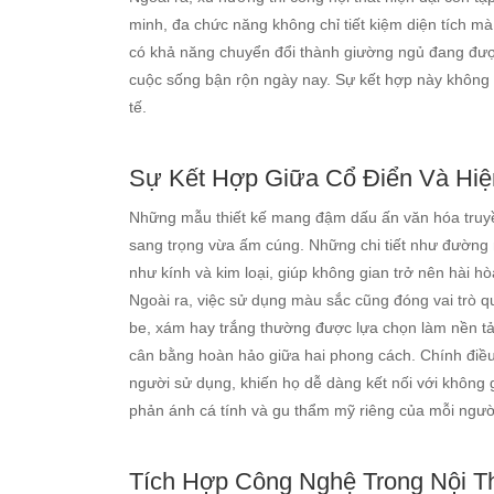
minh, đa chức năng không chỉ tiết kiệm diện tích mà 
có khả năng chuyển đổi thành giường ngủ đang đượ
cuộc sống bận rộn ngày nay. Sự kết hợp này không c
tế.
Sự Kết Hợp Giữa Cổ Điển Và Hiệ
Những mẫu thiết kế mang đậm dấu ấn văn hóa truyền
sang trọng vừa ấm cúng. Những chi tiết như đường né
như kính và kim loại, giúp không gian trở nên hài h
Ngoài ra, việc sử dụng màu sắc cũng đóng vai trò q
be, xám hay trắng thường được lựa chọn làm nền tả
cân bằng hoàn hảo giữa hai phong cách. Chính điều
người sử dụng, khiến họ dễ dàng kết nối với không 
phản ánh cá tính và gu thẩm mỹ riêng của mỗi ngườ
Tích Hợp Công Nghệ Trong Nội T