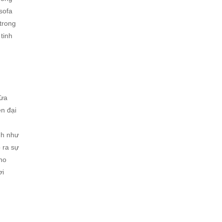
sofa
trong
tinh
vừa
ện đại
nh như
 ra sự
ho
ơi