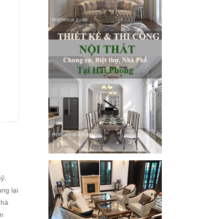
ỹ.
ng lại
nhà
an