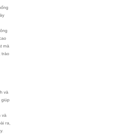
thống
này
công
 cao
ắt mà
 trào
nh và
 giúp
m và
ài ra,
y.