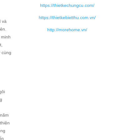
https://thietkechungcu.com/
https://thietkebietthu.com.vn/
d và
iên.
http://morehome.vn/
g minh
t,
y cùng
gôi
ng
g năm
thiện
ống
ến