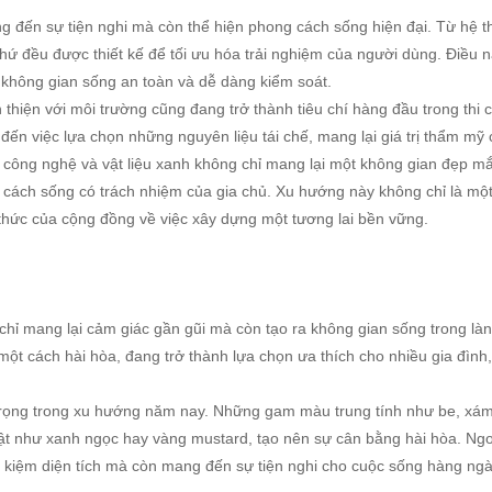
 đến sự tiện nghi mà còn thể hiện phong cách sống hiện đại. Từ hệ 
 thứ đều được thiết kế để tối ưu hóa trải nghiệm của người dùng. Điều 
t không gian sống an toàn và dễ dàng kiểm soát.
 thiện với môi trường cũng đang trở thành tiêu chí hàng đầu trong thi 
 đến việc lựa chọn những nguyên liệu tái chế, mang lại giá trị thẩm mỹ
công nghệ và vật liệu xanh không chỉ mang lại một không gian đẹp m
cách sống có trách nhiệm của gia chủ. Xu hướng này không chỉ là một
thức của cộng đồng về việc xây dựng một tương lai bền vững.
 chỉ mang lại cảm giác gần gũi mà còn tạo ra không gian sống trong là
 một cách hài hòa, đang trở thành lựa chọn ưa thích cho nhiều gia đình,
trọng trong xu hướng năm nay. Những gam màu trung tính như be, xá
ật như xanh ngọc hay vàng mustard, tạo nên sự cân bằng hài hòa. Ngo
ết kiệm diện tích mà còn mang đến sự tiện nghi cho cuộc sống hàng ngà