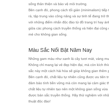
sống thân thiện và bảo vệ môi trường.
Bên cạnh đó, phong cách tối giản (minimalism) tiếp 
rà, tập trung vào công năng và sự tinh tế đang trở 
với những điểm nhấn độc đáo từ đồ trang trí hay án
giữa các phong cách truyền thống và hiện đại cũng 
mẻ cho không gian sống.
Màu Sắc Nổi Bật Năm Nay
Những gam màu như xanh lá cây tươi mát, vàng must
Không chỉ mang lại vẻ đẹp hiện đại, mà còn kích thí
sắc này một cách hài hòa sẽ giúp không gian thêm 
Bên cạnh đó, chất liệu tự nhiên cũng được ưu tiên tr
đảm bảo tính bền vững mà còn mang lại cảm giác th
chất liệu tự nhiên tạo nên một không gian sống vừ
được bản sắc truyền thống. Hãy thử nghiệm với nh
thuật độc đáo!