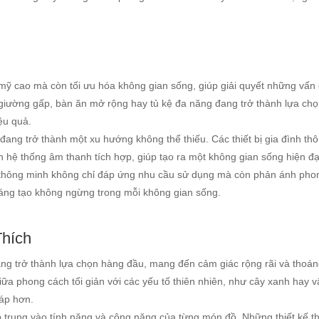
ỹ cao mà còn tối ưu hóa không gian sống, giúp giải quyết những vấn
 giường gấp, bàn ăn mở rộng hay tủ kệ đa năng đang trở thành lựa ch
ệu quả.
 đang trở thành một xu hướng không thể thiếu. Các thiết bị gia đình th
 hệ thống âm thanh tích hợp, giúp tạo ra một không gian sống hiện đạ
thất thông minh không chỉ đáp ứng nhu cầu sử dụng mà còn phản ánh pho
sáng tạo không ngừng trong mỗi không gian sống.
hích
ng trở thành lựa chọn hàng đầu, mang đến cảm giác rộng rãi và thoá
ữa phong cách tối giản với các yếu tố thiên nhiên, như cây xanh hay vậ
 áp hơn.
ập trung vào tính năng và công năng của từng món đồ. Những thiết kế t