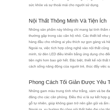
sức khỏe và sự thoải mái cho người sử dụng.
Nội Thất Thông Minh Và Tiện Ích
Những sản phẩm này không chỉ mang lại tính thẩm m
thường gặp trong các căn hộ nhỏ. Các thiết kế như
hàng đầu cho những ai yêu thích sự gọn gàng và hi
Ngoài ra, việc tích hợp công nghệ vào nội thất cũng
minh, từ đèn LED điều khiển bằng ứng dụng cho đến
tiện nghi hơn bao giờ hết. Đặc biệt, thiết kế nội 
cách sống năng động của người trẻ, thúc đẩy việc 
Phong Cách Tối Giản Được Yêu T
Những gam màu trung tính như trắng, xám và be đa
đãng cho các căn phòng. Điều thú vị là sự kết hợp gi
gỗ tự nhiên, giúp không gian trở nên gần gũi và ấm
Ngoài ra, xu hướng thi công nội thất hiện đại còn t