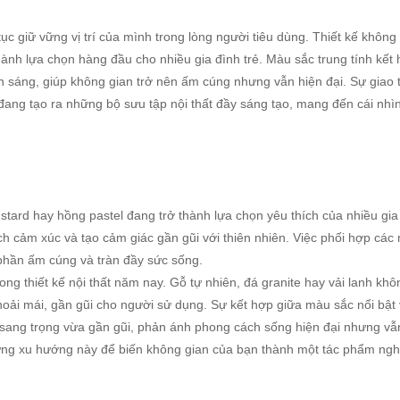
tục giữ vững vị trí của mình trong lòng người tiêu dùng. Thiết kế khôn
thành lựa chọn hàng đầu cho nhiều gia đình trẻ. Màu sắc trung tính kết
h sáng, giúp không gian trở nên ấm cúng nhưng vẫn hiện đại. Sự giao 
đang tạo ra những bộ sưu tập nội thất đầy sáng tạo, mang đến cái nhì
ard hay hồng pastel đang trở thành lựa chọn yêu thích của nhiều gia
ch cảm xúc và tạo cảm giác gần gũi với thiên nhiên. Việc phối hợp các
phần ấm cúng và tràn đầy sức sống.
ong thiết kế nội thất năm nay. Gỗ tự nhiên, đá granite hay vải lanh khô
oải mái, gần gũi cho người sử dụng. Sự kết hợp giữa màu sắc nổi bật
a sang trọng vừa gần gũi, phản ánh phong cách sống hiện đại nhưng vẫ
ững xu hướng này để biến không gian của bạn thành một tác phẩm ng