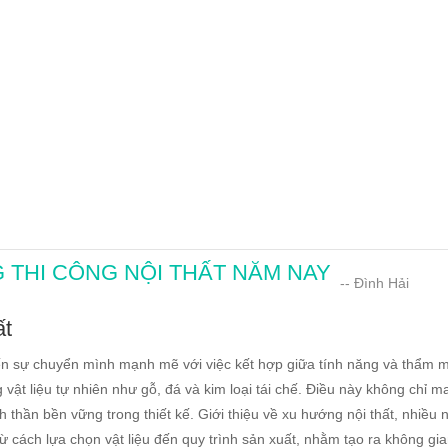
THI CÔNG NỘI THẤT NĂM NAY
-- Đình Hải
ất
ến sự chuyển mình mạnh mẽ với việc kết hợp giữa tính năng và thẩm m
vật liệu tự nhiên như gỗ, đá và kim loại tái chế. Điều này không chỉ ma
h thần bền vững trong thiết kế. Giới thiệu về xu hướng nội thất, nhiều 
 từ cách lựa chọn vật liệu đến quy trình sản xuất, nhằm tạo ra không gi