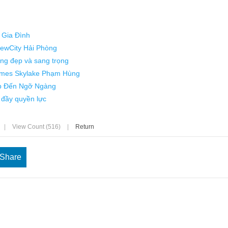
 Gia Đình
 NewCity Hải Phòng
òng đẹp và sang trọng
homes Skylake Phạm Hùng
ẹp Đến Ngỡ Ngàng
 đầy quyền lực
|
View Count (516)
|
Return
Share