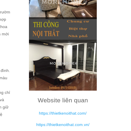
g rườm
 hợp
thoa
n mới
 đình.
 màu
ng chỉ
Website liên quan
 và
n giữ
https://thietkenoithat.com/
hệ
https://thietkenoithat.com.vn/