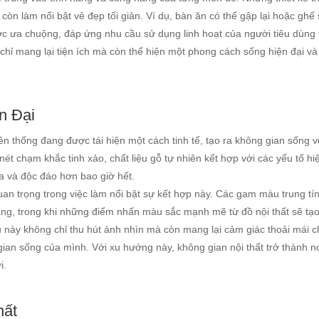
còn làm nổi bật vẻ đẹp tối giản. Ví dụ, bàn ăn có thể gập lại hoặc ghế 
c ưa chuộng, đáp ứng nhu cầu sử dụng linh hoạt của người tiêu dùng 
hỉ mang lại tiện ích mà còn thể hiện một phong cách sống hiện đại và 
n Đại
 thống đang được tái hiện một cách tinh tế, tạo ra không gian sống 
t chạm khắc tinh xảo, chất liệu gỗ tự nhiên kết hợp với các yếu tố hi
òa và độc đáo hơn bao giờ hết.
uan trọng trong việc làm nổi bật sự kết hợp này. Các gam màu trung tí
ng, trong khi những điểm nhấn màu sắc mạnh mẽ từ đồ nội thất sẽ tạo
 này không chỉ thu hút ánh nhìn mà còn mang lại cảm giác thoải mái c
gian sống của mình. Với xu hướng này, không gian nội thất trở thành n
i.
hất