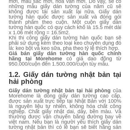
mới, màu sắc mới, hoa văn mới. Do vậy, sẽ có
những mẫu giấy dán tường của năm cũ sẽ
không được tái sản xuất lại nữa. Giấy dán
tường hàn quốc được sản xuất và đóng gói
thành phẩm theo cuộn. Một cuộn giấy dán
tường hàn quốc có quy cách khổ là 15.5 mét dài
x 1.06 mét rộng = 16.5m2.
Khi thi công giấy dán tường hàn quốc bạn sẽ
phải sử dụng kèm theo loại keo chuyên dụng đó
là: keo bột và keo sữa, pha theo tỷ lệ thích hợp.
Giá bán giấy dán tường hàn quốc chính
hãng tại Morehome
có giá dao động từ
950.000/cuộn đến 1.500.000/cuộn tùy mẫu.
1.2. Giấy dán tường nhật bản tại
hải phòng
Giấy dán tường nhật bản tại hải phòng
của
Morehome là dòng giấy dán tường cao cấp,
được sản xuất trực tiếp tại Nhật Bản với 100%
là nguyên liệu tự nhiên, không hóa chất công
nghiệp. Chất giấy nhật dai, dày, bền màu. Và
thường được vận chuyển bằng đường bay về
việt nam. Nếu bạn là người yêu thích giấy dán
tường nhật bản thì có lẽ bạn sẽ biết hãng sản