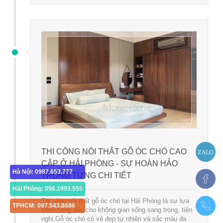
THI CÔNG NỘI THẤT GỖ ÓC CHÓ CAO
CẤP Ở HẢI PHÒNG - SỰ HOÀN HẢO
Hà Nội: 0987.653.777
TRONG TỪNG CHI TIẾT
Hải Phòng: 096.1993.555
Thi công nội thất gỗ óc chó tại Hải Phòng là sự lựa
TPHCM: 097.543.8686
chọn hàng đầu cho không gian sống sang trọng, tiện
nghi.Gỗ óc chó có vẻ đẹp tự nhiên và sắc màu đa