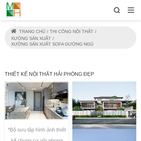
TRANG CHỦ
THI CÔNG NỘI THẤT
XƯỞNG SẢN XUẤT
XƯỞNG SẢN XUẤT SOFA GƯỜNG NGỦ
THIẾT KẾ NỘI THẤT HẢI PHÒNG ĐẸP
*Bộ sưu tập hình ảnh thiết
kế chung cư với phong