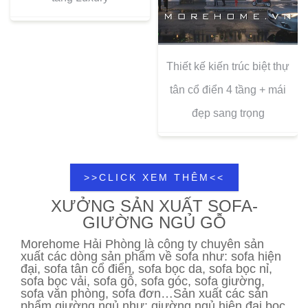
Thiết kế kiến trúc biệt thự
tân cổ điển 4 tầng + mái
đẹp sang trọng
>>CLICK XEM THÊM<<
XƯỞNG SẢN XUẤT SOFA-
GIƯỜNG NGỦ GỖ
Morehome Hải Phòng là công ty chuyên sản
xuất các dòng sản phẩm về sofa như: sofa hiện
đại, sofa tân cổ điển, sofa bọc da, sofa bọc nỉ,
sofa bọc vải, sofa gỗ, sofa góc, sofa giường,
sofa văn phòng, sofa đơn…Sản xuất các sản
phẩm giường ngủ như: giường ngủ hiện đại bọc