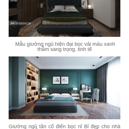
Mẫu giường ngủ hiện đại bọc vải màu xanh
thẫm sang trọng, tinh tế
Giường ngủ tân cổ điển bọc nỉ Bỉ đẹp cho nhà