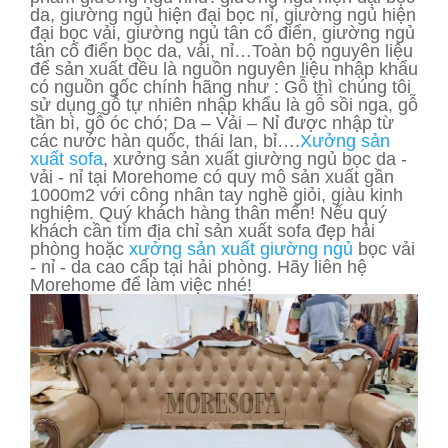
da, giường ngủ hiện đại bọc nỉ, giường ngủ hiện
đại bọc vải, giường ngủ tân cổ điển, giường ngủ
tân cổ điển bọc da, vải, nỉ…Toàn bộ nguyên liệu
để sản xuất đều là nguồn nguyên liệu nhập khẩu
có nguồn gốc chính hãng như : Gỗ thì chúng tôi
sử dụng gỗ tự nhiên nhập khẩu là gỗ sồi nga, gỗ
tần bì, gỗ óc chó; Da – Vải – Nỉ được nhập từ
các nước hàn quốc, thái lan, bỉ….
Xưởng sản
xuất sofa
, xưởng sản xuất giường ngủ bọc da -
vải - nỉ tại Morehome có quy mô sản xuất gần
1000m2 với công nhân tay nghề giỏi, giàu kinh
nghiệm. Quý khách hàng thân mến! Nếu quý
khách cần tìm địa chỉ sản xuất sofa đẹp hải
phòng hoặc
xưởng sản xuất giường ngủ
bọc vải
- nỉ - da cao cấp tại hải phòng. Hãy liên hệ
Morehome để làm việc nhé!