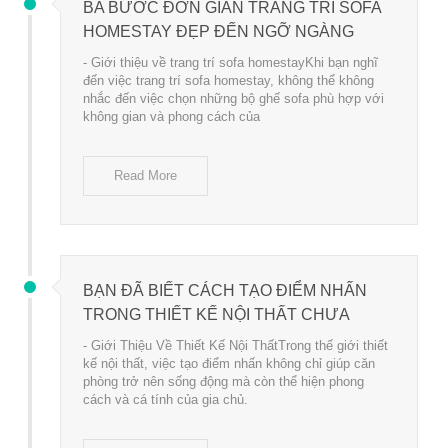
BA BƯỚC ĐƠN GIẢN TRANG TRÍ SOFA
HOMESTAY ĐẸP ĐẾN NGỠ NGÀNG
- Giới thiệu về trang trí sofa homestayKhi bạn nghĩ
đến việc trang trí sofa homestay, không thể không
nhắc đến việc chọn những bộ ghế sofa phù hợp với
không gian và phong cách của
Read More
BẠN ĐÃ BIẾT CÁCH TẠO ĐIỂM NHẤN
TRONG THIẾT KẾ NỘI THẤT CHƯA
- Giới Thiệu Về Thiết Kế Nội ThấtTrong thế giới thiết
kế nội thất, việc tạo điểm nhấn không chỉ giúp căn
phòng trở nên sống động mà còn thể hiện phong
cách và cá tính của gia chủ.