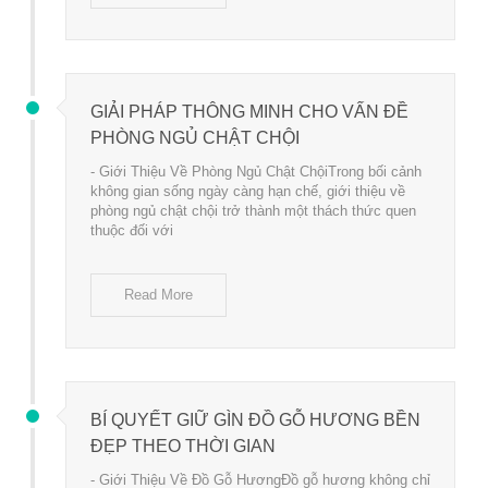
GIẢI PHÁP THÔNG MINH CHO VẤN ĐỀ
PHÒNG NGỦ CHẬT CHỘI
- Giới Thiệu Về Phòng Ngủ Chật ChộiTrong bối cảnh
không gian sống ngày càng hạn chế, giới thiệu về
phòng ngủ chật chội trở thành một thách thức quen
thuộc đối với
Read More
BÍ QUYẾT GIỮ GÌN ĐỒ GỖ HƯƠNG BỀN
ĐẸP THEO THỜI GIAN
- Giới Thiệu Về Đồ Gỗ HươngĐồ gỗ hương không chỉ