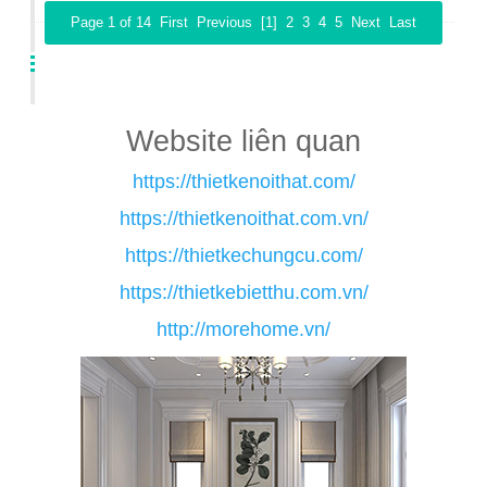
Page 1 of 14
First
Previous
[1]
2
3
4
5
Next
Last
Website liên quan
https://thietkenoithat.com/
https://thietkenoithat.com.vn/
https://thietkechungcu.com/
https://thietkebietthu.com.vn/
http://morehome.vn/