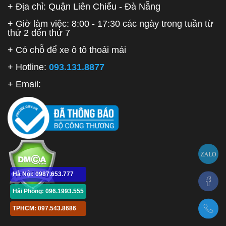
+ Địa chỉ: Quận Liên Chiểu - Đà Nẵng
+ Giờ làm việc: 8:00 - 17:30 các ngày trong tuần từ
thứ 2 đến thứ 7
+ Có chỗ để xe ô tô thoải mái
+ Hotline:
093.131.8877
+ Email:
Hà Nội: 0987.653.777
Hải Phòng: 096.1993.555
TPHCM: 097.543.8686