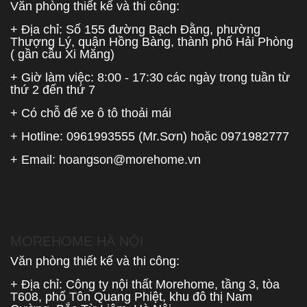
Văn phòng thiết kế và thi công:
+ Địa chỉ: Số 155 đường Bạch Đằng, phường
Thượng Lý, quận Hồng Bàng, thành phố Hải Phòng
( gần cầu Xi Măng)
+ Giờ làm việc: 8:00 - 17:30 các ngày trong tuần từ
thứ 2 đến thứ 7
+ Có chỗ để xe ô tô thoải mái
+ Hotline:
0961993555
(Mr.Sơn) hoặc
0971982777
+ Email:
hoangson@morehome.vn
MOREHOME HÀ NỘI
Văn phòng thiết kế và thi công:
+ Địa chỉ: Công ty nội thất Morehome, tầng 3, tòa
T608, phố Tôn Quang Phiệt, khu đô thị Nam