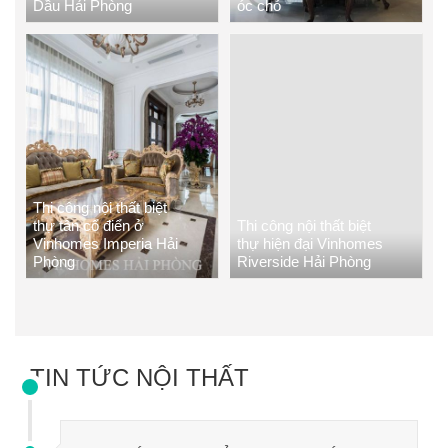
Dầu Hải Phòng
óc chó
Thi công nội thất biệt
thự tân cổ điển ở
Thi công nội thất biệt
Vinhomes Imperia Hải
thự hiện đại Vinhomes
Phòng
Riverside Hải Phòng
TIN TỨC NỘI THẤT