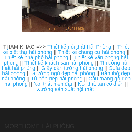
THAM KHẢO =>>
Thiết kế nội thất Hải Phòng
||
Thiết
kế biệt thự hải phòng
||
Thiết kế chung cư hải phòng
||
Thiết kế nhà phố hải phòng
||
Thiết kế văn phòng hải
phòng
||
Thiết kế khách sạn hải phòng
||
Thi công nội
thất hải phòng
||
Giấy dán tường hải phòng
||
Sofa đẹp
hải phòng
||
Giường ngủ đẹp hải phòng
||
Bàn thờ đẹp
hải phòng
||
Tủ bếp đẹp hải phòng
||
Cầu thang gỗ đẹp
hải phòng
||
Nội thất hiện đại
||
Nội thất tân cổ điển
||
Xưởng sản xuất nội thất
MOREHOME HẢI PHÒNG