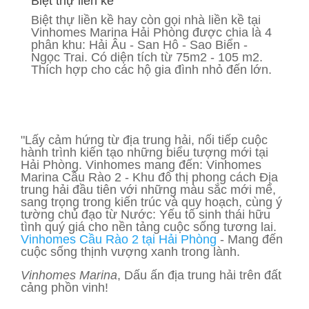
Biệt thự liền kề
Biệt thự liền kề hay còn gọi nhà liền kề tại
Vinhomes Marina Hải Phòng được chia là 4
phân khu: Hải Âu - San Hô - Sao Biển -
Ngọc Trai. Có diện tích từ 75m2 - 105 m2.
Thích hợp cho các hộ gia đình nhỏ đến lớn.
"Lấy cảm hứng từ địa trung hải, nối tiếp cuộc
hành trình kiến tạo những biểu tượng mới tại
Hải Phòng. Vinhomes mang đến: Vinhomes
Marina Cầu Rào 2 - Khu đô thị phong cách Địa
trung hải đầu tiên với những màu sắc mới mể,
sang trọng trong kiến trúc và quy hoạch, cùng ý
tường chủ đạo từ Nước: Yếu tố sinh thái hữu
tình quý giá cho nền tảng cuộc sống tương lai.
Vinhomes Cầu Rào 2 tại Hải Phòng
- Mang đến
cuộc sống thịnh vượng xanh trong lành.
Vinhomes Marina
, Dấu ấn địa trung hải trên đất
cảng phồn vinh!