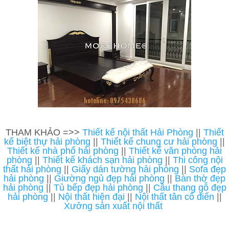
THAM KHẢO =>>
Thiết kế nội thất Hải Phòng
||
Thiết
kế biệt thự hải phòng
||
Thiết kế chung cư hải phòng
||
Thiết kế nhà phố hải phòng
||
Thiết kế văn phòng hải
phòng
||
Thiết kế khách sạn hải phòng
||
Thi công nội
thất hải phòng
||
Giấy dán tường hải phòng
||
Sofa đẹp
hải phòng
||
Giường ngủ đẹp hải phòng
||
Bàn thờ đẹp
hải phòng
||
Tủ bếp đẹp hải phòng
||
Cầu thang gỗ đẹp
hải phòng
||
Nội thất hiện đại
||
Nội thất tân cổ điển
||
Xưởng sản xuất nội thất