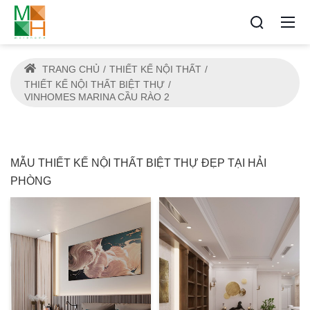
TRANG CHỦ
THIẾT KẾ NỘI THẤT
THIẾT KẾ NỘI THẤT BIỆT THỰ
VINHOMES MARINA CẦU RÀO 2
MẪU THIẾT KẾ NỘI THẤT BIỆT THỰ ĐẸP TẠI HẢI
PHÒNG