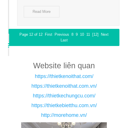
Read More
Page 12 of 12
First
Previous
8
9
10
11
[12]
Next
Last
Website liên quan
https://thietkenoithat.com/
https://thietkenoithat.com.vn/
https://thietkechungcu.com/
https://thietkebietthu.com.vn/
http://morehome.vn/