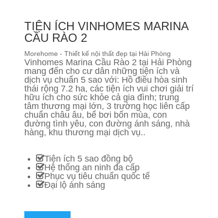
TIỆN ÍCH VINHOMES MARINA
CẦU RÀO 2
Morehome - Thiết kế nội thất đẹp tại Hải Phòng
Vinhomes Marina Cầu Rào 2 tại Hải Phòng
mang đến cho cư dân những tiện ích và
dịch vụ chuẩn 5 sao với: Hồ điều hòa sinh
thái rộng 7.2 ha, các tiện ích vui chơi giải trí
hữu ích cho sức khỏe cả gia đình; trung
tâm thương mại lớn, 3 trường học liên cấp
chuẩn châu âu, bể bơi bốn mùa, con
đường tình yêu, con đường ánh sáng, nhà
hàng, khu thương mại dịch vụ..
Tiện ích 5 sao đồng bộ
Hệ thống an ninh đa cấp
Phục vụ tiêu chuẩn quốc tế
Đại lộ ánh sáng
XEM THÊM