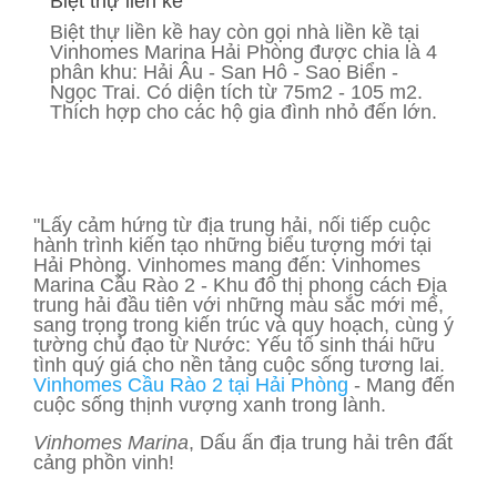
Biệt thự liền kề
Biệt thự liền kề hay còn gọi nhà liền kề tại
Vinhomes Marina Hải Phòng được chia là 4
phân khu: Hải Âu - San Hô - Sao Biển -
Ngọc Trai. Có diện tích từ 75m2 - 105 m2.
Thích hợp cho các hộ gia đình nhỏ đến lớn.
"Lấy cảm hứng từ địa trung hải, nối tiếp cuộc
hành trình kiến tạo những biểu tượng mới tại
Hải Phòng. Vinhomes mang đến: Vinhomes
Marina Cầu Rào 2 - Khu đô thị phong cách Địa
trung hải đầu tiên với những màu sắc mới mể,
sang trọng trong kiến trúc và quy hoạch, cùng ý
tường chủ đạo từ Nước: Yếu tố sinh thái hữu
tình quý giá cho nền tảng cuộc sống tương lai.
Vinhomes Cầu Rào 2 tại Hải Phòng
- Mang đến
cuộc sống thịnh vượng xanh trong lành.
Vinhomes Marina
, Dấu ấn địa trung hải trên đất
cảng phồn vinh!