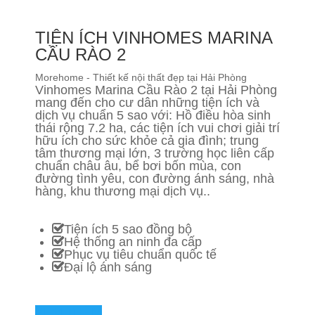
TIỆN ÍCH VINHOMES MARINA
CẦU RÀO 2
Morehome - Thiết kế nội thất đẹp tại Hải Phòng
Vinhomes Marina Cầu Rào 2 tại Hải Phòng
mang đến cho cư dân những tiện ích và
dịch vụ chuẩn 5 sao với: Hồ điều hòa sinh
thái rộng 7.2 ha, các tiện ích vui chơi giải trí
hữu ích cho sức khỏe cả gia đình; trung
tâm thương mại lớn, 3 trường học liên cấp
chuẩn châu âu, bể bơi bốn mùa, con
đường tình yêu, con đường ánh sáng, nhà
hàng, khu thương mại dịch vụ..
Tiện ích 5 sao đồng bộ
Hệ thống an ninh đa cấp
Phục vụ tiêu chuẩn quốc tế
Đại lộ ánh sáng
XEM THÊM