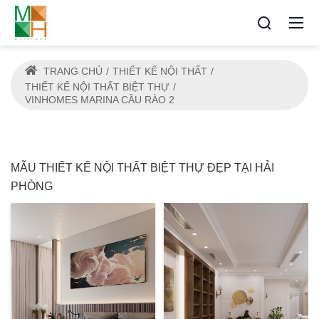
TRANG CHỦ
THIẾT KẾ NỘI THẤT
THIẾT KẾ NỘI THẤT BIỆT THỰ
VINHOMES MARINA CẦU RÀO 2
MẪU THIẾT KẾ NỘI THẤT BIỆT THỰ ĐẸP TẠI HẢI
PHÒNG