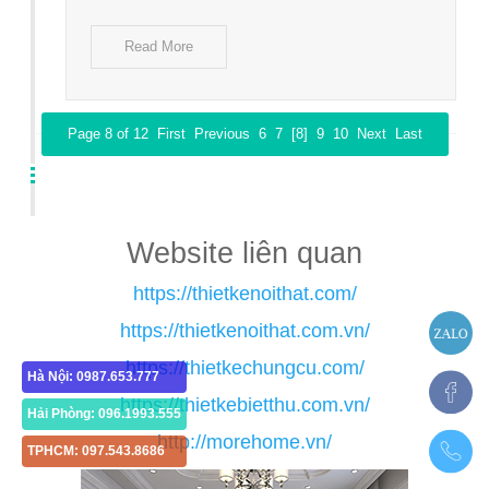
Read More
Page 8 of 12
First
Previous
6
7
[8]
9
10
Next
Last
Website liên quan
https://thietkenoithat.com/
https://thietkenoithat.com.vn/
https://thietkechungcu.com/
Hà Nội: 0987.653.777
https://thietkebietthu.com.vn/
Hải Phòng: 096.1993.555
http://morehome.vn/
TPHCM: 097.543.8686