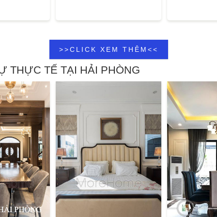
>>CLICK XEM THÊM<<
Ự THỰC TẾ TẠI HẢI PHÒNG