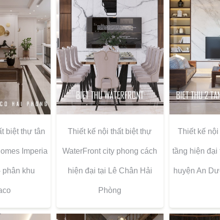
ất biệt thự tân
Thiết kế nội thất biệt thự
Thiết kế nội 
nhomes Imperia
WaterFront city phong cách
tầng hiện đại
- phân khu
hiện đại tại Lê Chân Hải
huyện An Dư
aco
Phòng