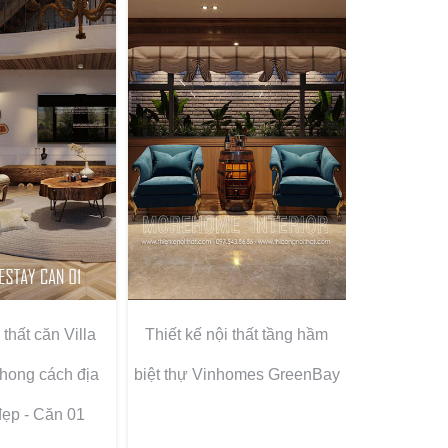
 thất căn Villa
Thiết kế nội thất tầng hầm
hong cách địa
biệt thự Vinhomes GreenBay
đẹp - Căn 01