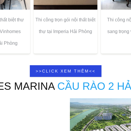
thất biệt thự
Thi công trọn gói nội thất biệt
Thi công nội
i Vinhomes
thự tại Imperia Hải Phòng
sang trọng 
ải Phòng
>>CLICK XEM THÊM<<
ES MARINA
CẦU RÀO 2 H