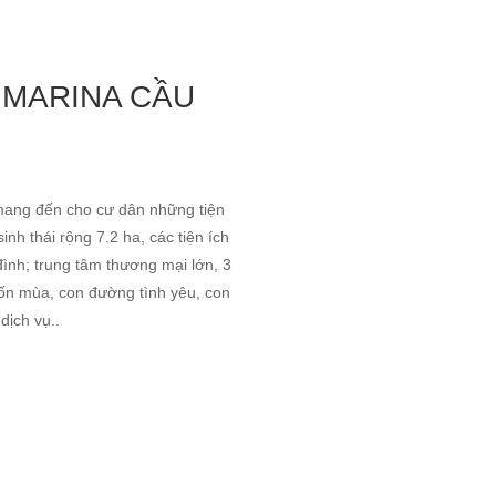
 MARINA CẦU
mang đến cho cư dân những tiện
inh thái rộng 7.2 ha, các tiện ích
 đình; trung tâm thương mại lớn, 3
bốn mùa, con đường tình yêu, con
ịch vụ..