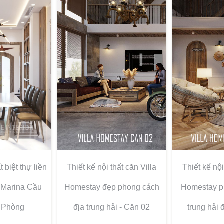
t biệt thự liền
Thiết kế nội thất căn Villa
Thiết kế nội
 Marina Cầu
Homestay đẹp phong cách
Homestay p
 Phòng
địa trung hải - Căn 02
trung hải 