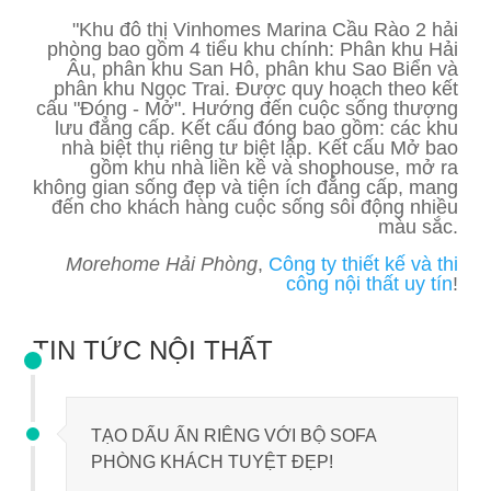
"Khu đô thị Vinhomes Marina Cầu Rào 2 hải
phòng bao gồm 4 tiểu khu chính: Phân khu Hải
Âu, phân khu San Hô, phân khu Sao Biển và
phân khu Ngọc Trai. Được quy hoạch theo kết
cấu "Đóng - Mở". Hướng đến cuộc sống thượng
lưu đẳng cấp. Kết cấu đóng bao gồm: các khu
nhà biệt thụ riêng tư biệt lập. Kết cấu Mở bao
gồm khu nhà liền kề và shophouse, mở ra
không gian sống đẹp và tiện ích đẳng cấp, mang
đến cho khách hàng cuộc sống sôi động nhiều
màu sắc.
Morehome Hải Phòng
,
Công ty thiết kế và thi
công nội thất uy tín
!
TIN TỨC NỘI THẤT
TẠO DẤU ẤN RIÊNG VỚI BỘ SOFA
PHÒNG KHÁCH TUYỆT ĐẸP!