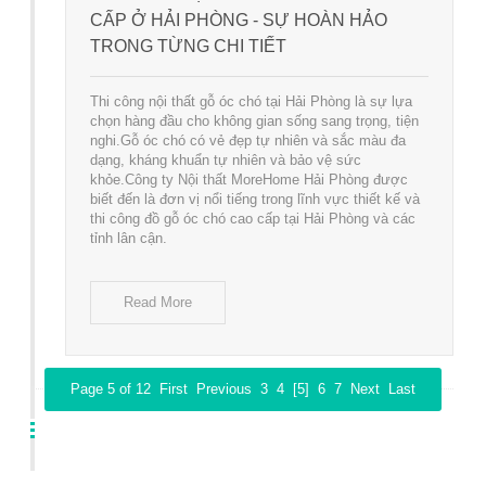
CẤP Ở HẢI PHÒNG - SỰ HOÀN HẢO
TRONG TỪNG CHI TIẾT
Thi công nội thất gỗ óc chó tại Hải Phòng là sự lựa
chọn hàng đầu cho không gian sống sang trọng, tiện
nghi.Gỗ óc chó có vẻ đẹp tự nhiên và sắc màu đa
dạng, kháng khuẩn tự nhiên và bảo vệ sức
khỏe.Công ty Nội thất MoreHome Hải Phòng được
biết đến là đơn vị nổi tiếng trong lĩnh vực thiết kế và
thi công đồ gỗ óc chó cao cấp tại Hải Phòng và các
tỉnh lân cận.
Read More
Page 5 of 12
First
Previous
3
4
[5]
6
7
Next
Last