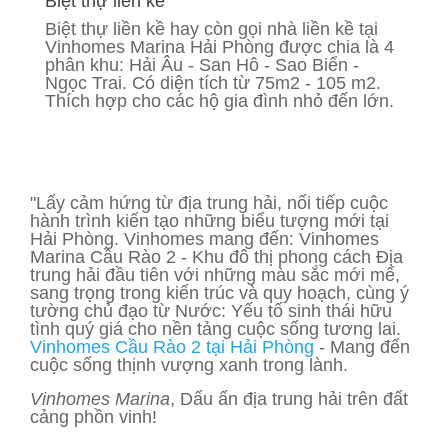
Biệt thự liền kề
Biệt thự liền kề hay còn gọi nhà liền kề tại
Vinhomes Marina Hải Phòng được chia là 4
phân khu: Hải Âu - San Hô - Sao Biển -
Ngọc Trai. Có diện tích từ 75m2 - 105 m2.
Thích hợp cho các hộ gia đình nhỏ đến lớn.
"Lấy cảm hứng từ địa trung hải, nối tiếp cuộc
hành trình kiến tạo những biểu tượng mới tại
Hải Phòng. Vinhomes mang đến: Vinhomes
Marina Cầu Rào 2 - Khu đô thị phong cách Địa
trung hải đầu tiên với những màu sắc mới mể,
sang trọng trong kiến trúc và quy hoạch, cùng ý
tường chủ đạo từ Nước: Yếu tố sinh thái hữu
tình quý giá cho nền tảng cuộc sống tương lai.
Vinhomes Cầu Rào 2 tại Hải Phòng
- Mang đến
cuộc sống thịnh vượng xanh trong lành.
Vinhomes Marina
, Dấu ấn địa trung hải trên đất
cảng phồn vinh!