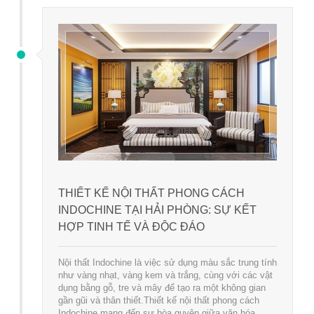
THIẾT KẾ NỘI THẤT PHONG CÁCH
INDOCHINE TẠI HẢI PHÒNG: SỰ KẾT
HỢP TINH TẾ VÀ ĐỘC ĐÁO
Nội thất Indochine là việc sử dụng màu sắc trung tính
như vàng nhạt, vàng kem và trắng, cùng với các vật
dụng bằng gỗ, tre và mây để tạo ra một không gian
gần gũi và thân thiết.Thiết kế nội thất phong cách
Indochine mang đến sự hòa quyện giữa văn hóa