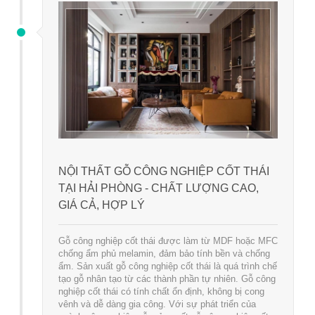
NỘI THẤT GỖ CÔNG NGHIỆP CỐT THÁI
TẠI HẢI PHÒNG - CHẤT LƯỢNG CAO,
GIÁ CẢ, HỢP LÝ
Gỗ công nghiệp cốt thái được làm từ MDF hoặc MFC
chống ẩm phủ melamin, đảm bảo tính bền và chống
ẩm. Sản xuất gỗ công nghiệp cốt thái là quá trình chế
tạo gỗ nhân tạo từ các thành phần tự nhiên. Gỗ công
nghiệp cốt thái có tính chất ổn định, không bị cong
vênh và dễ dàng gia công. Với sự phát triển của