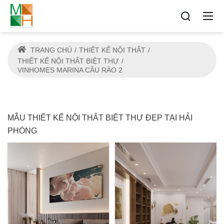
TRANG CHỦ
THIẾT KẾ NỘI THẤT
THIẾT KẾ NỘI THẤT BIỆT THỰ
VINHOMES MARINA CẦU RÀO 2
MẪU THIẾT KẾ NỘI THẤT BIỆT THỰ ĐẸP TẠI HẢI
PHÒNG