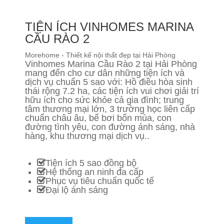
TIỆN ÍCH VINHOMES MARINA
CẦU RÀO 2
Morehome - Thiết kế nội thất đẹp tại Hải Phòng
Vinhomes Marina Cầu Rào 2 tại Hải Phòng
mang đến cho cư dân những tiện ích và
dịch vụ chuẩn 5 sao với: Hồ điều hòa sinh
thái rộng 7.2 ha, các tiện ích vui chơi giải trí
hữu ích cho sức khỏe cả gia đình; trung
tâm thương mại lớn, 3 trường học liên cấp
chuẩn châu âu, bể bơi bốn mùa, con
đường tình yêu, con đường ánh sáng, nhà
hàng, khu thương mại dịch vụ..
Tiện ích 5 sao đồng bộ
Hệ thống an ninh đa cấp
Phục vụ tiêu chuẩn quốc tế
Đại lộ ánh sáng
XEM THÊM