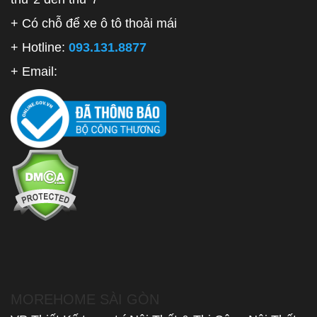
+ Có chỗ để xe ô tô thoải mái
+ Hotline:
093.131.8877
+ Email:
MOREHOME SÀI GÒN