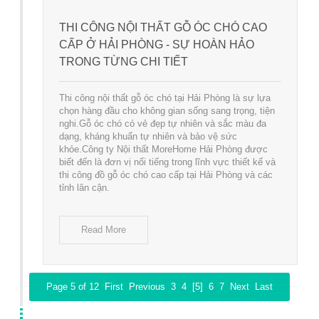
THI CÔNG NỘI THẤT GỖ ÓC CHÓ CAO
CẤP Ở HẢI PHÒNG - SỰ HOÀN HẢO
TRONG TỪNG CHI TIẾT
Thi công nội thất gỗ óc chó tại Hải Phòng là sự lựa
chọn hàng đầu cho không gian sống sang trọng, tiện
nghi.Gỗ óc chó có vẻ đẹp tự nhiên và sắc màu đa
dạng, kháng khuẩn tự nhiên và bảo vệ sức
khỏe.Công ty Nội thất MoreHome Hải Phòng được
biết đến là đơn vị nổi tiếng trong lĩnh vực thiết kế và
thi công đồ gỗ óc chó cao cấp tại Hải Phòng và các
tỉnh lân cận.
Read More
Page 5 of 12
First
Previous
3
4
[5]
6
7
Next
Last