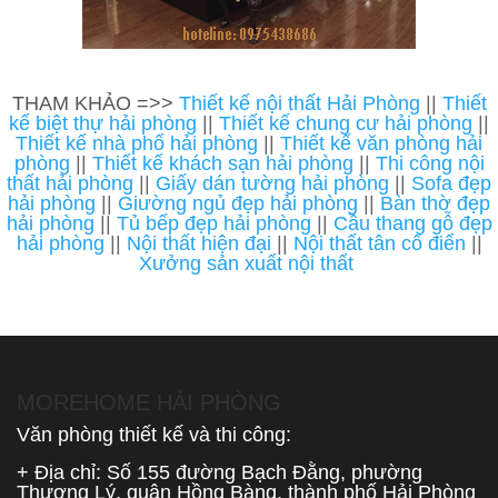
THAM KHẢO =>>
Thiết kế nội thất Hải Phòng
||
Thiết
kế biệt thự hải phòng
||
Thiết kế chung cư hải phòng
||
Thiết kế nhà phố hải phòng
||
Thiết kế văn phòng hải
phòng
||
Thiết kế khách sạn hải phòng
||
Thi công nội
thất hải phòng
||
Giấy dán tường hải phòng
||
Sofa đẹp
hải phòng
||
Giường ngủ đẹp hải phòng
||
Bàn thờ đẹp
hải phòng
||
Tủ bếp đẹp hải phòng
||
Cầu thang gỗ đẹp
hải phòng
||
Nội thất hiện đại
||
Nội thất tân cổ điển
||
Xưởng sản xuất nội thất
MOREHOME HẢI PHÒNG
Văn phòng thiết kế và thi công:
+ Địa chỉ: Số 155 đường Bạch Đằng, phường
Thượng Lý, quận Hồng Bàng, thành phố Hải Phòng