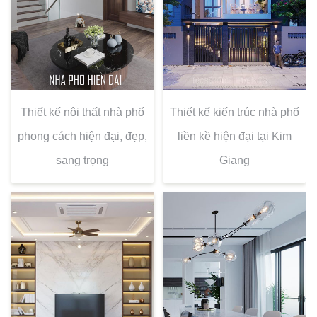
Thiết kế nội thất nhà phố
Thiết kế kiến trúc nhà phố
phong cách hiện đại, đẹp,
liền kề hiện đại tại Kim
sang trọng
Giang