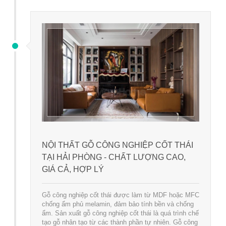
NỘI THẤT GỖ CÔNG NGHIỆP CỐT THÁI
TẠI HẢI PHÒNG - CHẤT LƯỢNG CAO,
GIÁ CẢ, HỢP LÝ
Gỗ công nghiệp cốt thái được làm từ MDF hoặc MFC
chống ẩm phủ melamin, đảm bảo tính bền và chống
ẩm. Sản xuất gỗ công nghiệp cốt thái là quá trình chế
tạo gỗ nhân tạo từ các thành phần tự nhiên. Gỗ công