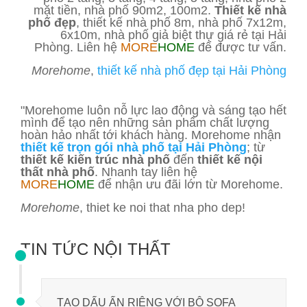
mặt tiền, nhà phố 90m2, 100m2.
Thiết kế nhà
phố đẹp
, thiết kế nhà phố 8m, nhà phố 7x12m,
6x10m, nhà phố giả biệt thự giá rẻ tại Hải
Phòng. Liên hệ
MORE
HOME
để được tư vấn.
Morehome
,
thiết kế nhà phố đẹp tại Hải Phòng
"Morehome luôn nỗ lực lao động và sáng tạo hết
mình để tạo nên những sản phẩm chất lượng
hoàn hảo nhất tới khách hàng. Morehome nhận
thiết kế trọn gói nhà phố tại Hải Phòng
; từ
thiết kế kiến trúc nhà phố
đến
thiết kế nội
thất nhà phố
. Nhanh tay liên hệ
MORE
HOME
để nhận ưu đãi lớn từ Morehome.
Morehome
, thiet ke noi that nha pho dep!
TIN TỨC NỘI THẤT
TẠO DẤU ẤN RIÊNG VỚI BỘ SOFA