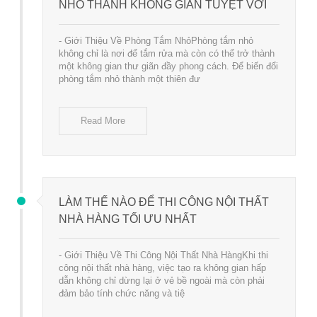
NHỎ THÀNH KHÔNG GIAN TUYỆT VỜI
- Giới Thiệu Về Phòng Tắm NhỏPhòng tắm nhỏ
không chỉ là nơi để tắm rửa mà còn có thể trở thành
một không gian thư giãn đầy phong cách. Để biến đổi
phòng tắm nhỏ thành một thiên đư
Read More
LÀM THẾ NÀO ĐỂ THI CÔNG NỘI THẤT
NHÀ HÀNG TỐI ƯU NHẤT
- Giới Thiệu Về Thi Công Nội Thất Nhà HàngKhi thi
công nội thất nhà hàng, việc tạo ra không gian hấp
dẫn không chỉ dừng lại ở vẻ bề ngoài mà còn phải
đảm bảo tính chức năng và tiệ