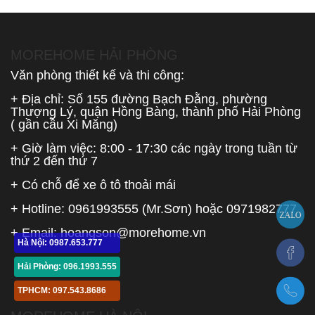
MOREHOME HẢI PHÒNG
Văn phòng thiết kế và thi công:
+ Địa chỉ: Số 155 đường Bạch Đằng, phường
Thượng Lý, quận Hồng Bàng, thành phố Hải Phòng
( gần cầu Xi Măng)
+ Giờ làm việc: 8:00 - 17:30 các ngày trong tuần từ
thứ 2 đến thứ 7
+ Có chỗ để xe ô tô thoải mái
+ Hotline:
0961993555
(Mr.Sơn) hoặc
0971982777
+ Email:
hoangson@morehome.vn
Hà Nội: 0987.653.777
Hải Phòng: 096.1993.555
TPHCM: 097.543.8686