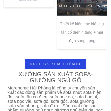
Thiết kế kiến trúc biệt thự
tân cổ điển 4 tầng + mái
đẹp sang trọng
>>CLICK XEM THÊM<<
XƯỞNG SẢN XUẤT SOFA-
GIƯỜNG NGỦ GỖ
Morehome Hải Phòng là công ty chuyên sản
xuất các dòng sản phẩm về sofa như: sofa hiện
đại, sofa tân cổ điển, sofa bọc da, sofa bọc nỉ,
sofa bọc vải, sofa gỗ, sofa góc, sofa giường,
sofa văn phòng, sofa đơn…Sản xuất các sản
phẩm giường ngủ như: giường ngủ hiện đại bọc