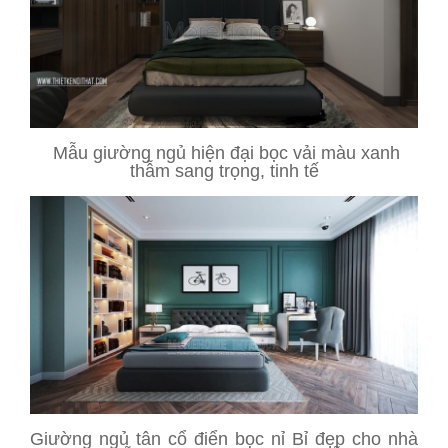
Mẫu giường ngủ hiện đại bọc vải màu xanh
thẫm sang trọng, tinh tế
Giường ngủ tân cổ điển bọc nỉ Bỉ đẹp cho nhà