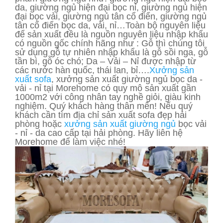
da, giường ngủ hiện đại bọc nỉ, giường ngủ hiện
đại bọc vải, giường ngủ tân cổ điển, giường ngủ
tân cổ điển bọc da, vải, nỉ…Toàn bộ nguyên liệu
để sản xuất đều là nguồn nguyên liệu nhập khẩu
có nguồn gốc chính hãng như : Gỗ thì chúng tôi
sử dụng gỗ tự nhiên nhập khẩu là gỗ sồi nga, gỗ
tần bì, gỗ óc chó; Da – Vải – Nỉ được nhập từ
các nước hàn quốc, thái lan, bỉ….
Xưởng sản
xuất sofa
, xưởng sản xuất giường ngủ bọc da -
vải - nỉ tại Morehome có quy mô sản xuất gần
1000m2 với công nhân tay nghề giỏi, giàu kinh
nghiệm. Quý khách hàng thân mến! Nếu quý
khách cần tìm địa chỉ sản xuất sofa đẹp hải
phòng hoặc
xưởng sản xuất giường ngủ
bọc vải
- nỉ - da cao cấp tại hải phòng. Hãy liên hệ
Morehome để làm việc nhé!