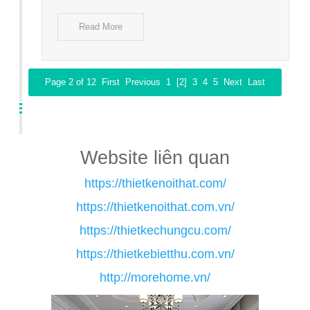
Read More
Page 2 of 12
First
Previous
1
[2]
3
4
5
Next
Last
Website liên quan
https://thietkenoithat.com/
https://thietkenoithat.com.vn/
https://thietkechungcu.com/
https://thietkebietthu.com.vn/
http://morehome.vn/