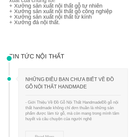
xuất của chúng tôi!
+
Xưởng sản xuất nội thất gỗ tự nhiên
+
Xưởng sản xuất nội thất gỗ công nghiệp
+
Xưởng sản xuất nội thất từ kính
+
Xưởng đá nội thất
.
TIN TỨC NỘI THẤT
NHỮNG ĐIỀU BẠN CHƯA BIẾT VỀ ĐỒ
GỖ NỘI THẤT HANDMADE
- Giới Thiệu Về Đồ Gỗ Nội Thất HandmadeĐồ gỗ nội
thất handmade không chỉ đơn thuần là những sản
phẩm được làm từ gỗ, mà còn mang trong mình tâm
huyết và câu chuyện của người nghệ
Read More