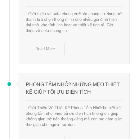
- Giới thiệu về sofa chung cưSofa chung cư đang trở
thành lựa chọn thông minh cho nhiều gia đình hiện
đại nhờ vào tính linh hoạt và thiết kế tinh tế. Giới
thiệu về sofa chung cư,
Read More
PHÒNG TẮM NHỎ? NHỮNG MẸO THIẾT
KẾ GIÚP TỐI ƯU DIỆN TÍCH
- Giới Thiệu Về Thiết Kế Phòng Tắm NhỏKhi thiết kế
phòng tắm nhỏ, việc tối ưu diện tích không chỉ giúp
không gian trở nên thoáng đãng mà còn tạo cảm giác
thư giãn cho người sử dụn