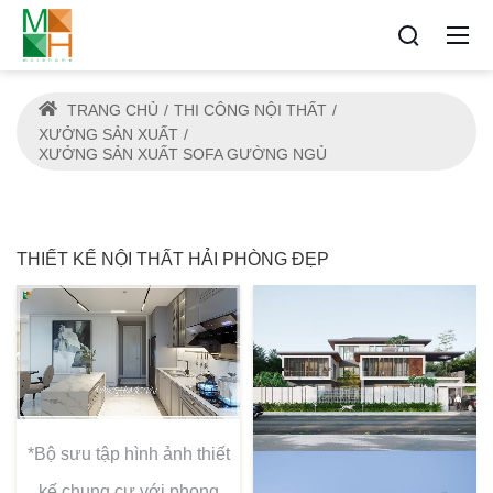
TRANG CHỦ
THI CÔNG NỘI THẤT
XƯỞNG SẢN XUẤT
XƯỞNG SẢN XUẤT SOFA GƯỜNG NGỦ
THIẾT KẾ NỘI THẤT HẢI PHÒNG ĐẸP
*Bộ sưu tập hình ảnh thiết
kế chung cư với phong