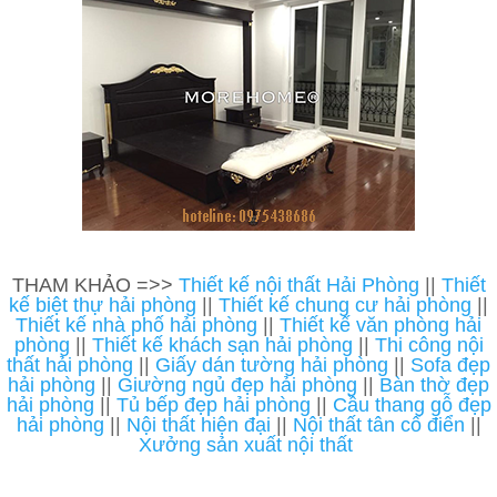
THAM KHẢO =>>
Thiết kế nội thất Hải Phòng
||
Thiết
kế biệt thự hải phòng
||
Thiết kế chung cư hải phòng
||
Thiết kế nhà phố hải phòng
||
Thiết kế văn phòng hải
phòng
||
Thiết kế khách sạn hải phòng
||
Thi công nội
thất hải phòng
||
Giấy dán tường hải phòng
||
Sofa đẹp
hải phòng
||
Giường ngủ đẹp hải phòng
||
Bàn thờ đẹp
hải phòng
||
Tủ bếp đẹp hải phòng
||
Cầu thang gỗ đẹp
hải phòng
||
Nội thất hiện đại
||
Nội thất tân cổ điển
||
Xưởng sản xuất nội thất